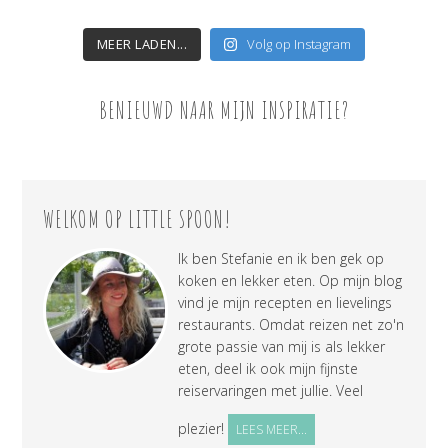
MEER LADEN...
Volg op Instagram
BENIEUWD NAAR MIJN INSPIRATIE?
WELKOM OP LITTLE SPOON!
Ik ben Stefanie en ik ben gek op
koken en lekker eten. Op mijn blog
vind je mijn recepten en lievelings
restaurants. Omdat reizen net zo'n
grote passie van mij is als lekker
eten, deel ik ook mijn fijnste
reiservaringen met jullie. Veel
plezier!
LEES MEER...