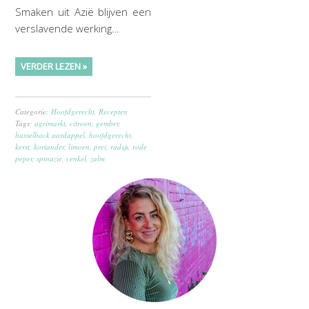
Smaken uit Azië blijven een
verslavende werking…
VERDER LEZEN »
Categorie:
Hoofdgerecht
,
Recepten
Tags:
agrimarkt
,
citroen
,
gember
,
hasselback aardappel
,
hoofdgerecht
,
kerst
,
koriander
,
limoen
,
prei
,
radijs
,
rode
peper
,
spinazie
,
venkel
,
zalm