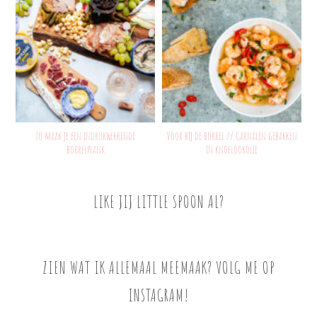
Zo maak je een indrukwekkende
Voor bij de borrel // Garnalen gebakken
borrelplank
in knoflookolie
LIKE JIJ LITTLE SPOON AL?
ZIEN WAT IK ALLEMAAL MEEMAAK? VOLG ME OP
INSTAGRAM!