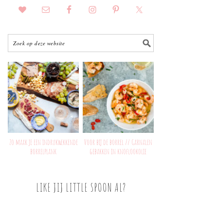
Zo maak je een indrukwekkende
Voor bij de borrel // Garnalen
borrelplank
gebakken in knoflookolie
LIKE JIJ LITTLE SPOON AL?