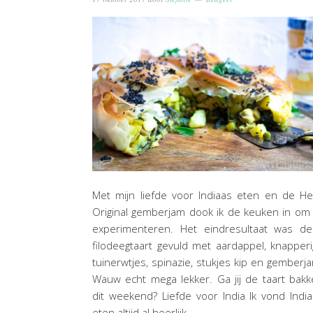
Met mijn liefde voor Indiaas eten en de H
Original gemberjam dook ik de keuken in om
experimenteren. Het eindresultaat was de
filodeegtaart gevuld met aardappel, knapper
tuinerwtjes, spinazie, stukjes kip en gemberj
Wauw echt mega lekker. Ga jij de taart bak
dit weekend? Liefde voor India Ik vond Indi
eten altijd al heerlijk…