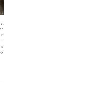
rst
een
uit
en
ans
ool