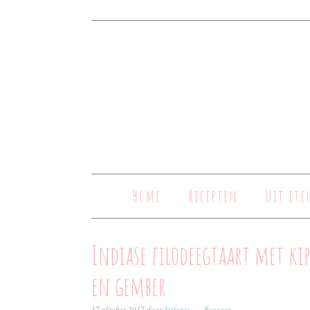
Home
Recepten
Uit ete
Indiase filodeegtaart met kip
en gember
17 oktober 2017
door
Stefanie
Reageer