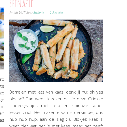
spinazie
14 juli 2017
door
Stefanie
2 Reacties
ero
 te
Borrelen met iets van kaas, denk jij nu: oh yes
ze
please? Dan weet ik zeker dat je deze Griekse
ige
filodeeghapjes met feta en spinazie super
am.
lekker vindt. Het maken ervan is oersimpel, dus
ken
hup hup hup, aan de slag ;-). Blokjes kaas Ik
aas
weet niet wat het is met kaas, maar het heeft