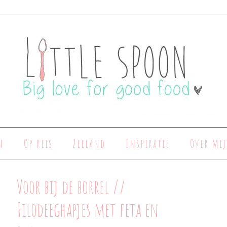
n
Op reis
Zeeland
Inspiratie
Over mij
Voor bij de borrel //
Filodeeghapjes met feta en