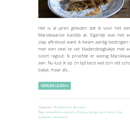
Het is al jaren geleden dat ik voor het ee
Marokkaanse bastilla at. Eigenlijk was het 
slap aftreksel want ik kwam aardig bedrogen 
met een veel te vet bladerdeegbakje met e
soort ragout. Ik proefde er weinig Marokka
aan. Nu lust ik op z’n tijd best wel zo’n old sch
bakje, maar als…
VERDER LEZEN »
Categorie:
Hoofdgerecht
,
Recepten
Tags:
amandelen
,
arabisch
,
filodeeg
,
hartige taart
,
kaneel
,
kip
,
koriander
,
marokaans