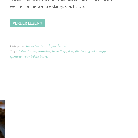
een enorme aantrekkingskracht op…
VERDER LEZEN »
Categorie:
Recepten
,
Voor bij de borrel
Tags:
bij de borrel
,
borrelen
,
borrelhap
,
feta
,
filodeeg
,
grieks
,
hapje
,
spinazie
,
voor bij de borrel