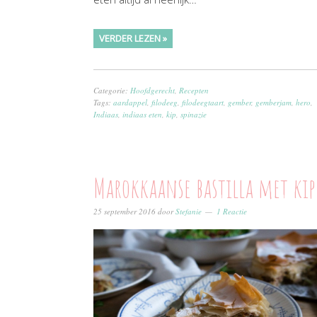
VERDER LEZEN »
Categorie:
Hoofdgerecht
,
Recepten
Tags:
aardappel
,
filodeeg
,
filodeegtaart
,
gember
,
gemberjam
,
hero
,
Indiaas
,
indiaas eten
,
kip
,
spinazie
Marokkaanse bastilla met kip
25 september 2016
door
Stefanie
1 Reactie