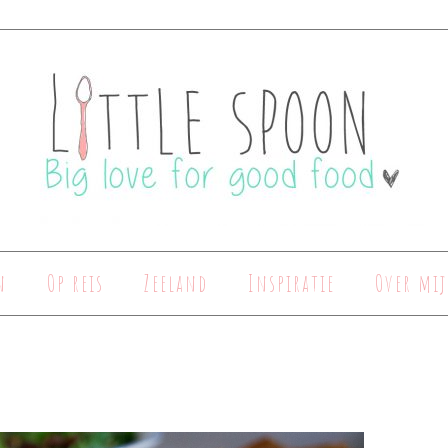
n
Op reis
Zeeland
Inspiratie
Over mij