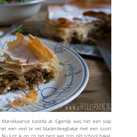
 Marokkaanse bastilla at. Eigenlijk was het een slap
 met een veel te vet bladerdeegbakje met een soort
u lust ik op z’n tijd best wel zo’n old school bakje,