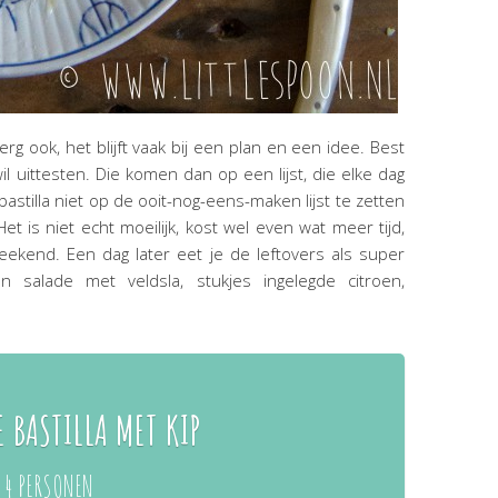
rg ook, het blijft vaak bij een plan en een idee. Best
wil uittesten. Die komen dan op een lijst, die elke dag
bastilla niet op de ooit-nog-eens-maken lijst te zetten
t is niet echt moeilijk, kost wel even wat meer tijd,
eekend. Een dag later eet je de leftovers als super
 salade met veldsla, stukjes ingelegde citroen,
 BASTILLA MET KIP
 4 PERSONEN