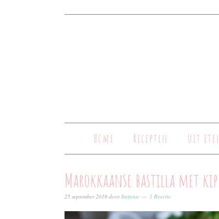
Home
Recepten
Uit ete
Marokkaanse bastilla met kip
25 september 2016
door
Stefanie
1 Reactie