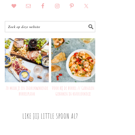
Zo maak je een indrukwekkende
Voor bij de borrel // Garnalen
borrelplank
gebakken in knoflookolie
LIKE JIJ LITTLE SPOON AL?