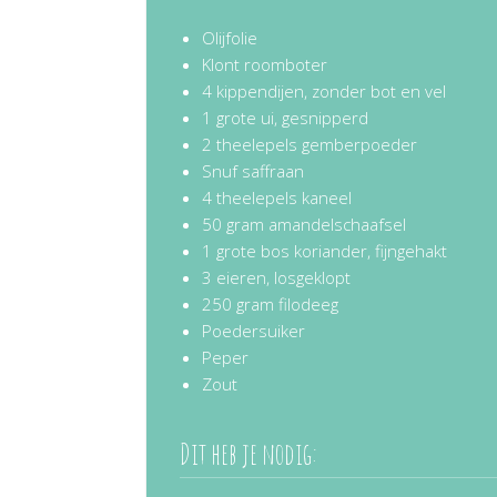
Olijfolie
Klont roomboter
4 kippendijen, zonder bot en vel
1 grote ui, gesnipperd
2 theelepels gemberpoeder
Snuf saffraan
4 theelepels kaneel
50 gram amandelschaafsel
1 grote bos koriander, fijngehakt
3 eieren, losgeklopt
250 gram filodeeg
Poedersuiker
Peper
Zout
Dit heb je nodig: