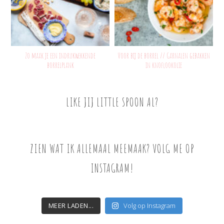
Zo maak je een indrukwekkende
Voor bij de borrel // Garnalen gebakken
borrelplank
in knoflookolie
LIKE JIJ LITTLE SPOON AL?
ZIEN WAT IK ALLEMAAL MEEMAAK? VOLG ME OP
INSTAGRAM!
MEER LADEN...
Volg op Instagram