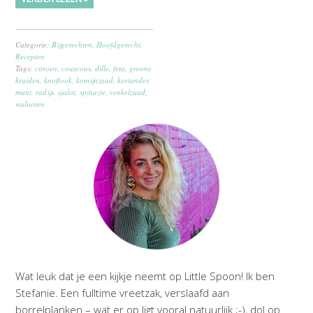
Categorie:
Bijgerechten
,
Hoofdgerecht
,
Recepten
Tags:
citroen
,
couscous
,
dille
,
feta
,
groene
kruiden
,
knoflook
,
komijnzaad
,
koriander
,
munt
,
radijs
,
sjalot
,
spinazie
,
venkelzaad
,
walnoten
Wat leuk dat je een kijkje neemt op Little Spoon! Ik ben
Stefanie. Een fulltime vreetzak, verslaafd aan
borrelplanken – wat er op ligt vooral natuurlijk ;-), dol op