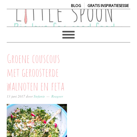
|
BLOG
GRATIS INSPIRATIESESSIE
Groene couscous
met geroosterde
walnoten en feta
13 juni 2017
door
Stefanie
Reageer