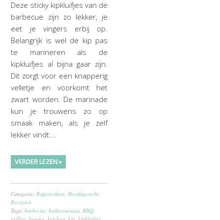
Deze sticky kipkluifjes van de
barbecue zijn zo lekker, je
eet je vingers erbij op.
Belangrijk is wel de kip pas
te marineren als de
kipkluifjes al bijna gaar zijn.
Dit zorgt voor een knapperig
velletje en voorkomt het
zwart worden. De marinade
kun je trouwens zo op
smaak maken, als je zelf
lekker vindt….
VERDER LEZEN »
Categorie:
Bijgerechten
,
Hoofdgerecht
,
Recepten
Tags:
barbecue
,
barbecuesaus
,
BBQ
,
grillen
,
honing
,
ketchup
,
kip
,
kipkluifjes
,