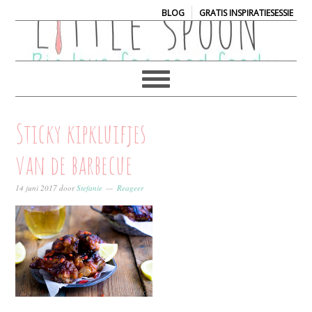
|
BLOG
GRATIS INSPIRATIESESSIE
Sticky kipkluifjes
van de barbecue
14 juni 2017
door
Stefanie
Reageer