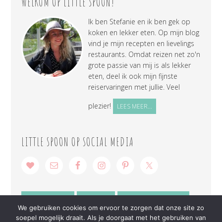
WELKOM OP LITTLE SPOON!
Ik ben Stefanie en ik ben gek op
koken en lekker eten. Op mijn blog
vind je mijn recepten en lievelings
restaurants. Omdat reizen net zo'n
grote passie van mij is als lekker
eten, deel ik ook mijn fijnste
reiservaringen met jullie. Veel
plezier!
LEES MEER...
LITTLE SPOON OP SOCIAL MEDIA
SAMENWERKEN
CONTACT
PRIVACY VERKLARING
We gebruiken cookies om ervoor te zorgen dat onze site zo
soepel mogelijk draait. Als je doorgaat met het gebruiken van