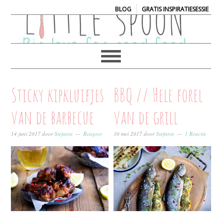
|
BLOG
GRATIS INSPIRATIESESSIE
Sticky kipkluifjes
BBQ // Hele forel
van de barbecue
van de grill
14 juni 2017
door
Stefanie
Reageer
30 mei 2017
door
Stefanie
1 Reactie