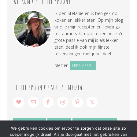
WELKOM OP LITTLE SPOON!
Ik ben Stefanie en ik ben gek op
koken en lekker eten. Op mijn blog
vind je mijn recepten en lievelings
restaurants. Omdat reizen net zo'n
grote passie van mij is als lekker
eten, deel ik ook mijn fijnste
reiservaringen met jullie. Veel
plezier!
LEES MEER...
LITTLE SPOON OP SOCIAL MEDIA
SAMENWERKEN
CONTACT
PRIVACY VERKLARING
We gebruiken cookies om ervoor te zorgen dat onze site zo
soepel mogelijk draait. Als je doorgaat met het gebruiken van