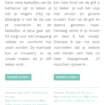
Deze sticky kipkluifjes van de
Een hele forel van de grill is
barbecue zijn zo lekker, je
zo lekker. Je vult het visje
eet je vingers erbij op.
met citroen en groene
Belangrijk is wel de kip pas
kruiden. Even op de grill en
te marineren als de
daarna genieten maar.
kipkluifjes al bijna gaar zijn.
Vandaag vertel ik je erover
Dit zorgt voor een knapperig
en deel ik het recept.
velletje en voorkomt het
Drempel Ik kan me best
zwart worden. De marinade
voorstellen dat je wellicht
kun je trouwens zo op
niet eerder een hele vis
smaak maken, als je zelf
hebt klaargemaakt. Of
lekker vindt….
misschien spreek ik…
VERDER LEZEN »
VERDER LEZEN »
Categorie:
Bijgerechten
,
Hoofdgerecht
,
Categorie:
Hoofdgerecht
,
Recepten
Recepten
Tags:
agrimarkt
,
barbecue
,
BBQ
,
citroen
,
Tags:
barbecue
,
barbecuesaus
,
BBQ
,
dille
,
forel
,
grillen
,
makkelijk
,
tijm
,
vis
grillen
,
honing
,
ketchup
,
kip
,
kipkluifjes
,