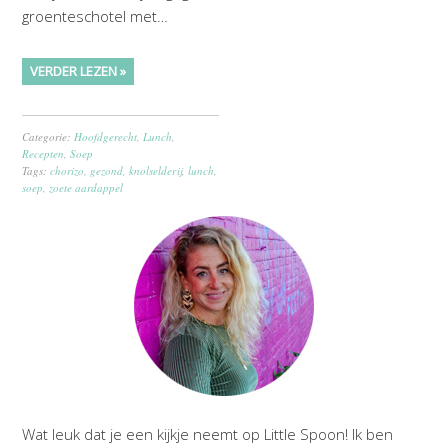
groenteschotel met…
VERDER LEZEN »
Categorie:
Hoofdgerecht
,
Lunch
,
Recepten
,
Soep
Tags:
chorizo
,
gezond
,
knolselderij
,
lunch
,
soep
,
zoete aardappel
Wat leuk dat je een kijkje neemt op Little Spoon! Ik ben