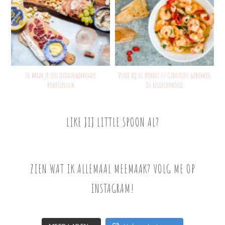
Zo maak je een indrukwekkende
Voor bij de borrel // Garnalen gebakken
borrelplank
in knoflookolie
LIKE JIJ LITTLE SPOON AL?
ZIEN WAT IK ALLEMAAL MEEMAAK? VOLG ME OP
INSTAGRAM!