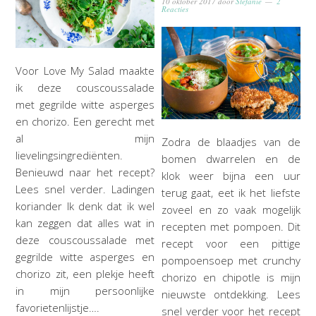
10 oktober 2017
door
Stefanie
2
Reacties
Voor Love My Salad maakte
ik deze couscoussalade
met gegrilde witte asperges
en chorizo. Een gerecht met
al mijn
Zodra de blaadjes van de
lievelingsingrediënten.
bomen dwarrelen en de
Benieuwd naar het recept?
klok weer bijna een uur
Lees snel verder. Ladingen
terug gaat, eet ik het liefste
koriander Ik denk dat ik wel
zoveel en zo vaak mogelijk
kan zeggen dat alles wat in
recepten met pompoen. Dit
deze couscoussalade met
recept voor een pittige
gegrilde witte asperges en
pompoensoep met crunchy
chorizo zit, een plekje heeft
chorizo en chipotle is mijn
in mijn persoonlijke
nieuwste ontdekking. Lees
favorietenlijstje….
snel verder voor het recept