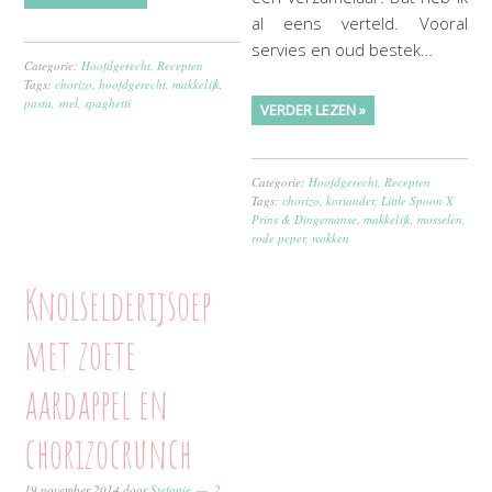
al eens verteld. Vooral
servies en oud bestek…
Categorie:
Hoofdgerecht
,
Recepten
Tags:
chorizo
,
hoofdgerecht
,
makkelijk
,
pasta
,
snel
,
spaghetti
VERDER LEZEN »
Categorie:
Hoofdgerecht
,
Recepten
Tags:
chorizo
,
koriander
,
Little Spoon X
Prins & Dingemanse
,
makkelijk
,
mosselen
,
rode peper
,
wokken
Knolselderijsoep
met zoete
aardappel en
chorizocrunch
19 november 2014
door
Stefanie
2