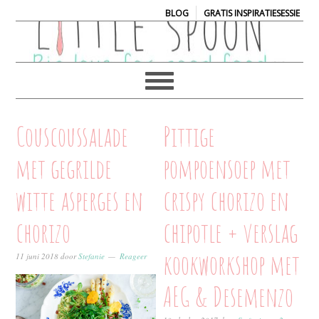
|
BLOG
GRATIS INSPIRATIESESSIE
Couscoussalade
Pittige
met gegrilde
pompoensoep met
witte asperges en
crispy chorizo en
chorizo
chipotle + verslag
kookworkshop met
11 juni 2018
door
Stefanie
Reageer
AEG & Desemenzo