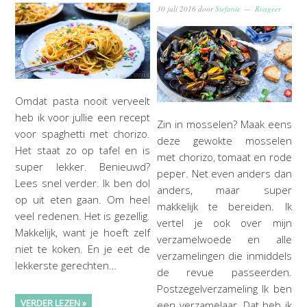
30 juli 2016
door
Stefanie
Reageer
Omdat pasta nooit verveelt
heb ik voor jullie een recept
Zin in mosselen? Maak eens
voor spaghetti met chorizo.
deze gewokte mosselen
Het staat zo op tafel en is
met chorizo, tomaat en rode
super lekker. Benieuwd?
peper. Net even anders dan
Lees snel verder. Ik ben dol
anders, maar super
op uit eten gaan. Om heel
makkelijk te bereiden. Ik
veel redenen. Het is gezellig.
vertel je ook over mijn
Makkelijk, want je hoeft zelf
verzamelwoede en alle
niet te koken. En je eet de
verzamelingen die inmiddels
lekkerste gerechten…
de revue passeerden.
Postzegelverzameling Ik ben
VERDER LEZEN »
een verzamelaar. Dat heb ik