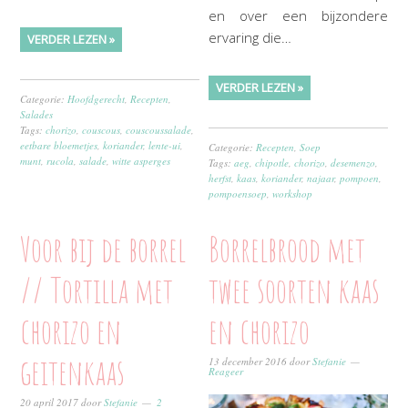
en over een bijzondere
ervaring die…
VERDER LEZEN »
VERDER LEZEN »
Categorie:
Hoofdgerecht
,
Recepten
,
Salades
Tags:
chorizo
,
couscous
,
couscoussalade
,
eetbare bloemetjes
,
koriander
,
lente-ui
,
Categorie:
Recepten
,
Soep
munt
,
rucola
,
salade
,
witte asperges
Tags:
aeg
,
chipotle
,
chorizo
,
desemenzo
,
herfst
,
kaas
,
koriander
,
najaar
,
pompoen
,
pompoensoep
,
workshop
Voor bij de borrel
Borrelbrood met
// Tortilla met
twee soorten kaas
chorizo en
en chorizo
geitenkaas
13 december 2016
door
Stefanie
Reageer
20 april 2017
door
Stefanie
2