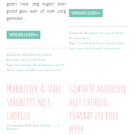
geen nee zeg tegen een
goed glas wijn of met zorg
VERDER LEZEN »
gemixte…
Categorie:
Recepten
,
Voor bij de borrel
,
VERDER LEZEN »
Voorgerechten
Tags:
borrelbrood
,
bosui
,
chorizo
,
kaas
,
kerst
,
voor bij de borrel
,
voorgerecht
Categorie:
Hoofdgerecht
,
Lunch
,
Recepten
,
Voor bij de borrel
Tags:
borrelhapje
,
Borrelhappen
,
chorizo
,
Pasen
,
tapas
,
tortilla
,
voor bij de borrel
Makkelijk & snel:
Gewokte mosselen
spaghetti met
met chorizo,
chorizo
tomaat en rode
peper
10 augustus 2016
door
Stefanie
5
Reacties