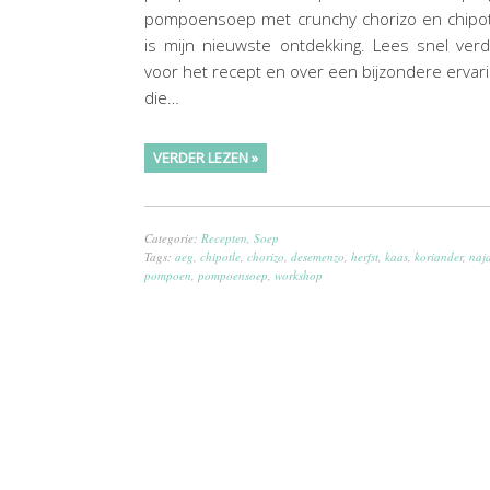
pompoensoep met crunchy chorizo en chipot
is mijn nieuwste ontdekking. Lees snel ver
voor het recept en over een bijzondere ervar
die…
VERDER LEZEN »
Categorie:
Recepten
,
Soep
Tags:
aeg
,
chipotle
,
chorizo
,
desemenzo
,
herfst
,
kaas
,
koriander
,
naj
pompoen
,
pompoensoep
,
workshop