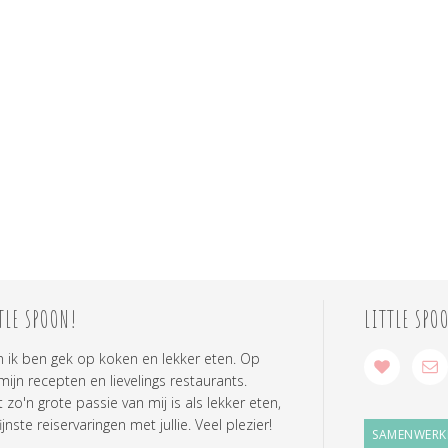
TLE SPOON!
LITTLE SPO
n ik ben gek op koken en lekker eten. Op
 mijn recepten en lievelings restaurants.
zo'n grote passie van mij is als lekker eten,
ijnste reiservaringen met jullie. Veel plezier!
SAMENWERK