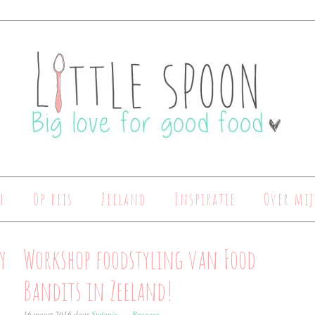
n
Op reis
Zeeland
Inspiratie
Over mij
y
Workshop foodstyling van Food
Bandits in Zeeland!
16 maart 2016
door
Stefanie
Reageer