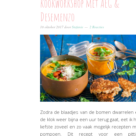
kookworkshop met AEG &
Desemenzo
10 oktober 2017
door
Stefanie
2 Reacties
Zodra de blaadjes van de bomen dwarrelen 
de klok weer bijna een uur terug gaat, eet ik 
liefste zoveel en zo vaak mogelijk recepten 
pompoen. Dit recept voor een pitti