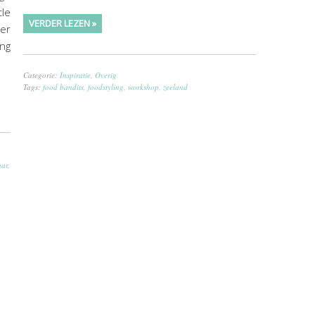
le
VERDER LEZEN »
der
ing
Categorie:
Inspiratie
,
Overig
Tags:
food bandits
,
foodstyling
,
workshop
,
zeeland
aar
,