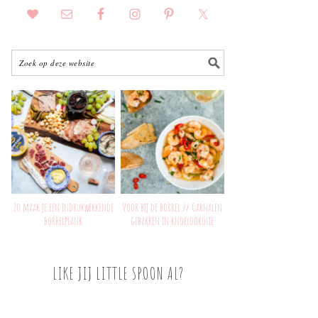
Zo maak je een indrukwekkende
Voor bij de borrel // Garnalen
borrelplank
gebakken in knoflookolie
LIKE JIJ LITTLE SPOON AL?