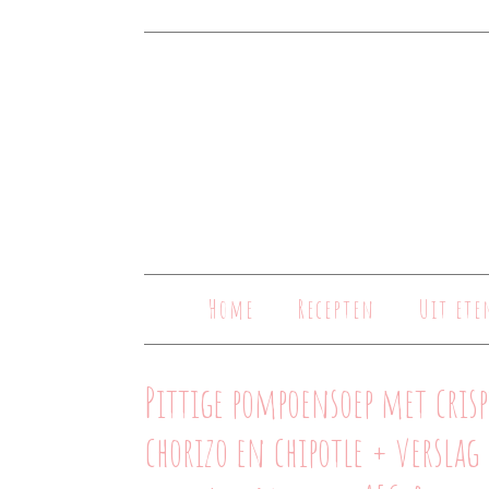
Home
Recepten
Uit ete
Pittige pompoensoep met crisp
chorizo en chipotle + verslag