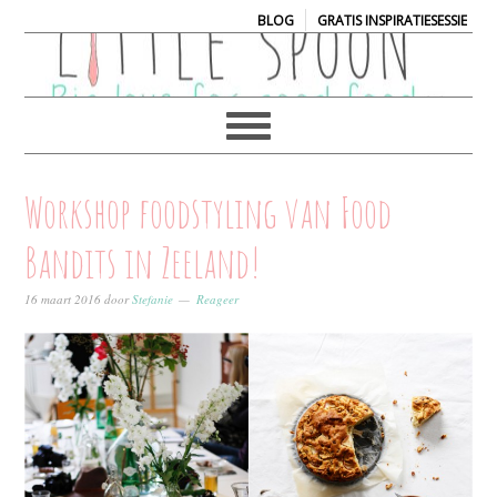
|
BLOG
GRATIS INSPIRATIESESSIE
Workshop foodstyling van Food
Bandits in Zeeland!
16 maart 2016
door
Stefanie
Reageer