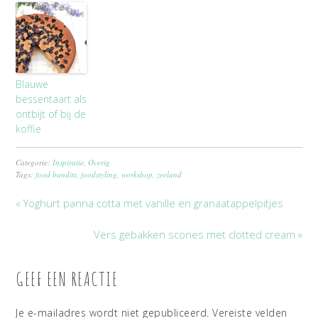
Blauwe
bessentaart als
ontbijt of bij de
koffie
Categorie:
Inspiratie
,
Overig
Tags:
food bandits
,
foodstyling
,
workshop
,
zeeland
« Yoghurt panna cotta met vanille en granaatappelpitjes
Vers gebakken scones met clotted cream »
GEEF EEN REACTIE
Je e-mailadres wordt niet gepubliceerd.
Vereiste velden