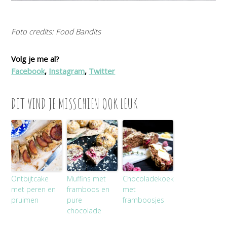
Foto credits: Food Bandits
Volg je me al?
Facebook
,
Instagram
,
Twitter
DIT VIND JE MISSCHIEN OOK LEUK
Ontbijtcake
Muffins met
Chocoladekoek
met peren en
framboos en
met
pruimen
pure
framboosjes
chocolade