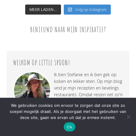
MEER LADEN...
Volg op Instagram
BENIEUWD NAAR MIJN INSPIRATIE?
WELKOM OP LITTLE SPOON!
Ik ben Stefanie en ik ben gek op
koken en lekker eten. Op mijn blog
vind je mijn recepten en lievelings
restaurants. Omdat reizen net zo'n
grote passie van mij is als lekker
We gebruiken cookies om ervoor te zorgen dat onze site zo
eten, deel ik ook mijn fijnste
soepel mogelijk draait. Als je doorgaat met het gebruiken van
reiservaringen met jullie. Veel
deze site, gaan we ervan uit dat je ermee instemt.
plezier!
LEES MEER...
Ok