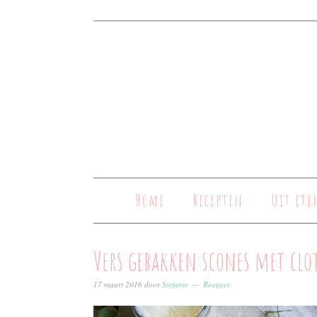
Home
Recepten
Uit ete
Vers gebakken scones met clo
17 maart 2016
door
Stefanie
Reageer