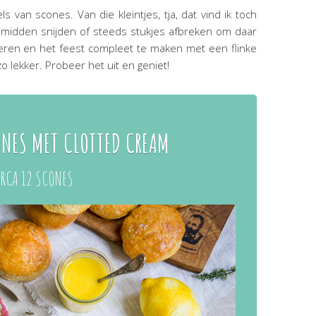
ls van scones. Van die kleintjes, tja, dat vind ik toch
r midden snijden of steeds stukjes afbreken om daar
eren en het feest compleet te maken met een flinke
o lekker. Probeer het uit en geniet!
ONES MET CLOTTED CREAM
RCA 12 SCONES