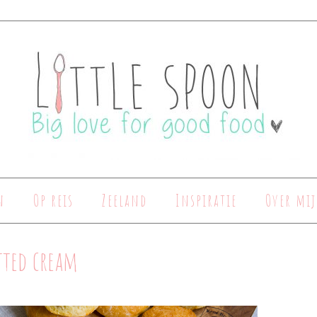
n
Op reis
Zeeland
Inspiratie
Over mij
tted cream