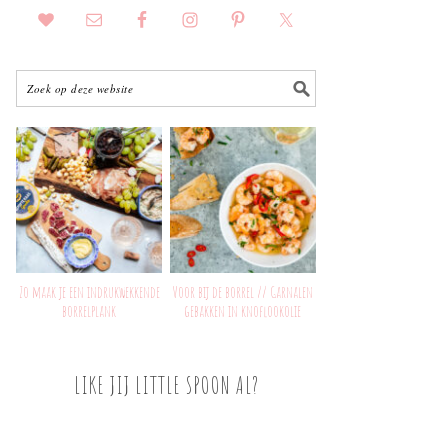
Zo maak je een indrukwekkende
Voor bij de borrel // Garnalen
borrelplank
gebakken in knoflookolie
LIKE JIJ LITTLE SPOON AL?