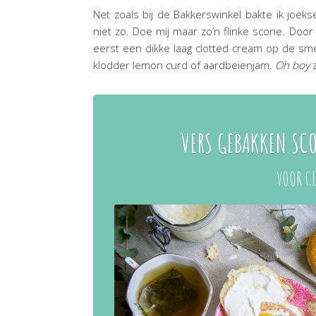
Net zoals bij de Bakkerswinkel bakte ik joekse
niet zo. Doe mij maar zo’n flinke scone. Doo
eerst een dikke laag clotted cream op de sm
klodder lemon curd of aardbeienjam.
Oh boy
z
VERS GEBAKKEN SC
VOOR CI