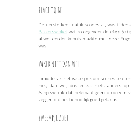
PLACE TO BE
De eerste keer dat ik scones at, was tijd
Bakkerswinkel
, wat zo ongeveer de
place to b
al wel eerder kennis maakte met deze Engels
was.
VAKER NIET DAN WEL
Inmiddels is het vaste prik om scones te eten 
niet, dan wel, dus er zat niets anders o
Aangezien ik dat helemaal geen probleem vi
zeggen dat het behoorlijk goed gelukt is.
ZWEEMPJE ZOET