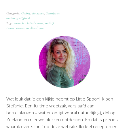
Categorie:
Ontbijt
,
Recepten
,
Taartjes en
andere zoetigheid
Tags:
brunch
,
clotted cream
,
ontbijt
,
Pasen
,
scones
,
weekend
,
zoet
Wat leuk dat je een kijkje neemt op Little Spoon! Ik ben
Stefanie. Een fulltime vreetzak, verslaafd aan
borrelplanken – wat er op ligt vooral natuurlijk ;-), dol op
Zeeland en nieuwe plekken ontdekken. En dat is precies
waar ik over schrijf op deze website. Ik deel recepten en