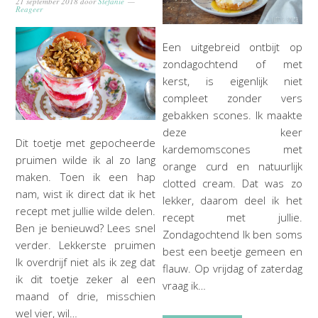
21 september 2018
door
Stefanie
Reageer
Een uitgebreid ontbijt op
zondagochtend of met
kerst, is eigenlijk niet
compleet zonder vers
gebakken scones. Ik maakte
deze keer
Dit toetje met gepocheerde
kardemomscones met
pruimen wilde ik al zo lang
orange curd en natuurlijk
maken. Toen ik een hap
clotted cream. Dat was zo
nam, wist ik direct dat ik het
lekker, daarom deel ik het
recept met jullie wilde delen.
recept met jullie.
Ben je benieuwd? Lees snel
Zondagochtend Ik ben soms
verder. Lekkerste pruimen
best een beetje gemeen en
Ik overdrijf niet als ik zeg dat
flauw. Op vrijdag of zaterdag
ik dit toetje zeker al een
vraag ik…
maand of drie, misschien
wel vier, wil…