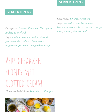
VERDER LEZEN »
VERDER LEZEN »
Categorie:
Ontbijt
,
Recepten
Tags:
clotted cream
,
kardemom
,
kardemomscones
,
kerst
,
ontbijt
,
orange
Categorie:
Dessert
,
Recepten
,
Taartjes en
curd
,
scones
,
sinaasappel
andere zoetigheid
Tags:
clotted cream
,
crumble
,
dessert
,
gepocheerde pruimen
,
havermout
,
nagerecht
,
pruimen
,
stemgember
,
toetje
Vers gebakken
scones met
clotted cream
17 maart 2016
door
Stefanie
Reageer