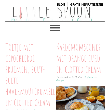
|
BLOG
GRATIS INSPIRATIESESSIE
Toetje met
Kardemomscones
gepocheerde
met orange curd
pruimen, zout-
en clotted cream
zoete
14 december 2017
door
Stefanie
Reageer
havermoutcrumble
en clotted cream