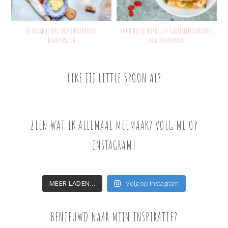
Zo maak je een indrukwekkende
Voor bij de borrel // Garnalen gebakken
borrelplank
in knoflookolie
LIKE JIJ LITTLE SPOON AL?
ZIEN WAT IK ALLEMAAL MEEMAAK? VOLG ME OP
INSTAGRAM!
MEER LADEN...
Volg op Instagram
BENIEUWD NAAR MIJN INSPIRATIE?