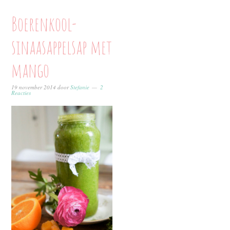
Boerenkool-
sinaasappelsap met
mango
19 november 2014
door
Stefanie
2
Reacties