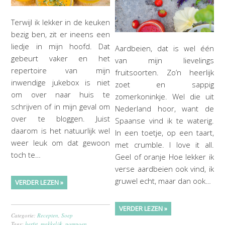
Terwijl ik lekker in de keuken
bezig ben, zit er ineens een
liedje in mijn hoofd. Dat
Aardbeien, dat is wel één
gebeurt vaker en het
van mijn lievelings
repertoire van mijn
fruitsoorten. Zo’n heerlijk
inwendige jukebox is niet
zoet en sappig
om over naar huis te
zomerkoninkje. Wel die uit
schrijven of in mijn geval om
Nederland hoor, want de
over te bloggen. Juist
Spaanse vind ik te waterig.
daarom is het natuurlijk wel
In een toetje, op een taart,
weer leuk om dat gewoon
met crumble. I love it all.
toch te…
Geel of oranje Hoe lekker ik
verse aardbeien ook vind, ik
gruwel echt, maar dan ook…
VERDER LEZEN »
VERDER LEZEN »
Categorie:
Recepten
,
Soep
Tags:
herfst
,
makkelijk
,
pompoen
,