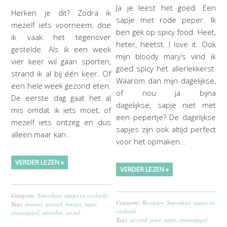
Ja je leest het goed. Een
Herken je dit? Zodra ik
sapje met rode peper. Ik
mezelf iets voorneem, doe
ben gek op spicy food. Heet,
ik vaak het tegenover
heter, heetst. I love it. Ook
gestelde. Als ik een week
mijn bloody mary’s vind ik
vier keer wil gaan sporten,
goed spicy het allerlekkerst.
strand ik al bij één keer. Of
Waarom dan mijn dagelijkse,
een hele week gezond eten.
of nou ja bijna
De eerste dag gaat het al
dagelijkse, sapje niet met
mis omdat ik iets moet, of
een pepertje? De dagelijkse
mezelf iets ontzeg en dus
sapjes zijn ook altijd perfect
alleen maar kan…
voor het opmaken…
VERDER LEZEN »
VERDER LEZEN »
Categorie:
Smoothies, sapjes en cocktails
Categorie:
Recepten
,
Smoothies, sapjes en
Tags:
ananas
,
gezond
,
mango
,
sapje
,
cocktails
sinaasappel
,
smoothie
,
wortel
Tags:
gezond
,
juice
,
sapje
,
sinaasappel