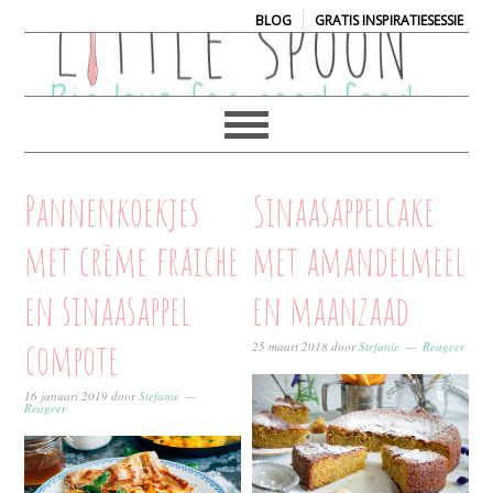
|
BLOG
GRATIS INSPIRATIESESSIE
Pannenkoekjes
Sinaasappelcake
met crème fraiche
met amandelmeel
en sinaasappel
en maanzaad
compote
25 maart 2018
door
Stefanie
Reageer
16 januari 2019
door
Stefanie
Reageer