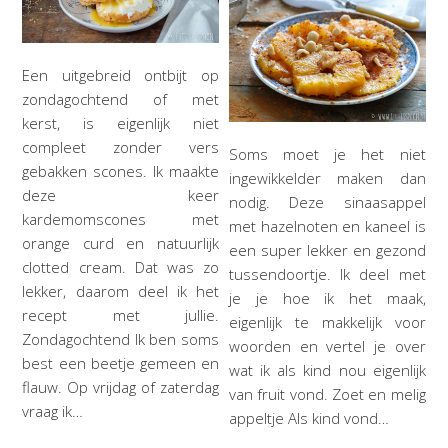
Een uitgebreid ontbijt op
zondagochtend of met
kerst, is eigenlijk niet
compleet zonder vers
Soms moet je het niet
gebakken scones. Ik maakte
ingewikkelder maken dan
deze keer
nodig. Deze sinaasappel
kardemomscones met
met hazelnoten en kaneel is
orange curd en natuurlijk
een super lekker en gezond
clotted cream. Dat was zo
tussendoortje. Ik deel met
lekker, daarom deel ik het
je je hoe ik het maak,
recept met jullie.
eigenlijk te makkelijk voor
Zondagochtend Ik ben soms
woorden en vertel je over
best een beetje gemeen en
wat ik als kind nou eigenlijk
flauw. Op vrijdag of zaterdag
van fruit vond. Zoet en melig
vraag ik…
appeltje Als kind vond…