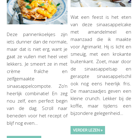
Wat een feest is het eten
van deze sinaasappelcake
met amandelmeel en
Deze pannenkoekjes zijn
maanzaad die ik maakte
iets dunner dan de normale,
voor Agrimarkt. Hij is licht en
maar dat is niet erg, want je
smeuïg, met een krokante
gaat ze vullen met heel veel
buitenkant. Zoet, maar door
lekkers. Je smeert ze in met
de sinaasappelsap en
crème fraîche en
geraspte sinaasappelschil
zelfgemaakte
ook nog eens heerlijk fris.
sinaasappelcompote. Zo’n
De maanzaadjes geven een
heerlijk combinatie! En zeg
kleine crunch. Lekker bij de
nou zelf, een perfect begin
koffie, maar tijdens een
van de dag. Scroll naar
bijzondere gelegenheid…
beneden voor het recept of
blijf nog even…
VERDER LEZEN »