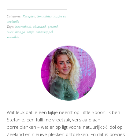
Categorie:
Recepten
,
Smoothies, sapjes en
cocktails
Tags:
boerenkool
,
chiazaad
,
gezond
,
juice
,
mango
,
sapje
,
sinaasappel
,
smoothie
Wat leuk dat je een kijkje neemt op Little Spoon! Ik ben
Stefanie. Een fulltime vreetzak, verslaafd aan
borrelplanken – wat er op ligt vooral natuurlijk ;-), dol op
Zeeland en nieuwe plekken ontdekken. En dat is precies