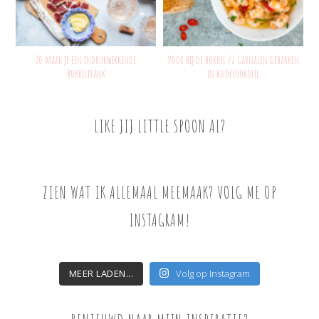
Zo maak je een indrukwekkende
Voor bij de borrel // Garnalen gebakken
borrelplank
in knoflookolie
LIKE JIJ LITTLE SPOON AL?
ZIEN WAT IK ALLEMAAL MEEMAAK? VOLG ME OP
INSTAGRAM!
MEER LADEN...
Volg op Instagram