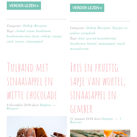
VERDER LEZEN »
VERDER LEZEN »
Categorie:
Ontbijt
,
Recepten
Categorie:
Ontbijt
,
Recepten
,
Taartjes en
Tags:
clotted cream
,
kardemom
,
andere zoetigheid
kardemomscones
,
kerst
,
ontbijt
,
orange
Tags:
fruit
,
gezond tussendoortje
,
curd
,
scones
,
sinaasappel
hazelnoten
,
kaneel
,
sinaasappel
,
snack
,
tussendoortje
Tulband met
Fris en fruitig
sinaasappel en
sapje van wortel,
witte chocolade
sinaasappel en
gember
9 december 2016
door
Stefanie
Reageer
21 januari 2016
door
Stefanie
3
Reacties