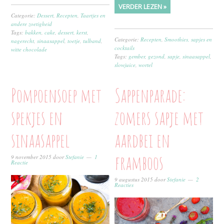
VERDER LEZEN »
Categorie:
Dessert
,
Recepten
,
Taartjes en
andere zoetigheid
Tags:
bakken
,
cake
,
dessert
,
kerst
,
Categorie:
Recepten
,
Smoothies, sapjes en
nagerecht
,
sinaasappel
,
toetje
,
tulband
,
cocktails
witte chocolade
Tags:
gember
,
gezond
,
sapje
,
sinaasappel
,
slowjuice
,
wortel
Pompoensoep met
Sappenparade:
spekjes en
zomers sapje met
sinaasappel
aardbei en
framboos
9 november 2015
door
Stefanie
1
Reactie
9 augustus 2015
door
Stefanie
2
Reacties