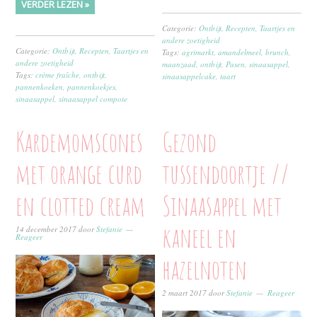
VERDER LEZEN »
Categorie:
Ontbijt
,
Recepten
,
Taartjes en
andere zoetigheid
Categorie:
Ontbijt
,
Recepten
,
Taartjes en
Tags:
agrimarkt
,
amandelmeel
,
brunch
,
andere zoetigheid
maanzaad
,
ontbijt
,
Pasen
,
sinaasappel
,
Tags:
crème fraîche
,
ontbijt
,
sinaasappelcake
,
taart
pannenkoeken
,
pannenkoekjes
,
sinaasappel
,
sinaasappel compote
Kardemomscones
Gezond
met orange curd
tussendoortje //
en clotted cream
Sinaasappel met
kaneel en
14 december 2017
door
Stefanie
Reageer
hazelnoten
2 maart 2017
door
Stefanie
Reageer