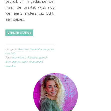
gebruik ;-) In gedachte wel
maar de praktijk wijst nog
wel eens anders uit. Echt,
een sapje…
VERDER LEZEN »
Categorie:
Recepten
,
Smoothies, sapjes en
cocktails
Tags:
boerenkool
,
chiazaad
,
gezond
,
juice
,
mango
,
sapje
,
sinaasappel
,
smoothie