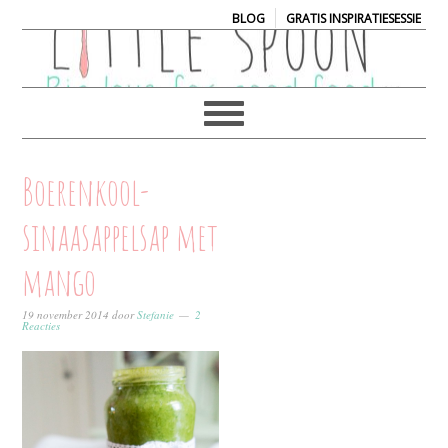
|
BLOG
GRATIS INSPIRATIESESSIE
Boerenkool-
sinaasappelsap met
mango
19 november 2014
door
Stefanie
2
Reacties