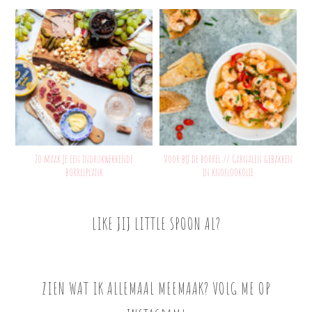
Zo maak je een indrukwekkende
Voor bij de borrel // Garnalen gebakken
borrelplank
in knoflookolie
LIKE JIJ LITTLE SPOON AL?
ZIEN WAT IK ALLEMAAL MEEMAAK? VOLG ME OP