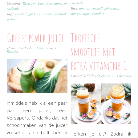
cocktails
Categorie:
Recepten
,
Smoothies, sapjes en
Tags:
ananas
,
cocktail
,
kokosmelk
,
cocktails
mango
,
sapje
,
smoothie
Tags:
cocktail
,
gin tonic
,
oesters
,
zeekraal
,
zeeland
Green power juice
Tropische
smoothie met
16 maart 2015
door
Stefanie
9
Reacties
extra vitamine C
3 maart 2015
door
Stefanie
3 Reacties
Inmiddels heb ik al een paar
jaar een juicer, een
Versapers. Ondanks dat het
schoonmaken van de juicer
vreselijk is en blijft, ben ik
Herken je dit? Zodra ik