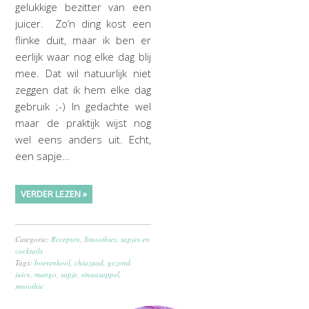
gelukkige bezitter van een
juicer. Zo’n ding kost een
flinke duit, maar ik ben er
eerlijk waar nog elke dag blij
mee. Dat wil natuurlijk niet
zeggen dat ik hem elke dag
gebruik ;-) In gedachte wel
maar de praktijk wijst nog
wel eens anders uit. Echt,
een sapje…
VERDER LEZEN »
Categorie:
Recepten
,
Smoothies, sapjes en
cocktails
Tags:
boerenkool
,
chiazaad
,
gezond
,
juice
,
mango
,
sapje
,
sinaasappel
,
smoothie