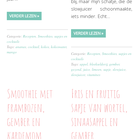
blij, maar mijn schatje, die de
slowjuicer schoonmaakte,
VERDER LEZEN »
iets minder. Echt…
VERDER LEZEN »
Categorie:
Recepten
,
Smoothies, sapjes en
cocktails
Tags:
ananas
,
cocktail
,
kokos
,
kokoswater
,
mango
Categorie:
Recepten
,
Smoothies, sapjes en
cocktails
Tags:
appel
,
bleekselderij
,
gember
,
gezond
,
juice
,
limoen
,
sapje
,
slowjuice
,
slowjuicer
,
vitamines
Smoothie met
Fris en fruitig
frambozen,
sapje van wortel,
gember en
sinaasappel en
kardemom
gember