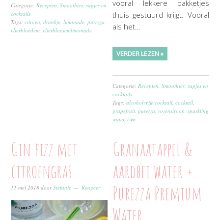
vooral lekkere pakketjes
Categorie:
Recepten
,
Smoothies, sapjes en
thuis gestuurd krijgt. Vooral
cocktails
Tags:
citroen
,
drankje
,
limonade
,
purezza
,
als het…
vlierbloedem
,
vlierbloesemlimonade
VERDER LEZEN »
Categorie:
Recepten
,
Smoothies, sapjes en
cocktails
Tags:
alcoholvrije cocktail
,
cocktail
,
grapefruit
,
purezza
,
rozensiroop
,
sparkling
water
,
tijm
Gin fizz met
Granaatappel &
citroengras
aardbei water +
Purezza Premium
11 mei 2018
door
Stefanie
Reageer
Water