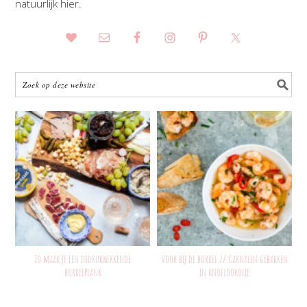
natuurlijk hier.
Zo maak je een indrukwekkende
Voor bij de borrel // Garnalen gebakken
borrelplank
in knoflookolie