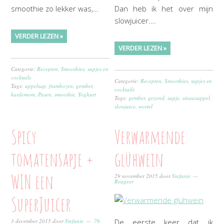
smoothie zo lekker was,…
Dan heb ik het over mijn
slowjuicer….
VERDER LEZEN »
VERDER LEZEN »
Categorie:
Recepten
,
Smoothies, sapjes en
cocktails
Categorie:
Recepten
,
Smoothies, sapjes en
Tags:
appelsap
,
frambozen
,
gember
,
cocktails
kardemom
,
Pasen
,
smoothie
,
Yoghurt
Tags:
gember
,
gezond
,
sapje
,
sinaasappel
,
slowjuice
,
wortel
Spicy
Verwarmende
tomatensapje +
glühwein
WIN een
29 november 2015
door
Stefanie
Reageer
SuperJuicer
3 december 2015
door
Stefanie
76
De eerste keer dat ik