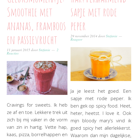
Smoothie met
sapje met rode
ananas, framboos
peper
en passievrucht
29 november 2014
door
Stefanie
Reageer
11 januari 2015
door
Stefanie
2
Reacties
Ja je leest het goed. Een
sapje met rode peper. Ik
Cravings for sweets. Ik heb
ben gek op spicy food. Heet,
ze af en toe. Lekkere trek uit
heter, heetst. I love it. Ook
zich bij mij vaker in de vorm
mijn bloody mary’s vind ik
van zin in hartig. Vette hap,
goed spicy het allerlekkerst.
kaas, pizza, borrelhappen en
Waarom dan mijn dagelijkse,