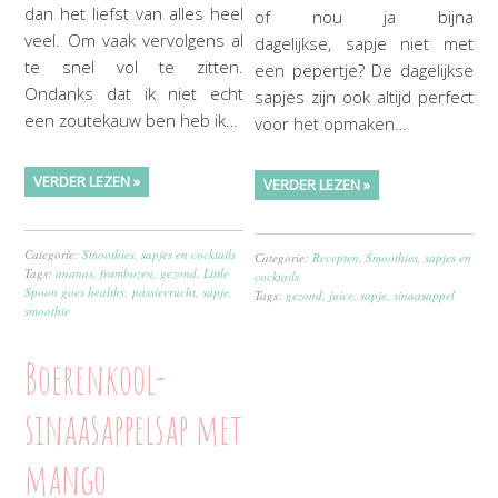
dan het liefst van alles heel
of nou ja bijna
veel. Om vaak vervolgens al
dagelijkse, sapje niet met
te snel vol te zitten.
een pepertje? De dagelijkse
Ondanks dat ik niet echt
sapjes zijn ook altijd perfect
een zoutekauw ben heb ik…
voor het opmaken…
VERDER LEZEN »
VERDER LEZEN »
Categorie:
Smoothies, sapjes en cocktails
Categorie:
Recepten
,
Smoothies, sapjes en
Tags:
ananas
,
frambozen
,
gezond
,
Little
cocktails
Spoon goes healthy
,
passievrucht
,
sapje
,
Tags:
gezond
,
juice
,
sapje
,
sinaasappel
smoothie
Boerenkool-
sinaasappelsap met
mango