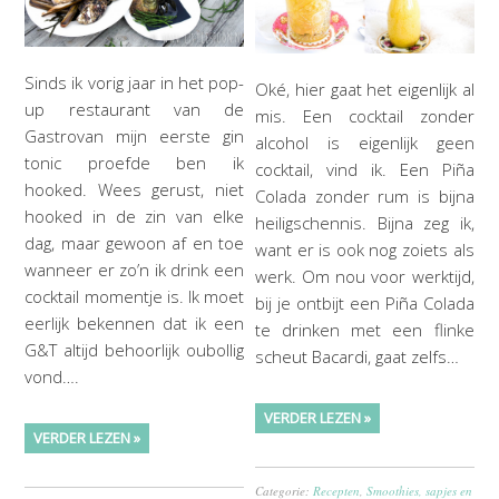
Sinds ik vorig jaar in het pop-
Oké, hier gaat het eigenlijk al
up restaurant van de
mis. Een cocktail zonder
Gastrovan mijn eerste gin
alcohol is eigenlijk geen
tonic proefde ben ik
cocktail, vind ik. Een Piña
hooked. Wees gerust, niet
Colada zonder rum is bijna
hooked in de zin van elke
heiligschennis. Bijna zeg ik,
dag, maar gewoon af en toe
want er is ook nog zoiets als
wanneer er zo’n ik drink een
werk. Om nou voor werktijd,
cocktail momentje is. Ik moet
bij je ontbijt een Piña Colada
eerlijk bekennen dat ik een
te drinken met een flinke
G&T altijd behoorlijk oubollig
scheut Bacardi, gaat zelfs…
vond….
VERDER LEZEN »
VERDER LEZEN »
Categorie:
Recepten
,
Smoothies, sapjes en