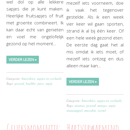
wel dol op alle lekkere
mezelf iets voorneem, doe
sapjes die je kunt maken.
ik vaak het tegenover
Heerlijke fruitsapjes of fruit
gestelde. Als ik een week
met groente combineert. Ik
vier keer wil gaan sporten,
kan daar echt van genieten
strand ik al bij één keer. Of
en voel me ongelofelijk
een hele week gezond eten.
gezond op het moment…
De eerste dag gaat het al
mis omdat ik iets moet, of
mezelf iets ontzeg en dus
VERDER LEZEN »
alleen maar kan…
Categorie:
Smoothies, sapjes en cocktails
VERDER LEZEN »
Tags:
gezond
,
healthy
,
juice
,
sapje
Categorie:
Smoothies, sapjes en cocktails
Tags:
ananas
,
gezond
,
mango
,
sapje
,
sinaasappel
,
smoothie
,
wortel
Geluksmomentje:
Hartverwarmend