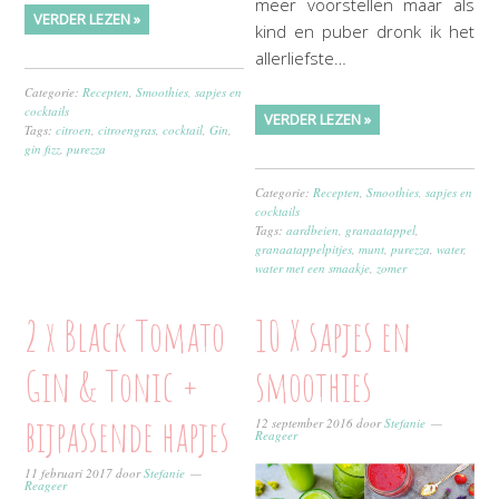
meer voorstellen maar als
VERDER LEZEN »
kind en puber dronk ik het
allerliefste…
Categorie:
Recepten
,
Smoothies, sapjes en
cocktails
VERDER LEZEN »
Tags:
citroen
,
citroengras
,
cocktail
,
Gin
,
gin fizz
,
purezza
Categorie:
Recepten
,
Smoothies, sapjes en
cocktails
Tags:
aardbeien
,
granaatappel
,
granaatappelpitjes
,
munt
,
purezza
,
water
,
water met een smaakje
,
zomer
2 x Black Tomato
10 X sapjes en
Gin & Tonic +
smoothies
bijpassende hapjes
12 september 2016
door
Stefanie
Reageer
11 februari 2017
door
Stefanie
Reageer