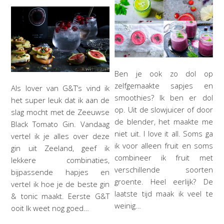
Ben je ook zo dol op
zelfgemaakte sapjes en
Als lover van G&T’s vind ik
smoothies? Ik ben er dol
het super leuk dat ik aan de
op. Uit de slowjuicer of door
slag mocht met de Zeeuwse
de blender, het maakte me
Black Tomato Gin. Vandaag
niet uit. I love it all. Soms ga
vertel ik je alles over deze
ik voor alleen fruit en soms
gin uit Zeeland, geef ik
combineer ik fruit met
lekkere combinaties,
verschillende soorten
bijpassende hapjes en
groente. Heel eerlijk? De
vertel ik hoe je de beste gin
laatste tijd maak ik veel te
& tonic maakt. Eerste G&T
weinig…
ooit Ik weet nog goed…