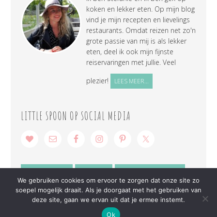
koken en lekker eten. Op mijn blog
vind je mijn recepten en lievelings
restaurants. Omdat reizen net zo'n
grote passie van mij is als lekker
eten, deel ik ook mijn fijnste
reiservaringen met jullie. Veel
plezier!
LEES MEER...
LITTLE SPOON OP SOCIAL MEDIA
SAMENWERKEN
CONTACT
PRIVACY VERKLARING
We gebruiken cookies om ervoor te zorgen dat onze site zo
soepel mogelijk draait. Als je doorgaat met het gebruiken van
deze site, gaan we ervan uit dat je ermee instemt.
Ok
COPYRIGHT © 2026 ·
LITTLE SPOON