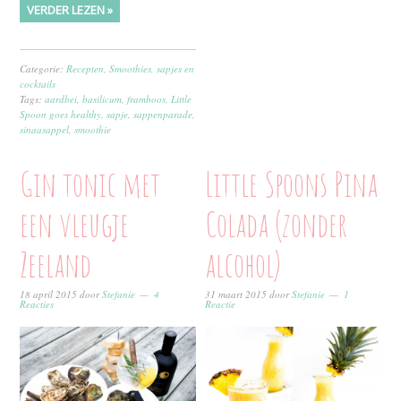
VERDER LEZEN »
Categorie:
Recepten
,
Smoothies, sapjes en
cocktails
Tags:
aardbei
,
basilicum
,
framboos
,
Little
Spoon goes healthy
,
sapje
,
sappenparade
,
sinaasappel
,
smoothie
Gin tonic met
Little Spoons Pina
een vleugje
Colada (zonder
Zeeland
alcohol)
18 april 2015
door
Stefanie
4
31 maart 2015
door
Stefanie
1
Reacties
Reactie