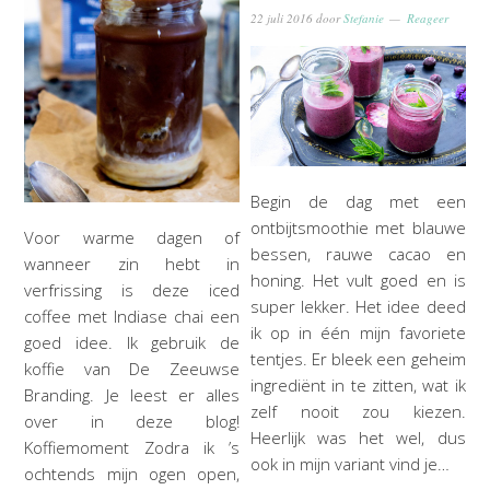
22 juli 2016
door
Stefanie
Reageer
Begin de dag met een
ontbijtsmoothie met blauwe
Voor warme dagen of
bessen, rauwe cacao en
wanneer zin hebt in
honing. Het vult goed en is
verfrissing is deze iced
super lekker. Het idee deed
coffee met Indiase chai een
ik op in één mijn favoriete
goed idee. Ik gebruik de
tentjes. Er bleek een geheim
koffie van De Zeeuwse
ingrediënt in te zitten, wat ik
Branding. Je leest er alles
zelf nooit zou kiezen.
over in deze blog!
Heerlijk was het wel, dus
Koffiemoment Zodra ik ’s
ook in mijn variant vind je…
ochtends mijn ogen open,