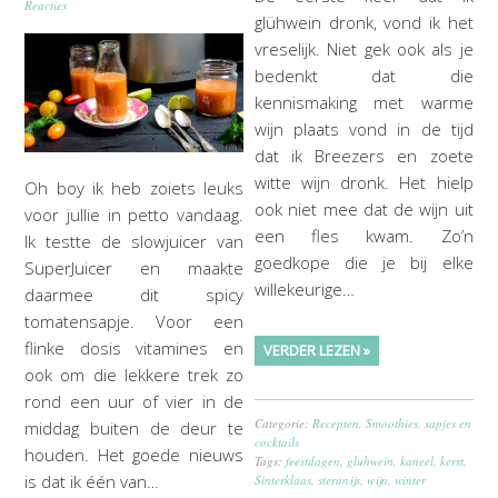
Reacties
glühwein dronk, vond ik het
vreselijk. Niet gek ook als je
bedenkt dat die
kennismaking met warme
wijn plaats vond in de tijd
dat ik Breezers en zoete
witte wijn dronk. Het hielp
Oh boy ik heb zoiets leuks
ook niet mee dat de wijn uit
voor jullie in petto vandaag.
een fles kwam. Zo’n
Ik testte de slowjuicer van
goedkope die je bij elke
SuperJuicer en maakte
willekeurige…
daarmee dit spicy
tomatensapje. Voor een
flinke dosis vitamines en
VERDER LEZEN »
ook om die lekkere trek zo
rond een uur of vier in de
Categorie:
Recepten
,
Smoothies, sapjes en
middag buiten de deur te
cocktails
houden. Het goede nieuws
Tags:
feestdagen
,
gluhwein
,
kaneel
,
kerst
,
is dat ik één van…
Sinterklaas
,
steranijs
,
wijn
,
winter