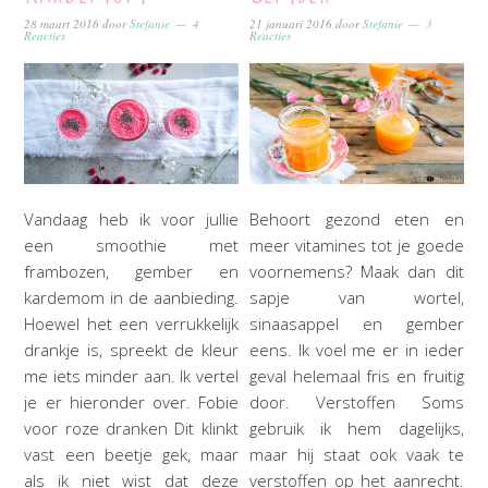
28 maart 2016
door
Stefanie
4
21 januari 2016
door
Stefanie
3
Reacties
Reacties
Vandaag heb ik voor jullie
Behoort gezond eten en
een smoothie met
meer vitamines tot je goede
frambozen, gember en
voornemens? Maak dan dit
kardemom in de aanbieding.
sapje van wortel,
Hoewel het een verrukkelijk
sinaasappel en gember
drankje is, spreekt de kleur
eens. Ik voel me er in ieder
me iets minder aan. Ik vertel
geval helemaal fris en fruitig
je er hieronder over. Fobie
door. Verstoffen Soms
voor roze dranken Dit klinkt
gebruik ik hem dagelijks,
vast een beetje gek, maar
maar hij staat ook vaak te
als ik niet wist dat deze
verstoffen op het aanrecht.