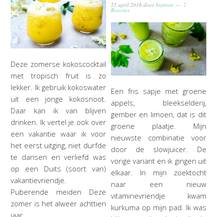
25 april 2016
door
Stefanie
2
Reacties
Deze zomerse kokoscocktail
met tropisch fruit is zo
lekker. Ik gebruik kokoswater
Een fris sapje met groene
uit een jonge kokosnoot.
appels, bleekselderij,
Daar kan ik van blijven
gember en limoen, dat is dit
drinken. Ik vertel je ook over
groene plaatje. Mijn
een vakantie waar ik voor
nieuwste combinatie voor
het eerst uitging, niet durfde
door de slowjuicer. De
te dansen en verliefd was
vorige variant en ik gingen uit
op een Duits (soort van)
elkaar. In mijn zoektocht
vakantievriendje.
naar een nieuw
Puberende meiden Deze
vitaminevriendje kwam
zomer is het alweer achttien
kurkuma op mijn pad. Ik was
jaar…