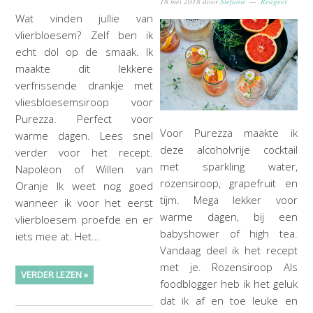
18 mei 2018
door
Stefanie
Reageer
Wat vinden jullie van
vlierbloesem? Zelf ben ik
echt dol op de smaak. Ik
maakte dit lekkere
verfrissende drankje met
vliesbloesemsiroop voor
Purezza. Perfect voor
Voor Purezza maakte ik
warme dagen. Lees snel
deze alcoholvrije cocktail
verder voor het recept.
met sparkling water,
Napoleon of Willen van
rozensiroop, grapefruit en
Oranje Ik weet nog goed
tijm. Mega lekker voor
wanneer ik voor het eerst
warme dagen, bij een
vlierbloesem proefde en er
babyshower of high tea.
iets mee at. Het…
Vandaag deel ik het recept
met je. Rozensiroop Als
VERDER LEZEN »
foodblogger heb ik het geluk
dat ik af en toe leuke en