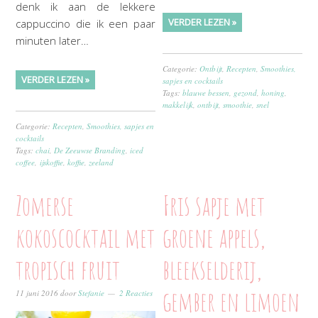
denk ik aan de lekkere
VERDER LEZEN »
cappuccino die ik een paar
minuten later…
Categorie:
Ontbijt
,
Recepten
,
Smoothies,
VERDER LEZEN »
sapjes en cocktails
Tags:
blauwe bessen
,
gezond
,
honing
,
makkelijk
,
ontbijt
,
smoothie
,
snel
Categorie:
Recepten
,
Smoothies, sapjes en
cocktails
Tags:
chai
,
De Zeeuwse Branding
,
iced
coffee
,
ijskoffie
,
koffie
,
zeeland
Zomerse
Fris sapje met
kokoscocktail met
groene appels,
tropisch fruit
bleekselderij,
gember en limoen
11 juni 2016
door
Stefanie
2 Reacties