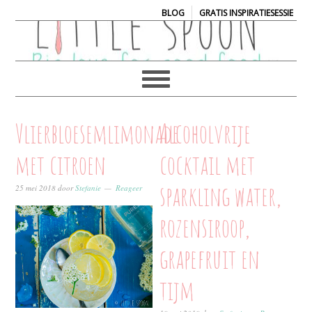
|
BLOG
GRATIS INSPIRATIESESSIE
Vlierbloesemlimonade
Alcoholvrije
met citroen
cocktail met
sparkling water,
25 mei 2018
door
Stefanie
Reageer
rozensiroop,
grapefruit en
tijm