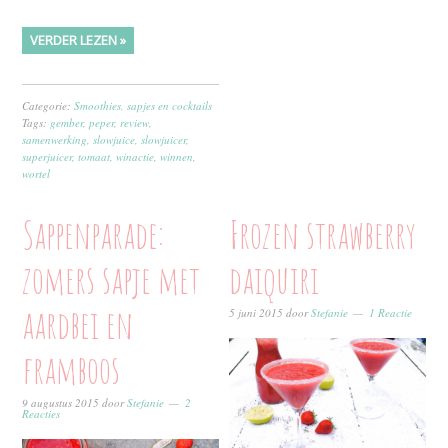
VERDER LEZEN »
Categorie:
Smoothies, sapjes en cocktails
Tags:
gember
,
peper
,
review
,
samenwerking
,
slowjuice
,
slowjuicer
,
superjuicer
,
tomaat
,
winactie
,
winnen
,
wortel
Sappenparade:
Frozen strawberry
zomers sapje met
daiquiri
aardbei en
5 juni 2015
door
Stefanie
1 Reactie
framboos
9 augustus 2015
door
Stefanie
2
Reacties