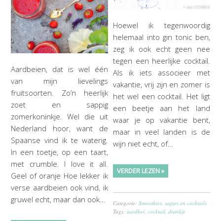
Hoewel ik tegenwoordig
helemaal into gin tonic ben,
zeg ik ook echt geen nee
tegen een heerlijke cocktail.
Aardbeien, dat is wel één
Als ik iets associeer met
van mijn lievelings
vakantie, vrij zijn en zomer is
fruitsoorten. Zo’n heerlijk
het wel een cocktail. Het ligt
zoet en sappig
een beetje aan het land
zomerkoninkje. Wel die uit
waar je op vakantie bent,
Nederland hoor, want de
maar in veel landen is de
Spaanse vind ik te waterig.
wijn niet echt, of…
In een toetje, op een taart,
met crumble. I love it all.
VERDER LEZEN »
Geel of oranje Hoe lekker ik
verse aardbeien ook vind, ik
gruwel echt, maar dan ook…
Categorie:
Smoothies, sapjes en cocktails
Tags:
aardbei
,
cocktail
,
drankje