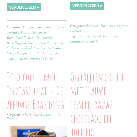
VERDER LEZEN »
VERDER LEZEN »
Categorie:
Recepten
,
Smoothies, sapjes en
Categorie:
Recepten
,
Smoothies, sapjes en
cocktails
cocktails
,
Voor bij de borrel
Tags:
blender
,
gezond
,
sap
,
sapjes
,
Tags:
Black Tomato Gin
,
borrelen
,
slowjuicer
,
smoothie
Borrelhappen
,
brie
,
Bruschetta
,
Burrata
,
Ciabatta
,
cocktail
,
Cranberry's
,
Crostini
,
G&T
,
Gin
,
gin tonic
,
Stokbrood
,
tijm
,
tomaat
,
vijgen
,
voor bij de borrel
Iced coffee met
Ontbijtsmoothie
Indiase chai + De
met blauwe
Zeeuwse Branding
bessen, rauwe
chocolade en
8 september 2016
door
Stefanie
2
Reacties
honing