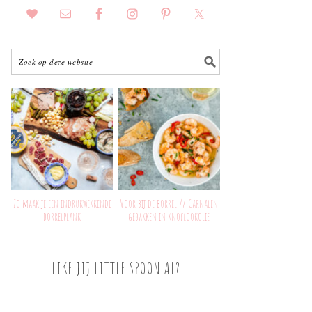
Zo maak je een indrukwekkende
Voor bij de borrel // Garnalen
borrelplank
gebakken in knoflookolie
LIKE JIJ LITTLE SPOON AL?