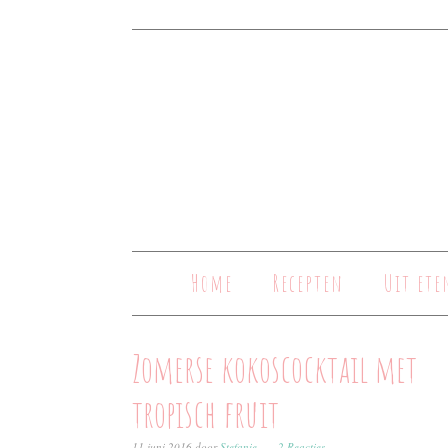
Home
Recepten
Uit ete
Zomerse kokoscocktail met
tropisch fruit
11 juni 2016
door
Stefanie
2 Reacties