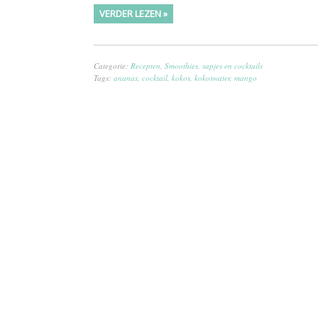
VERDER LEZEN »
Categorie:
Recepten
,
Smoothies, sapjes en cocktails
Tags:
ananas
,
cocktail
,
kokos
,
kokoswater
,
mango