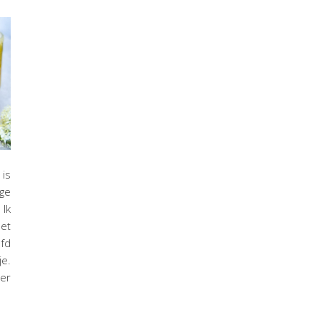
 is
nge
 Ik
het
efd
je.
er