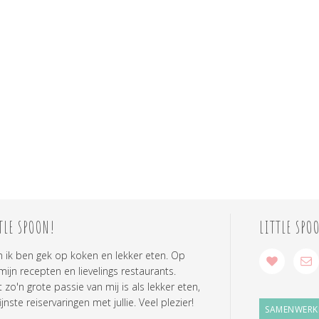
TLE SPOON!
LITTLE SPO
n ik ben gek op koken en lekker eten. Op
 mijn recepten en lievelings restaurants.
zo'n grote passie van mij is als lekker eten,
ijnste reiservaringen met jullie. Veel plezier!
SAMENWERK