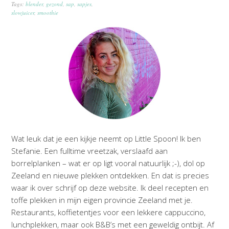
Tags:
blender
,
gezond
,
sap
,
sapjes
,
slowjuicer
,
smoothie
Wat leuk dat je een kijkje neemt op Little Spoon! Ik ben
Stefanie. Een fulltime vreetzak, verslaafd aan
borrelplanken – wat er op ligt vooral natuurlijk ;-), dol op
Zeeland en nieuwe plekken ontdekken. En dat is precies
waar ik over schrijf op deze website. Ik deel recepten en
toffe plekken in mijn eigen provincie Zeeland met je.
Restaurants, koffietentjes voor een lekkere cappuccino,
lunchplekken, maar ook B&B’s met een geweldig ontbijt. Af