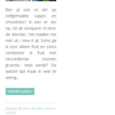
Ben je ook zo dol op
zelfgemaakte sapjes en
smoothies? Ik ben er dol
op. Uit de slowjuicer of door
de blender, het maakte me
niet uit. I love it all. Soms ga
ik voor alleen fruit en soms
combineer ik fruit met
verschillende soorten
groente. Heel eerlijk? De
laatste tijd maak ik veel te
weinig…
VERDER LEZEN »
Categorie:
Recepten
,
Smoothies, sapjes en
cocktails