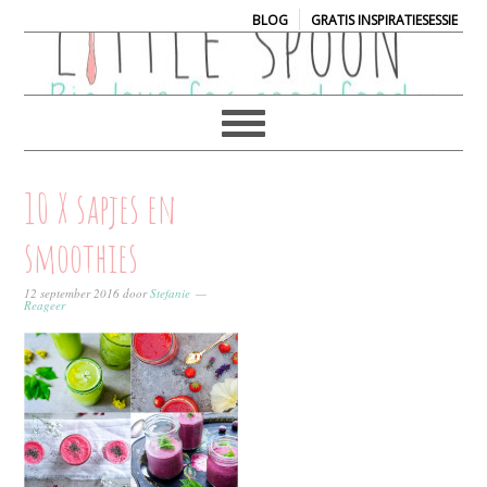
|
BLOG
GRATIS INSPIRATIESESSIE
10 X sapjes en
smoothies
12 september 2016
door
Stefanie
Reageer