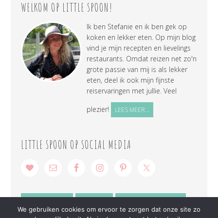
WELKOM OP LITTLE SPOON!
Ik ben Stefanie en ik ben gek op
koken en lekker eten. Op mijn blog
vind je mijn recepten en lievelings
restaurants. Omdat reizen net zo'n
grote passie van mij is als lekker
eten, deel ik ook mijn fijnste
reiservaringen met jullie. Veel
plezier!
LEES MEER...
LITTLE SPOON OP SOCIAL MEDIA
SAMENWERKEN
CONTACT
PRIVACY VERKLARING
We gebruiken cookies om ervoor te zorgen dat onze site zo