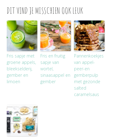
DIT VIND JE MISSCHIEN OOK LEUK
Fris sapje met
Fris en fruitig
Pannenkoekjes
groene appels,
sapje van
van appel-
bleekselderij,
wortel,
peer-en
gember en
sinaasappel en
gemberpulp
limoen
gember
met gezonde
salted
caramelsaus