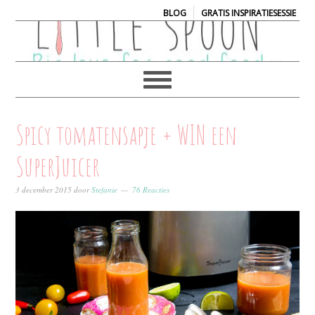
|
BLOG
GRATIS INSPIRATIESESSIE
Spicy tomatensapje + WIN een
SuperJuicer
3 december 2015
door
Stefanie
76 Reacties