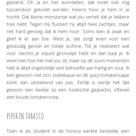
gepland. Oh ja en het avondeten, dat moet ook nog
tussendoor gekookt worden. Ineens hoor je hem in je
hoofd. Dat kleine monstertje wat jou vertelt dat je lekkere
trek hebt. Tegen mij fluistert hij altijd heel zachtjes, maar
net hard genoeg dat ik hem hoor. Soms ben ik zwak en
geef ik er aan toe. Weet je, dat zorgt even voor een
gelukzalig gevoel en totale euforie. Tot je realiseert wat
voor slechts je zojuist gesnoept hebt en dan baal je. Ik
weet niet hoe het met jou zit, maar op dit soort momenten
heb ik altijd ongelofelijk veel behoefte aan hartig en zout. Ik
ben gewoon niet zo’n zoetekauw en dit
spicy
tomatensapje
komt dan uitstekend van pas. Eerlijk is eerlijk het lijkt
gewoon een beetje op een Aziatische gazpacho, oftewel
een koude tomatensoep.
PEPER EN TABASCO
Toen ik als student in de horeca werkte bestelde een