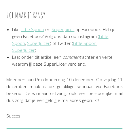
HOE MAAK JE KANS?
Like
Little Spoon
en
SuperJuicer
op Facebook. Heb je
geen Facebook? Volg ons dan op Instagram (
Little
Spoon
,
SuperJuicer
) of Twitter (
Little Spoon
,
SuperJuicer
)
Laat onder dit artikel een
comment
achter en vertel
waarom jij deze SuperJuicer verdiend.
Meedoen kan t/m donderdag 10 december. Op vrijdag 11
december maak ik de gelukkige winnaar via Facebook
bekend. De winnaar ontvangt ook een persoonlijke mail
dus zorg dat je een geldig e-mailadres gebruikt!
Succes!