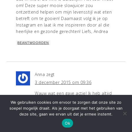
om! Deze super mooie slowjuicer zou
ontzettend helpen om mijn levensstijl wat eten
betreft om te gooien! Daarnaast volg ik je op
Instagram en laat ik me inspireren door al die
heerlijke en gezonde gerechten! Liefs, Andrea
BEANTWOORDEN
Anna
zegt
3 december 2015 om 09:36
Wauw wat een gave actie! Ik heb altijd
al eens slowjuicer willen proberen. Het water
We gebruiken cookies om ervoor te zorgen dat onze site zo
loopt me in de mond als ik je verhaaltje lees ?
soepel mogelijk draait. Als je doorgaat met het gebruiken van
hij zou hier goed van pas komen!
deze site, gaan we ervan uit dat je ermee instemt.
Ok
BEANTWOORDEN