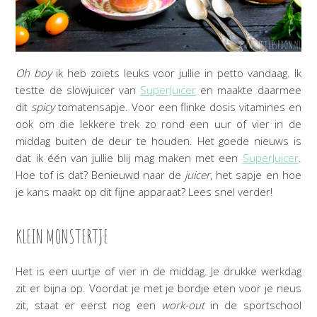
Oh boy
ik heb zoiets leuks voor jullie in petto vandaag. Ik
testte de slowjuicer van
SuperJuicer
en maakte daarmee
dit
spicy
tomatensapje. Voor een flinke dosis vitamines en
ook om die lekkere trek zo rond een uur of vier in de
middag buiten de deur te houden. Het goede nieuws is
dat ik één van jullie blij mag maken met een
SuperJuicer
.
Hoe tof is dat? Benieuwd naar de
juicer
, het sapje en hoe
je kans maakt op dit fijne apparaat? Lees snel verder!
KLEIN MONSTERTJE
Het is een uurtje of vier in de middag. Je drukke werkdag
zit er bijna op. Voordat je met je bordje eten voor je neus
zit, staat er eerst nog een
work-out
in de sportschool