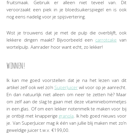
fruitsmaak. Gebruik er alleen niet teveel van. Dit
veroorzaakt een piek in je bloedsuikerspiegel en is ook
nog eens nadelig voor je spijsvertering.
Wist je trouwens dat je met de pulp die overblijft, ook
lekkere dingen maakt? Bijvoorbeeld een
carrotcake
van
wortelpulp. Aanrader hoor want echt, zo lekker!
WINNEN!
Ik kan me goed voorstellen dat je na het lezen van dit
artikel zelf ook wel zo’n
SuperJuicer
wil voor op je aanrecht.
En dan natuurlijk niet alleen om neer te zetten hè? Maar
om zelf aan de slag te gaan met deze vitaminiebommetjes
in een glas. Of om een lekker notenmelk te maken voor bij
je ontbijt met knapperige
granola
. Ik heb goed nieuws voor
je. Van SuperJuicer mag ik één van jullie blij maken met zo’n
geweldige juicer t.w.v. €199,00.