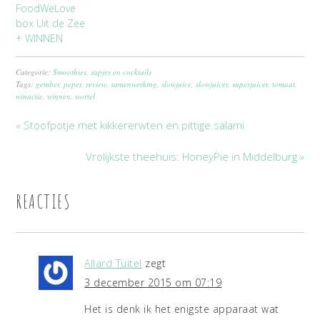
FoodWeLove
box Uit de Zee
+ WINNEN
Categorie:
Smoothies, sapjes en cocktails
Tags:
gember
,
peper
,
review
,
samenwerking
,
slowjuice
,
slowjuicer
,
superjuicer
,
tomaat
,
winactie
,
winnen
,
wortel
« Stoofpotje met kikkererwten en pittige salami
Vrolijkste theehuis: HoneyPie in Middelburg »
REACTIES
Allard Tuitel
zegt
3 december 2015 om 07:19
Het is denk ik het enigste apparaat wat