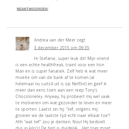
BEANTWOORDEN
Andrea van der Meer
zegt
3 december 2015 om 09:35
Hi Stefanie, super leuk dit! Mijn vriend
is een echte healthfreak, traint voor een Iron
Man en is super fanatiek. Zelf heb ik wat meer
moeite om van de bank af te komen (al
helemaal nu suits4 uit is op Netflix!) en geef ik
meer dan eens toen aan een reep Tony’s
Chocoloneley. Anyway, hij probeert mij wel vaak
te motiveren om wat gezonder te leven en meer
te sporten. Laatst zei hij: “lief, volgens mij
groeien we de laatste tijd echt naar elkaar toe”!
Ahh “wat lief” zou je denken. Nou! Hij bedoelt
dus in kilo’s! De hint is duidelijk… Het toer moet