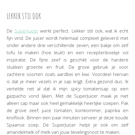
LEKKER STIL OOK
De
SuperJuicer
werkt perfect. Lekker stil ook, wat ik echt
fijn vind. De juicer wordt helemaal compleet geleverd met
onder andere drie verschillende zeven, een bakje om zelf
tofu te maken (hoe leuk!) en een receptenboekje vol
inspiratie. De fijne zeef is geschikt voor de hardere
stukken groente en fruit. De grove gebruik je voor
zachtere soorten zoals aardbei en kiwi. Voordeel hiervan
is dat je meer vezels in je sap krijgt. Extra gezond dus. Ik
vertelde net al dat ik mijn
spicy
tomatensap op een
gazpacho vond lijken. Met de SuperJuicer maak je niet
alleen sap maar ook heel gemakkelijk heerlijke soepen. Pak
de grove zeef, juice tomaten, komkommer, paprika en
knoflook. Binnen een paar minuten serveer je deze koude
Spaanse soep. De SuperJuicer helpt je ook om zelf
amandelmelk of melk van jouw lievelingsnoot te maken.