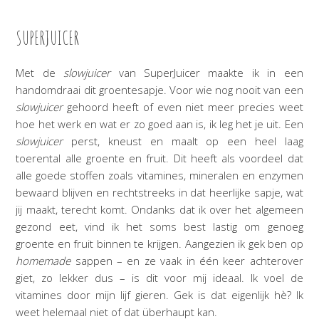
SUPERJUICER
Met de
slowjuicer
van SuperJuicer maakte ik in een
handomdraai dit groentesapje. Voor wie nog nooit van een
slowjuicer
gehoord heeft of even niet meer precies weet
hoe het werk en wat er zo goed aan is, ik leg het je uit. Een
slowjuicer
perst, kneust en maalt op een heel laag
toerental alle groente en fruit. Dit heeft als voordeel dat
alle goede stoffen zoals vitamines, mineralen en enzymen
bewaard blijven en rechtstreeks in dat heerlijke sapje, wat
jij maakt, terecht komt. Ondanks dat ik over het algemeen
gezond eet, vind ik het soms best lastig om genoeg
groente en fruit binnen te krijgen. Aangezien ik gek ben op
homemade
sappen – en ze vaak in één keer achterover
giet, zo lekker dus – is dit voor mij ideaal. Ik voel de
vitamines door mijn lijf gieren. Gek is dat eigenlijk hè? Ik
weet helemaal niet of dat überhaupt kan.