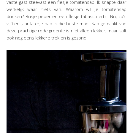
vaste gast steevast een flesje tomatensap. Ik snapte daar
werkelijk waar niets van. Waarom wil je tomatensap
drinken? Busje peper en een flesje tabasco erbij. Nu, zo’n
vijftien jaar later, snap ik die beste man. Sap gemaakt van
deze prachtige rode groente is niet alleen lekker, maar stilt
ook nog eens lekkere trek en is gezond.