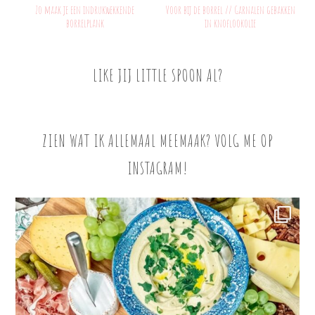
Zo maak je een indrukwekkende
Voor bij de borrel // Garnalen gebakken
borrelplank
in knoflookolie
LIKE JIJ LITTLE SPOON AL?
ZIEN WAT IK ALLEMAAL MEEMAAK? VOLG ME OP
INSTAGRAM!