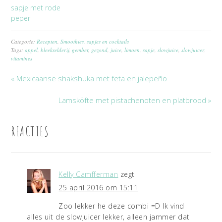
sapje met rode
peper
Categorie:
Recepten
,
Smoothies, sapjes en cocktails
Tags:
appel
,
bleekselderij
,
gember
,
gezond
,
juice
,
limoen
,
sapje
,
slowjuice
,
slowjuicer
,
vitamines
« Mexicaanse shakshuka met feta en jalepeño
Lamsköfte met pistachenoten en platbrood »
REACTIES
Kelly Camfferman
zegt
25 april 2016 om 15:11
Zoo lekker he deze combi =D Ik vind
alles uit de slowjuicer lekker, alleen jammer dat