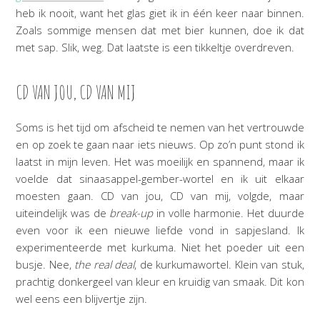
heb ik nooit, want het glas giet ik in één keer naar binnen.
Zoals sommige mensen dat met bier kunnen, doe ik dat
met sap. Slik, weg. Dat laatste is een tikkeltje overdreven.
CD VAN JOU, CD VAN MIJ
Soms is het tijd om afscheid te nemen van het vertrouwde
en op zoek te gaan naar iets nieuws. Op zo’n punt stond ik
laatst in mijn leven. Het was moeilijk en spannend, maar ik
voelde dat sinaasappel-gember-wortel en ik uit elkaar
moesten gaan. CD van jou, CD van mij, volgde, maar
uiteindelijk was de
break-up
in volle harmonie. Het duurde
even voor ik een nieuwe liefde vond in sapjesland. Ik
experimenteerde met kurkuma. Niet het poeder uit een
busje. Nee,
the real deal
, de kurkumawortel. Klein van stuk,
prachtig donkergeel van kleur en kruidig van smaak. Dit kon
wel eens een blijvertje zijn.