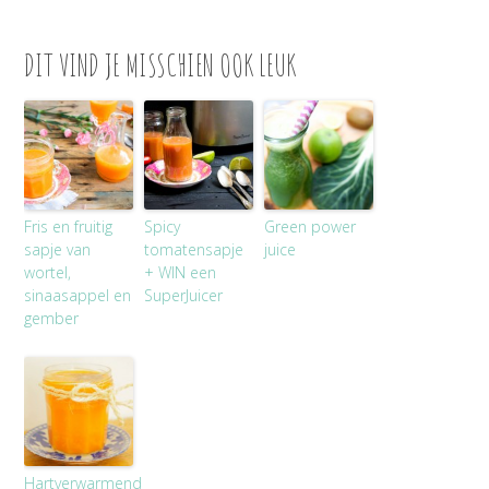
DIT VIND JE MISSCHIEN OOK LEUK
Fris en fruitig
Spicy
Green power
sapje van
tomatensapje
juice
wortel,
+ WIN een
sinaasappel en
SuperJuicer
gember
Hartverwarmend