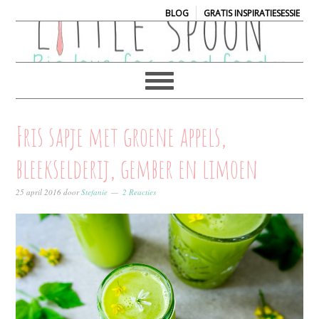
|
BLOG
GRATIS INSPIRATIESESSIE
Fris sapje met groene appels,
bleekselderij, gember en limoen
25 april 2016
door
Stefanie
2 Reacties