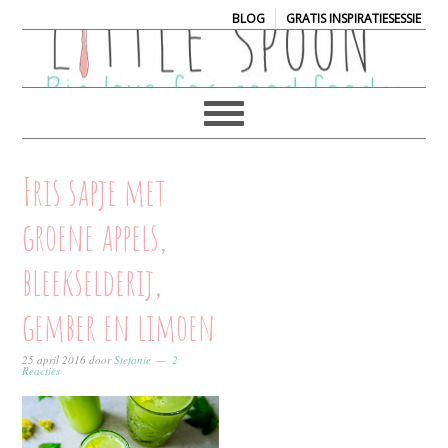
|
BLOG
GRATIS INSPIRATIESESSIE
Fris sapje met
groene appels,
bleekselderij,
gember en limoen
25 april 2016
door
Stefanie
2
Reacties