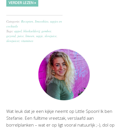
VERDER LEZEN »
Categorie:
Recepten
,
Smoothies, sapjes en
cocktails
Tags:
appel
,
bleekselderij
,
gember
,
gezond
,
juice
,
limoen
,
sapje
,
slowjuice
,
slowjuicer
,
vitamines
Wat leuk dat je een kijkje neemt op Little Spoon! Ik ben
Stefanie. Een fulltime vreetzak, verslaafd aan
borrelplanken – wat er op ligt vooral natuurlijk ;-), dol op