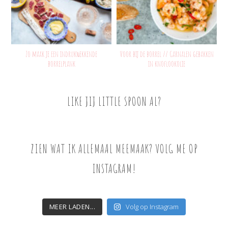
Zo maak je een indrukwekkende
Voor bij de borrel // Garnalen gebakken
borrelplank
in knoflookolie
LIKE JIJ LITTLE SPOON AL?
ZIEN WAT IK ALLEMAAL MEEMAAK? VOLG ME OP
INSTAGRAM!
MEER LADEN...
Volg op Instagram