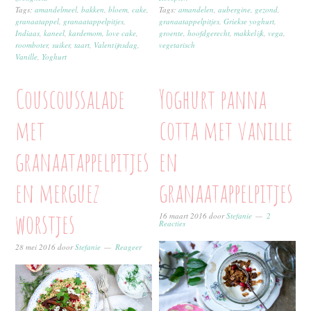
Tags:
amandelen
,
aubergine
,
gezond
,
Tags:
amandelmeel
,
bakken
,
bloem
,
cake
,
granaatappelpitjes
,
Griekse yoghurt
,
granaatappel
,
granaatappelpitjes
,
groente
,
hoofdgerecht
,
makkelijk
,
vega
,
Indiaas
,
kaneel
,
kardemom
,
love cake
,
vegetarisch
roomboter
,
suiker
,
taart
,
Valentijnsdag
,
Vanille
,
Yoghurt
Couscoussalade
Yoghurt panna
met
cotta met vanille
granaatappelpitjes
en
en merguez
granaatappelpitjes
worstjes
16 maart 2016
door
Stefanie
2
Reacties
28 mei 2016
door
Stefanie
Reageer