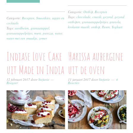
Categorie:
Ontbijt
,
Recepten
Tags:
chocolade
,
cruesli
,
gezond
,
gezond
Categorie:
Recepten
,
Smoothies, sapjes en
ontbijten
,
granaatappelpitjes
,
granola
,
cocktails
krokante muesli
,
ontbijt
,
Pasen
,
Yoghurt
Tags:
aardbeien
,
granaatappel
,
granaatappelpitjes
,
munt
,
purezza
,
water
,
water met een smaakje
,
zomer
Indiase Love Cake
Harissa aubergine
uit Made in India
uit de oven
12 februari 2017
door
Stefanie
11 januari 2017
door
Stefanie
4
Reageer
Reacties