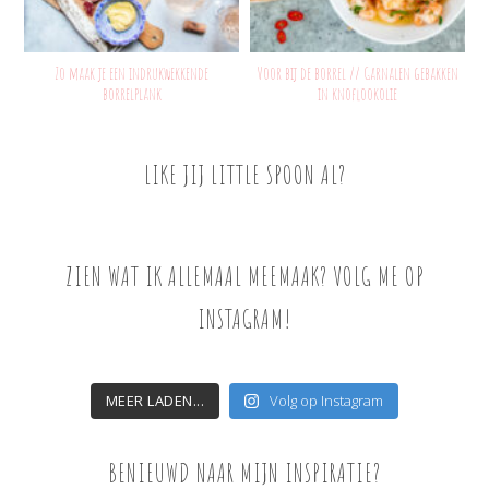
Zo maak je een indrukwekkende
Voor bij de borrel // Garnalen gebakken
borrelplank
in knoflookolie
LIKE JIJ LITTLE SPOON AL?
ZIEN WAT IK ALLEMAAL MEEMAAK? VOLG ME OP
INSTAGRAM!
MEER LADEN...
Volg op Instagram
BENIEUWD NAAR MIJN INSPIRATIE?