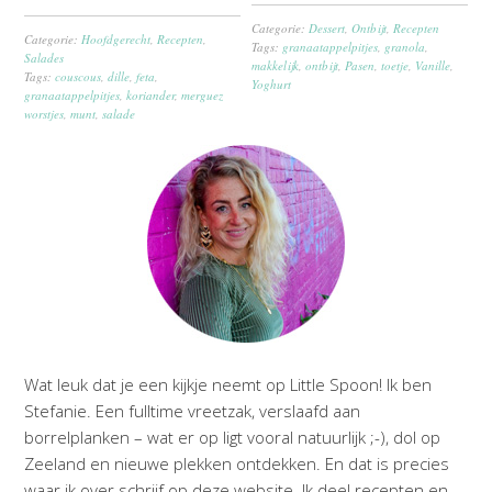
Categorie:
Dessert
,
Ontbijt
,
Recepten
Categorie:
Hoofdgerecht
,
Recepten
,
Tags:
granaatappelpitjes
,
granola
,
Salades
makkelijk
,
ontbijt
,
Pasen
,
toetje
,
Vanille
,
Tags:
couscous
,
dille
,
feta
,
Yoghurt
granaatappelpitjes
,
koriander
,
merguez
worstjes
,
munt
,
salade
Wat leuk dat je een kijkje neemt op Little Spoon! Ik ben
Stefanie. Een fulltime vreetzak, verslaafd aan
borrelplanken – wat er op ligt vooral natuurlijk ;-), dol op
Zeeland en nieuwe plekken ontdekken. En dat is precies
waar ik over schrijf op deze website. Ik deel recepten en