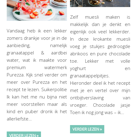
Zelf muesli maken is
makkelijk dan je denkt en
Vandaag heb ik een lekker
eigenlijk ook veel lekkerder.
zomers drankje voor je in de
In deze krokante muesli
aanbieding, namelijk
voeg je stukjes gedroogde
granaatappel & aardbei
abrikoos en pure chocolade
water, wat ik maakte voor
toe. Lekker met volle
premium watermerk
yoghurt en
Purezza. Kijk snel verder om
granaatappelpitjes.
meer over Purezza en het
Hieronder deel ik het recept
recept te lezen. Suikerpolitie
met je en vertel over mijn
Ik kan het me nu bijna niet
ontbijtverslaving van
meer voorstellen maar als
vroeger. Chocolade jasje
kind en puber dronk ik het
Toen ik nog jong was – ik…
allerliefste…
VERDER LEZEN »
VERDER LEZEN »