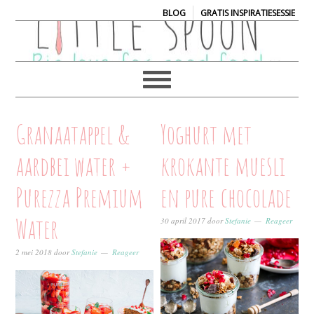
|
BLOG
GRATIS INSPIRATIESESSIE
Granaatappel &
Yoghurt met
aardbei water +
krokante muesli
Purezza Premium
en pure chocolade
Water
30 april 2017
door
Stefanie
Reageer
2 mei 2018
door
Stefanie
Reageer