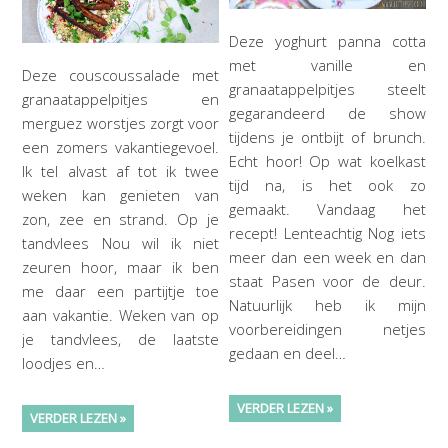
Deze yoghurt panna cotta
met vanille en
Deze couscoussalade met
granaatappelpitjes steelt
granaatappelpitjes en
gegarandeerd de show
merguez worstjes zorgt voor
tijdens je ontbijt of brunch.
een zomers vakantiegevoel.
Echt hoor! Op wat koelkast
Ik tel alvast af tot ik twee
tijd na, is het ook zo
weken kan genieten van
gemaakt. Vandaag het
zon, zee en strand. Op je
recept! Lenteachtig Nog iets
tandvlees Nou wil ik niet
meer dan een week en dan
zeuren hoor, maar ik ben
staat Pasen voor de deur.
me daar een partijtje toe
Natuurlijk heb ik mijn
aan vakantie. Weken van op
voorbereidingen netjes
je tandvlees, de laatste
gedaan en deel…
loodjes en…
VERDER LEZEN »
VERDER LEZEN »