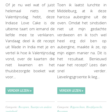
Toen ik laatst lunchte in
Of je nu wel wat of juist
Middelburg, at ik deze
helemaal niets met
harissa aubergine uit de
Valentijnsdag hebt, deze
oven. Omdat het sindsdien
Indiase Love Cake is de
niet uit mijn gedachte
ultieme taart om iemand de
verdween en ik toch wel
liefde mee te verklaren.
heel erg dol ben op
Vandaag deel ik dit recept
aubergine, maakte ik ze, op
uit Made in India met je en
mijn eigen manier na. Dit is
vertel ik hoe ik Valentijnsdag
het resultaat. Benieuwd
vond, over de kaarten die
naar het recept? Lees dan
niet kwamen en het
snel verder.
thuisbezorgde boeket wat
Lievelingsgroente Ik lieg…
voor…
VERDER LEZEN »
VERDER LEZEN »
Categorie:
Bijgerechten
,
Hoofdgerecht
,
Categorie:
Recepten
,
Taartjes en andere
Recepten
zoetigheid