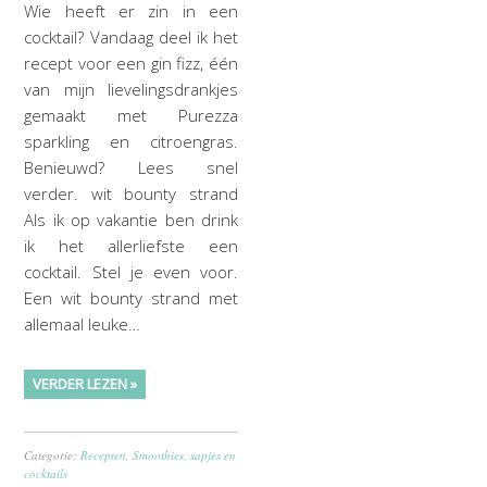
Wie heeft er zin in een
cocktail? Vandaag deel ik het
recept voor een gin fizz, één
van mijn lievelingsdrankjes
gemaakt met Purezza
sparkling en citroengras.
Benieuwd? Lees snel
verder. wit bounty strand
Als ik op vakantie ben drink
ik het allerliefste een
cocktail. Stel je even voor.
Een wit bounty strand met
allemaal leuke…
VERDER LEZEN »
Categorie:
Recepten
,
Smoothies, sapjes en
cocktails