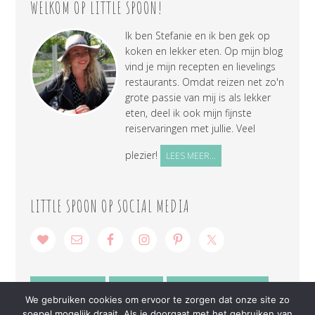
WELKOM OP LITTLE SPOON!
Ik ben Stefanie en ik ben gek op
koken en lekker eten. Op mijn blog
vind je mijn recepten en lievelings
restaurants. Omdat reizen net zo'n
grote passie van mij is als lekker
eten, deel ik ook mijn fijnste
reiservaringen met jullie. Veel
plezier!
LEES MEER...
LITTLE SPOON OP SOCIAL MEDIA
SAMENWERKEN
CONTACT
PRIVACY VERKLARING
We gebruiken cookies om ervoor te zorgen dat onze site zo
soepel mogelijk draait. Als je doorgaat met het gebruiken van