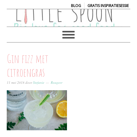
|
BLOG
GRATIS INSPIRATIESESSIE
Gin fizz met
citroengras
11 mei 2018
door
Stefanie
Reageer