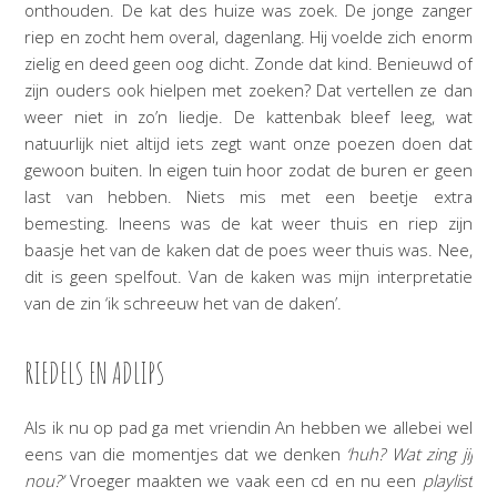
onthouden. De kat des huize was zoek. De jonge zanger
riep en zocht hem overal, dagenlang. Hij voelde zich enorm
zielig en deed geen oog dicht. Zonde dat kind. Benieuwd of
zijn ouders ook hielpen met zoeken? Dat vertellen ze dan
weer niet in zo’n liedje. De kattenbak bleef leeg, wat
natuurlijk niet altijd iets zegt want onze poezen doen dat
gewoon buiten. In eigen tuin hoor zodat de buren er geen
last van hebben. Niets mis met een beetje extra
bemesting. Ineens was de kat weer thuis en riep zijn
baasje het van de kaken dat de poes weer thuis was. Nee,
dit is geen spelfout. Van de kaken was mijn interpretatie
van de zin ‘ik schreeuw het van de daken’.
RIEDELS EN ADLIPS
Als ik nu op pad ga met vriendin An hebben we allebei wel
eens van die momentjes dat we denken
‘huh? Wat zing jij
nou?’
Vroeger maakten we vaak een cd en nu een
playlist