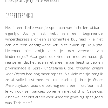
beestje uit zijn lijden te verlossen.
CASSETTEBANDJE
Het is een liedje waar je spontaan van in huilen uitbarst
eigenlijk. Als je last hebt van een beginnende
winterdepressie of een sentimentele bui, raad ik je niet
aan om ‘een doodgewone kat’ in te tikken op
YouTube
.
Helemaal niet vrolijk zoals je toch verwacht van
kinderliedjes? Maar goed ook kinderen moeten natuurlijk
realiseren dat het leven niet alleen maar feest, snoep en
priklimonade is. Sprak juf Stefanie u toe.
Kinderen Zingen
voor Dieren
had nog meer tophits. Als klein meisje zong ik
ze uit volle borst mee. Het cassettebandje in mijn
Fisher
Price
playback radio die ook nog eens een microfoon had.
Je kon ook zelf bandjes opnemen met dit ding. Geweldig.
Alhoewel het niet alleen voor kinderen geweldig speelgoed
was. Toch mam?