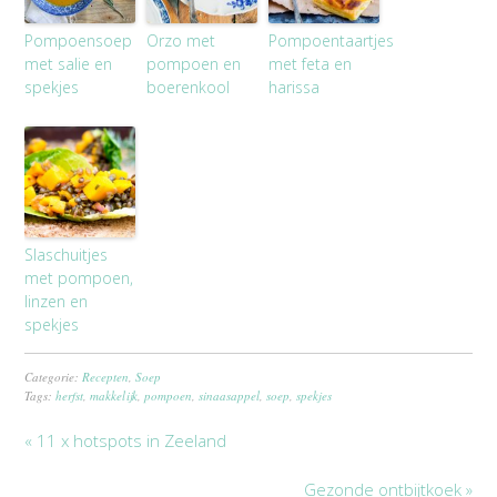
Pompoensoep
Orzo met
Pompoentaartjes
met salie en
pompoen en
met feta en
spekjes
boerenkool
harissa
Slaschuitjes
met pompoen,
linzen en
spekjes
Categorie:
Recepten
,
Soep
Tags:
herfst
,
makkelijk
,
pompoen
,
sinaasappel
,
soep
,
spekjes
« 11 x hotspots in Zeeland
Gezonde ontbijtkoek »