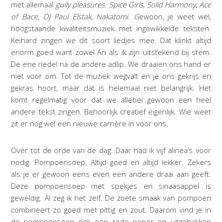
met allemaal
guily pleasures
.
Spice Girls, Solid Harmony, Ace
of Bace, DJ Paul Elstak, Nakatomi. G
ewoon, je weet wel,
hoogstaande kwaliteitsmuziek met ingewikkelde teksten.
Keihard zingen we dit soort liedjes mee. Dat klinkt altijd
enorm goed want zowel An als ik zijn uitstekend bij stem.
De ene riedel na de andere adlip. We draaien ons hand er
niet voor om. Tot de muziek wegvalt en je ons gekrijs en
gekras hoort, maar dat is helemaal niet belangrijk. Het
komt regelmatig voor dat we allebei gewoon een heel
andere tekst zingen. Behoorlijk creatief eigenlijk. Wie weet
zit er nog wel een nieuwe carrière in voor ons.
Over tot de orde van de dag. Daar had ik vijf alinea’s voor
nodig. Pompoensoep. Altijd goed en altijd lekker. Zekers
als je er gewoon eens even een andere draai aan geeft.
Deze pompoensoep met spekjes en sinaasappel is
geweldig. Al zeg ik het zelf. De zoete smaak van pompoen
combineert zo goed met pittig en zout. Daarom vind je in
de pompoensoep ook een rode peper en uitgebakken