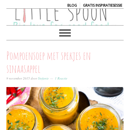
|
BLOG
GRATIS INSPIRATIESESSIE
Pompoensoep met spekjes en
sinaasappel
9 november 2015
door
Stefanie
1 Reactie