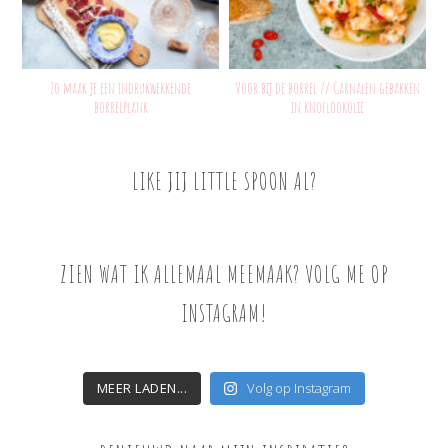
Zo maak je een indrukwekkende
Voor bij de borrel // Garnalen gebakken
borrelplank
in knoflookolie
LIKE JIJ LITTLE SPOON AL?
ZIEN WAT IK ALLEMAAL MEEMAAK? VOLG ME OP
INSTAGRAM!
MEER LADEN...
Volg op Instagram