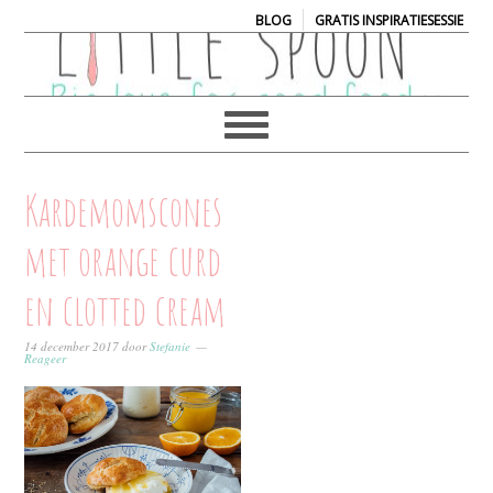
|
BLOG
GRATIS INSPIRATIESESSIE
Kardemomscones
met orange curd
en clotted cream
14 december 2017
door
Stefanie
Reageer