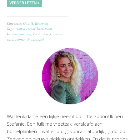
VERDER LEZEN »
Categorie:
Ontbijt
,
Recepten
Tags:
clotted cream
,
kardemom
,
kardemomscones
,
kerst
,
ontbijt
,
orange
curd
,
scones
,
sinaasappel
Wat leuk dat je een kijkje neemt op Little Spoon! Ik ben
Stefanie. Een fulltime vreetzak, verslaafd aan
borrelplanken – wat er op ligt vooral natuurlijk ;-), dol op
Zeeland en nieuwe plekken ontdekken. En dat is precies