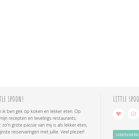
TLE SPOON!
LITTLE SPO
n ik ben gek op koken en lekker eten. Op
 mijn recepten en lievelings restaurants.
zo'n grote passie van mij is als lekker eten,
ijnste reiservaringen met jullie. Veel plezier!
SAMENWERK