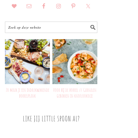
Zo maak je een indrukwekkende
Voor bij de borrel // Garnalen
borrelplank
gebakken in knoflookolie
LIKE JIJ LITTLE SPOON AL?