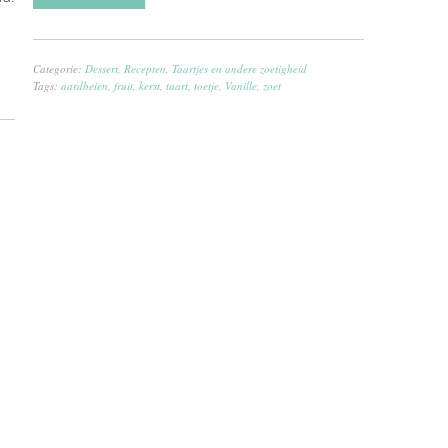
Categorie:
Dessert
,
Recepten
,
Taartjes en andere zoetigheid
Tags:
aardbeien
,
fruit
,
kerst
,
taart
,
toetje
,
Vanille
,
zoet