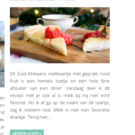
Dit Zuid-Afrikaans melktaartje met geprakt rood
fruit is een hemels toetje en een hele fijne
afsluiter van een diner. Vandaag deel ik dit
recept met je ook al is melk bij mij niet echt
dan
favoriet. Als ik af ga op de naam van dit taartje,
en
zeg ik stiekem nee. Melk is niet mijn favoriete
nd
drankje. Tenzij het…
ak,
 je
nd.
VERDER LEZEN »