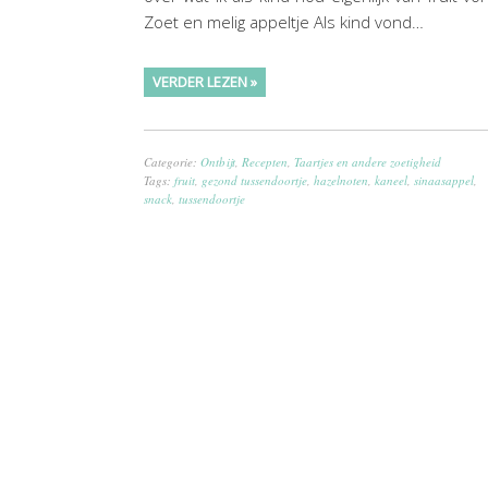
Zoet en melig appeltje Als kind vond…
VERDER LEZEN »
Categorie:
Ontbijt
,
Recepten
,
Taartjes en andere zoetigheid
Tags:
fruit
,
gezond tussendoortje
,
hazelnoten
,
kaneel
,
sinaasappel
,
snack
,
tussendoortje