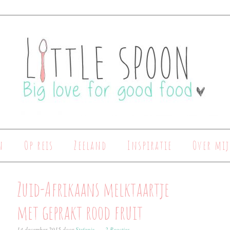
n
Op reis
Zeeland
Inspiratie
Over mij
Zuid-Afrikaans melktaartje
met geprakt rood fruit
14 december 2015
door
Stefanie
2 Reacties