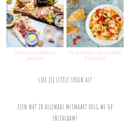
Zo maak je een indrukwekkende
Voor bij de borrel // Garnalen gebakken
borrelplank
in knoflookolie
LIKE JIJ LITTLE SPOON AL?
ZIEN WAT IK ALLEMAAL MEEMAAK? VOLG ME OP
INSTAGRAM!