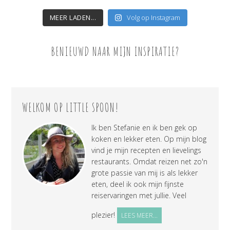
MEER LADEN...
Volg op Instagram
BENIEUWD NAAR MIJN INSPIRATIE?
WELKOM OP LITTLE SPOON!
Ik ben Stefanie en ik ben gek op
koken en lekker eten. Op mijn blog
vind je mijn recepten en lievelings
restaurants. Omdat reizen net zo'n
grote passie van mij is als lekker
eten, deel ik ook mijn fijnste
reiservaringen met jullie. Veel
plezier!
LEES MEER...