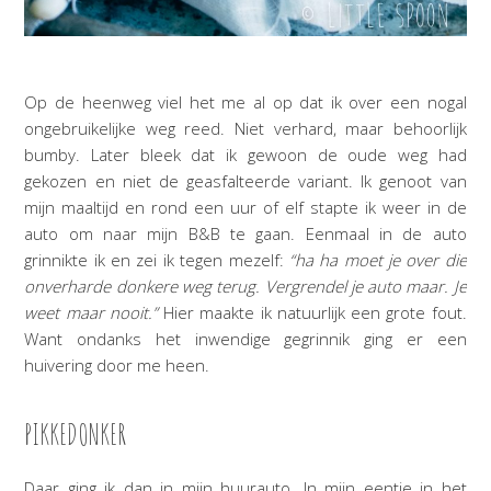
Op de heenweg viel het me al op dat ik over een nogal
ongebruikelijke weg reed. Niet verhard, maar behoorlijk
bumby. Later bleek dat ik gewoon de oude weg had
gekozen en niet de geasfalteerde variant. Ik genoot van
mijn maaltijd en rond een uur of elf stapte ik weer in de
auto om naar mijn B&B te gaan. Eenmaal in de auto
grinnikte ik en zei ik tegen mezelf:
“ha ha moet je over die
onverharde donkere weg terug. Vergrendel je auto maar. Je
weet maar nooit.”
Hier maakte ik natuurlijk een grote fout.
Want ondanks het inwendige gegrinnik ging er een
huivering door me heen.
PIKKEDONKER
Daar ging ik dan in mijn huurauto. In mijn eentje in het