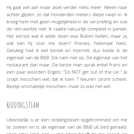
Hij gaat wel aan maar doet verder niets meer. Alleen naar
achter glijden, zo dat honderden meters diepe ravijn in. Ik
kreeg hem met geen mogelijkheid in de versnelling en ook
de rem werkte niet. Ik raakte natuurlijk compleet in paniek.
Het eerste wat ik wilde doen was Ruben bellen, maar ja,
wat kan hij voor me doen? Precies, helemaal niets.
Gelukkig had ik wel bereik en internet, dus belde ik de
eigenaar van de B&B. Die nam niet op. De eigenaar van het
restaurant dan maar. De beste man sprak enkel Frans en
een paar woorden Engels: “Do NOT get out of the car.” Je
snapt misschien wel, dat ik toen 7 kleuren stront scheet.
Beetje onsmakelijk misschien, maar zo was het wel.
REDDINGSTEAM
Uiteindelijk is er een reddingsteam opgetrommeld om me
te zoeken en is de eigenaar van de B&B uit bed gehaald.
Uren later (oké een uurtje later) heeft hij me gered. Hij