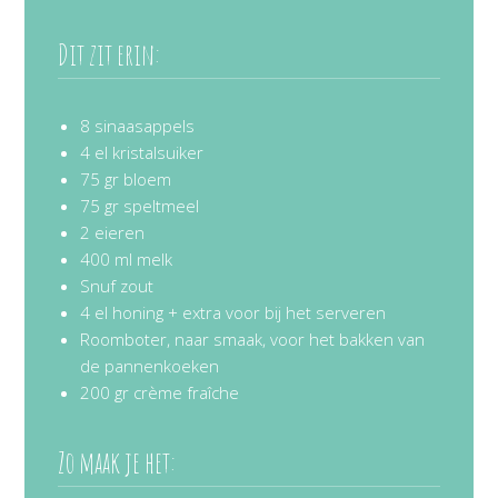
Dit zit erin:
8 sinaasappels
4 el kristalsuiker
75 gr bloem
75 gr speltmeel
2 eieren
400 ml melk
Snuf zout
4 el honing + extra voor bij het serveren
Roomboter, naar smaak, voor het bakken van
de pannenkoeken
200 gr crème fraîche
Zo maak je het: