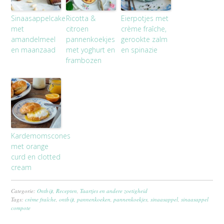
Sinaasappelcake
Ricotta &
Eierpotjes met
met
citroen
crème fraîche,
amandelmeel
pannenkoekjes
gerookte zalm
en maanzaad
met yoghurt en
en spinazie
frambozen
Kardemomscones
met orange
curd en clotted
cream
Categorie:
Ontbijt
,
Recepten
,
Taartjes en andere zoetigheid
Tags:
crème fraîche
,
ontbijt
,
pannenkoeken
,
pannenkoekjes
,
sinaasappel
,
sinaasappel
compote