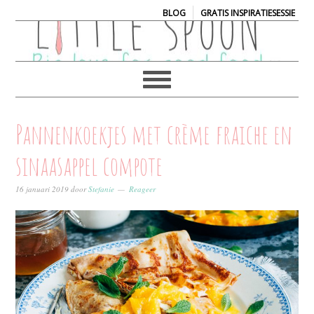
|
BLOG
GRATIS INSPIRATIESESSIE
Pannenkoekjes met crème fraiche en
sinaasappel compote
16 januari 2019
door
Stefanie
Reageer