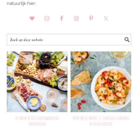
natuurlijk hier.
Zo maak je een indrukwekkende
Voor bij de borrel // Garnalen gebakken
borrelplank
in knoflookolie