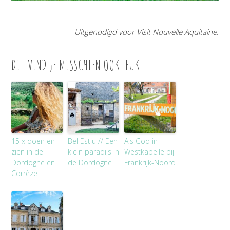
Uitgenodigd voor Visit Nouvelle Aquitaine.
DIT VIND JE MISSCHIEN OOK LEUK
15 x doen en
Bel Estiu // Een
Als God in
zien in de
klein paradijs in
Westkapelle bij
Dordogne en
de Dordogne
Frankrijk-Noord
Corrèze