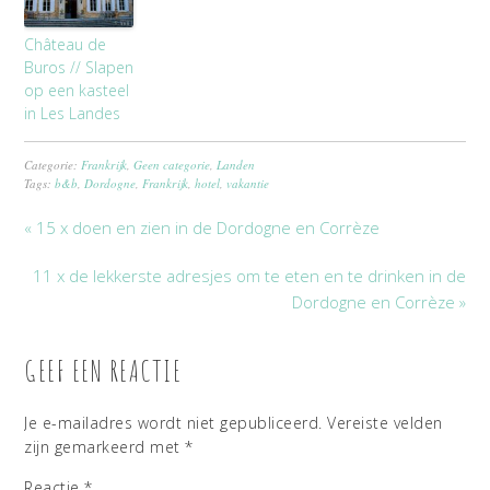
Château de
Buros // Slapen
op een kasteel
in Les Landes
Categorie:
Frankrijk
,
Geen categorie
,
Landen
Tags:
b&b
,
Dordogne
,
Frankrijk
,
hotel
,
vakantie
« 15 x doen en zien in de Dordogne en Corrèze
11 x de lekkerste adresjes om te eten en te drinken in de
Dordogne en Corrèze »
GEEF EEN REACTIE
Je e-mailadres wordt niet gepubliceerd.
Vereiste velden
zijn gemarkeerd met
*
Reactie
*