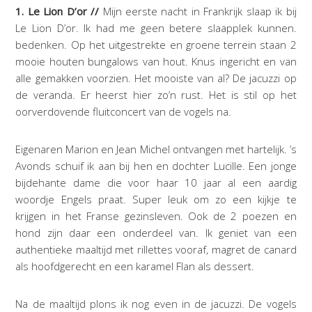
1. Le Lion D’or //
Mijn eerste nacht in Frankrijk slaap ik bij
Le Lion D’or. Ik had me geen betere slaapplek kunnen.
bedenken. Op het uitgestrekte en groene terrein staan 2
mooie houten bungalows van hout. Knus ingericht en van
alle gemakken voorzien. Het mooiste van al? De jacuzzi op
de veranda. Er heerst hier zo’n rust. Het is stil op het
oorverdovende fluitconcert van de vogels na.
Eigenaren Marion en Jean Michel ontvangen met hartelijk. ’s
Avonds schuif ik aan bij hen en dochter Lucille. Een jonge
bijdehante dame die voor haar 10 jaar al een aardig
woordje Engels praat. Super leuk om zo een kijkje te
krijgen in het Franse gezinsleven. Ook de 2 poezen en
hond zijn daar een onderdeel van. Ik geniet van een
authentieke maaltijd met rillettes vooraf, magret de canard
als hoofdgerecht en een karamel Flan als dessert.
Na de maaltijd plons ik nog even in de jacuzzi. De vogels