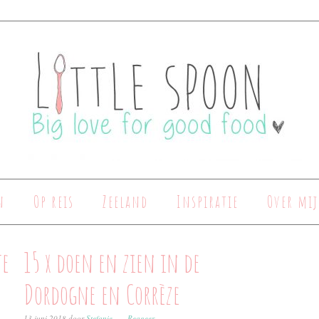
n
Op reis
Zeeland
Inspiratie
Over mij
te
15 x doen en zien in de
Dordogne en Corrèze
13 juni 2018
door
Stefanie
Reageer