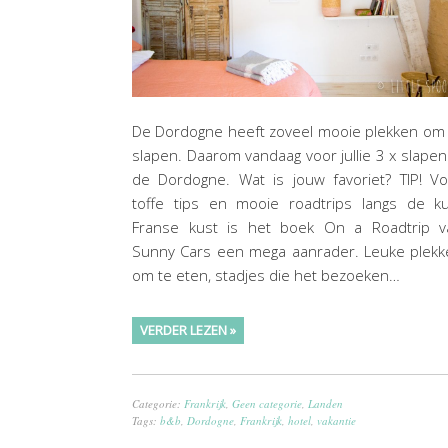
De Dordogne heeft zoveel mooie plekken om
slapen. Daarom vandaag voor jullie 3 x slapen
de Dordogne. Wat is jouw favoriet? TIP! V
toffe tips en mooie roadtrips langs de ku
Franse kust is het boek On a Roadtrip v
Sunny Cars een mega aanrader. Leuke plekk
om te eten, stadjes die het bezoeken…
VERDER LEZEN »
Categorie:
Frankrijk
,
Geen categorie
,
Landen
Tags:
b&b
,
Dordogne
,
Frankrijk
,
hotel
,
vakantie