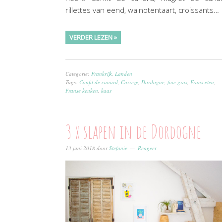
rillettes van eend, walnotentaart, croissants…
VERDER LEZEN »
Categorie:
Frankrijk
,
Landen
Tags:
Confit de canard
,
Correze
,
Dordogne
,
foie gras
,
Frans eten
,
Franse keuken
,
kaas
3 x slapen in de Dordogne
13 juni 2018
door
Stefanie
Reageer