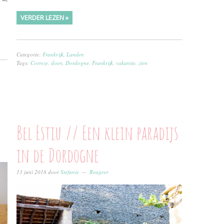
VERDER LEZEN »
Categorie:
Frankrijk
,
Landen
Tags:
Correze
,
doen
,
Dordogne
,
Frankrijk
,
vakantie
,
zien
Bel Estiu // Een klein paradijs
in de Dordogne
13 juni 2018
door
Stefanie
Reageer