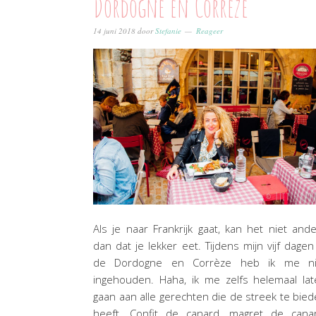
Dordogne en Corrèze
14 juni 2018
door
Stefanie
Reageer
Als je naar Frankrijk gaat, kan het niet and
dan dat je lekker eet. Tijdens mijn vijf dagen
de Dordogne en Corrèze heb ik me ni
ingehouden. Haha, ik me zelfs helemaal la
gaan aan alle gerechten die de streek te bie
heeft. Confit de canard, magret de canar