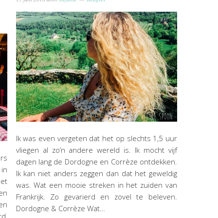
Ik was even vergeten dat het op slechts 1,5 uur
vliegen al zo’n andere wereld is. Ik mocht vijf
ers
dagen lang de Dordogne en Corrèze ontdekken.
 in
Ik kan niet anders zeggen dan dat het geweldig
et
was. Wat een mooie streken in het zuiden van
ten
Frankrijk. Zo gevarierd en zovel te beleven.
den
Dordogne & Corrèze Wat…
d,