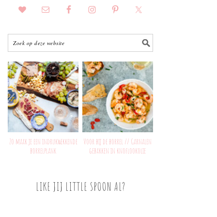
Zo maak je een indrukwekkende
Voor bij de borrel // Garnalen
borrelplank
gebakken in knoflookolie
LIKE JIJ LITTLE SPOON AL?