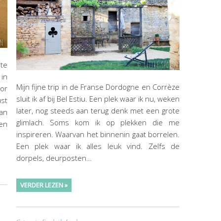
 te
 in
Mijn fijne trip in de Franse Dordogne en Corrèze
oor
sluit ik af bij Bel Estiu. Een plek waar ik nu, weken
st
later, nog steeds aan terug denk met een grote
an
glimlach. Soms kom ik op plekken die me
en
inspireren. Waarvan het binnenin gaat borrelen.
Een plek waar ik alles leuk vind. Zelfs de
dorpels, deurposten…
VERDER LEZEN »