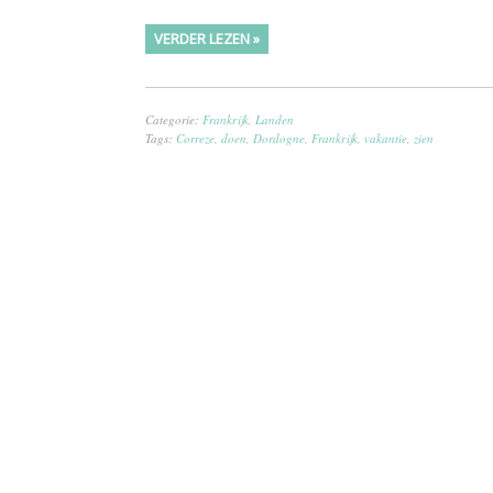
VERDER LEZEN »
Categorie:
Frankrijk
,
Landen
Tags:
Correze
,
doen
,
Dordogne
,
Frankrijk
,
vakantie
,
zien