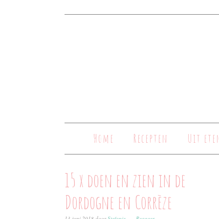
Home
Recepten
Uit ete
15 x doen en zien in de
Dordogne en Corrèze
13 juni 2018
door
Stefanie
Reageer