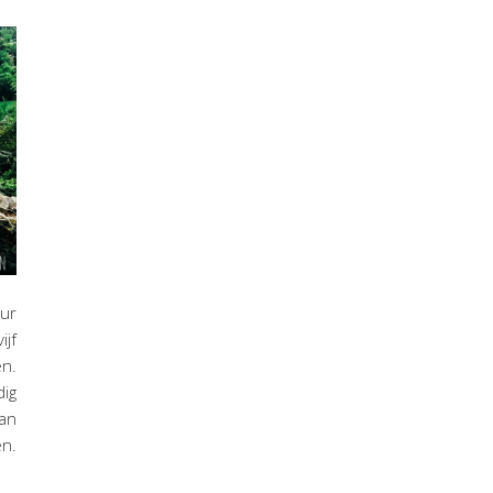
uur
ijf
en.
dig
van
en.