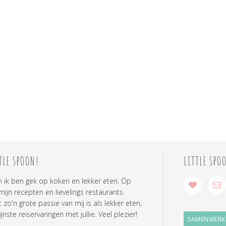
TLE SPOON!
LITTLE SPO
n ik ben gek op koken en lekker eten. Op
 mijn recepten en lievelings restaurants.
zo'n grote passie van mij is als lekker eten,
ijnste reiservaringen met jullie. Veel plezier!
SAMENWERK