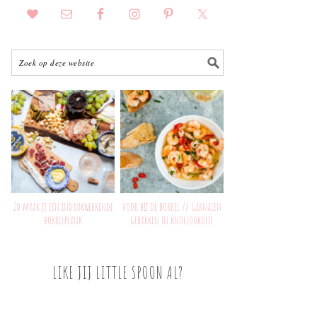
Zo maak je een indrukwekkende
Voor bij de borrel // Garnalen
borrelplank
gebakken in knoflookolie
LIKE JIJ LITTLE SPOON AL?