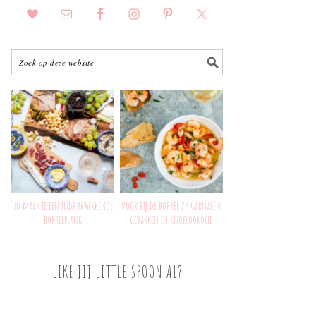
Zo maak je een indrukwekkende
Voor bij de borrel // Garnalen
borrelplank
gebakken in knoflookolie
LIKE JIJ LITTLE SPOON AL?