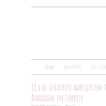
Home
Recepten
Uit ete
11 x de lekkerste adresjes om
Dordogne en Corrèze
14 juni 2018
door
Stefanie
Reageer