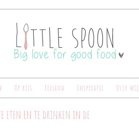
n
Op reis
Zeeland
Inspiratie
Over mij
 te eten en te drinken in de