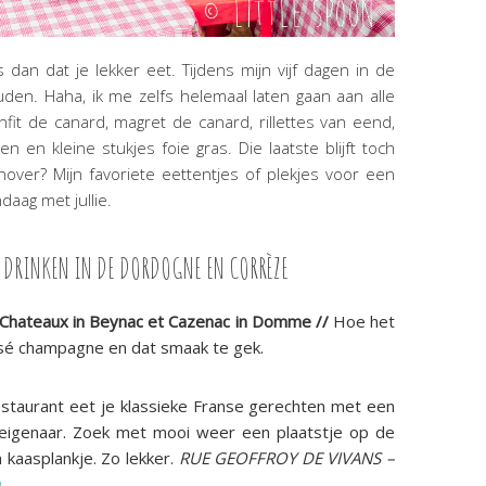
s dan dat je lekker eet. Tijdens mijn vijf dagen in de
en. Haha, ik me zelfs helemaal laten gaan aan alle
fit de canard, magret de canard, rillettes van eend,
n en kleine stukjes foie gras. Die laatste blijft toch
nover? Mijn favoriete eettentjes of plekjes voor een
aag met jullie.
TE DRINKEN IN DE DORDOGNE EN CORRÈZE
 Chateaux in Beynac et Cazenac in Domme //
Hoe het
 rosé champagne en dat smaak te gek.
restaurant eet je klassieke Franse gerechten met een
jke eigenaar. Zoek met mooi weer een plaatstje op de
 kaasplankje. Zo lekker.
RUE GEOFFROY DE VIVANS –
m