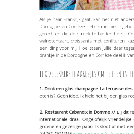
Als je naar Frankrijk gaat, kan het niet ander
Dordogne en Corrèze heb ik me niet ingehoud
gerechten die de streek te bieden heeft. Con
walnotentaart, croissants met confituren, kaze
een ding voor mij. Hoe staan jullie daar tege
drankje in de Dordogne en Corrèze deel ik vand
11 X DE LEKKERSTE ADRESJES OM TE ETEN EN 
1. Drink een glas champagne La terrasse des
eten is? Geen idee. Ik hield het bij een glas
2. Restaurant Cabanoix in Domme //
Bij dit 
internationale draai. Ongelofelijk vriendeli
groene en gezellige patio. Ik sloot af met een
24250 DOMME
www.restaurantcabanoix.co