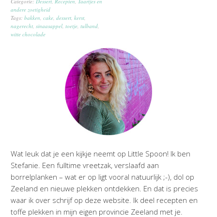
Categorie:
Dessert
,
Recepten
,
Taartjes en
andere zoetigheid
Tags:
bakken
,
cake
,
dessert
,
kerst
,
nagerecht
,
sinaasappel
,
toetje
,
tulband
,
witte chocolade
Wat leuk dat je een kijkje neemt op Little Spoon! Ik ben
Stefanie. Een fulltime vreetzak, verslaafd aan
borrelplanken – wat er op ligt vooral natuurlijk ;-), dol op
Zeeland en nieuwe plekken ontdekken. En dat is precies
waar ik over schrijf op deze website. Ik deel recepten en
toffe plekken in mijn eigen provincie Zeeland met je.