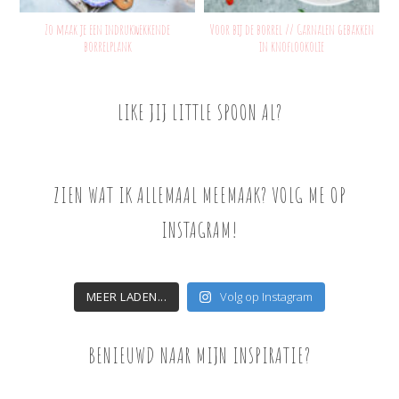
Zo maak je een indrukwekkende
Voor bij de borrel // Garnalen gebakken
borrelplank
in knoflookolie
LIKE JIJ LITTLE SPOON AL?
ZIEN WAT IK ALLEMAAL MEEMAAK? VOLG ME OP
INSTAGRAM!
MEER LADEN...
Volg op Instagram
BENIEUWD NAAR MIJN INSPIRATIE?