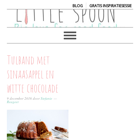
|
BLOG
GRATIS INSPIRATIESESSIE
Tulband met
sinaasappel en
witte chocolade
9 december 2016
door
Stefanie
Reageer