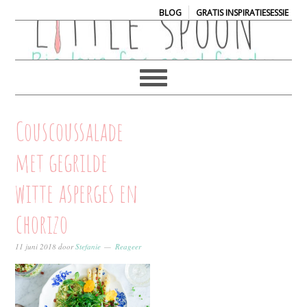
|
BLOG
GRATIS INSPIRATIESESSIE
Couscoussalade
met gegrilde
witte asperges en
chorizo
11 juni 2018
door
Stefanie
Reageer