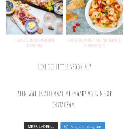
Zo maak je een indrukwekkende
Voor bij de borrel // Garnalen gebakken
borrelplank
in knoflookolie
LIKE JIJ LITTLE SPOON AL?
ZIEN WAT IK ALLEMAAL MEEMAAK? VOLG ME OP
INSTAGRAM!
MEER LADEN...
Volg op Instagram