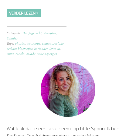
VERDER LEZEN »
Categorie:
Hoofdgerecht
,
Recepten
,
Salades
Tags:
chorizo
,
couscous
,
couscoussalade
,
eetbare bloemetjes
,
koriander
,
lente-ui
,
munt
,
rucola
,
salade
,
witte asperges
Wat leuk dat je een kijkje neemt op Little Spoon! Ik ben
Stefanie. Een fulltime vreetzak, verslaafd aan