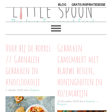
|
BLOG
GRATIS INSPIRATIESESSIE
Voor bij de borrel
Gebakken
// Garnalen
camembert met
gebakken in
blauwe bessen,
knoflookolie
honingnoten en
rozemarijn
1 oktober 2020
door
Stefanie
20 december 2018
door
Stefanie
Reageer