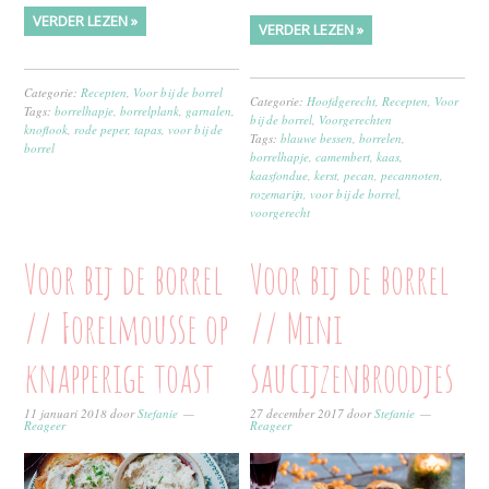
VERDER LEZEN »
VERDER LEZEN »
Categorie:
Recepten
,
Voor bij de borrel
Categorie:
Hoofdgerecht
,
Recepten
,
Voor
Tags:
borrelhapje
,
borrelplank
,
garnalen
,
bij de borrel
,
Voorgerechten
knoflook
,
rode peper
,
tapas
,
voor bij de
Tags:
blauwe bessen
,
borrelen
,
borrel
borrelhapje
,
camembert
,
kaas
,
kaasfondue
,
kerst
,
pecan
,
pecannoten
,
rozemarijn
,
voor bij de borrel
,
voorgerecht
Voor bij de borrel
Voor bij de borrel
// Forelmousse op
// Mini
knapperige toast
saucijzenbroodjes
11 januari 2018
door
Stefanie
27 december 2017
door
Stefanie
Reageer
Reageer