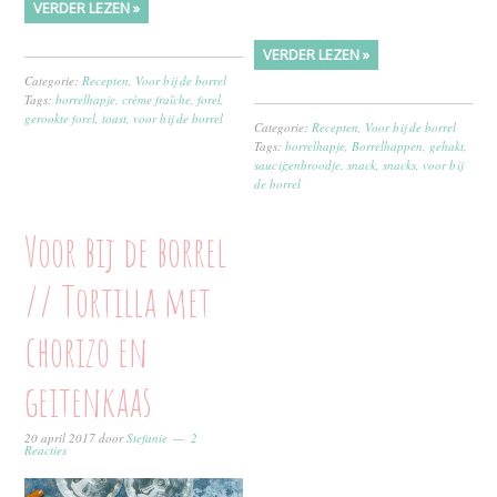
VERDER LEZEN »
VERDER LEZEN »
Categorie:
Recepten
,
Voor bij de borrel
Tags:
borrelhapje
,
crème fraîche
,
forel
,
gerookte forel
,
toast
,
voor bij de borrel
Categorie:
Recepten
,
Voor bij de borrel
Tags:
borrelhapje
,
Borrelhappen
,
gehakt
,
saucijzenbroodje
,
snack
,
snacks
,
voor bij
de borrel
Voor bij de borrel
// Tortilla met
chorizo en
geitenkaas
20 april 2017
door
Stefanie
2
Reacties