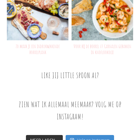
Zo maak je een indrukwekkende
Voor bij de borrel // Garnalen gebakken
borrelplank
in knoflookolie
LIKE JIJ LITTLE SPOON AL?
ZIEN WAT IK ALLEMAAL MEEMAAK? VOLG ME OP
INSTAGRAM!
MEER LADEN...
Volg op Instagram