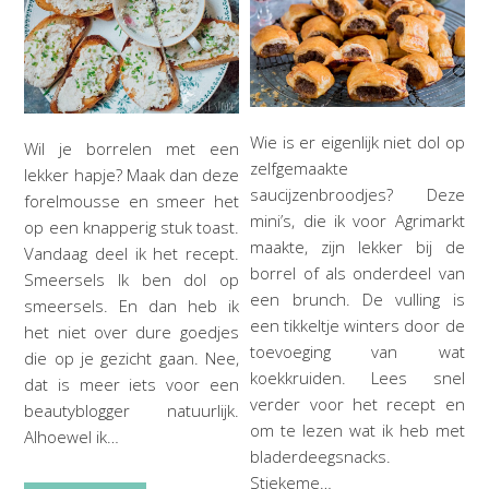
Wie is er eigenlijk niet dol op
Wil je borrelen met een
zelfgemaakte
lekker hapje? Maak dan deze
saucijzenbroodjes? Deze
forelmousse en smeer het
mini’s, die ik voor Agrimarkt
op een knapperig stuk toast.
maakte, zijn lekker bij de
Vandaag deel ik het recept.
borrel of als onderdeel van
Smeersels Ik ben dol op
een brunch. De vulling is
smeersels. En dan heb ik
een tikkeltje winters door de
het niet over dure goedjes
toevoeging van wat
die op je gezicht gaan. Nee,
koekkruiden. Lees snel
dat is meer iets voor een
verder voor het recept en
beautyblogger natuurlijk.
om te lezen wat ik heb met
Alhoewel ik…
bladerdeegsnacks.
Stiekeme…