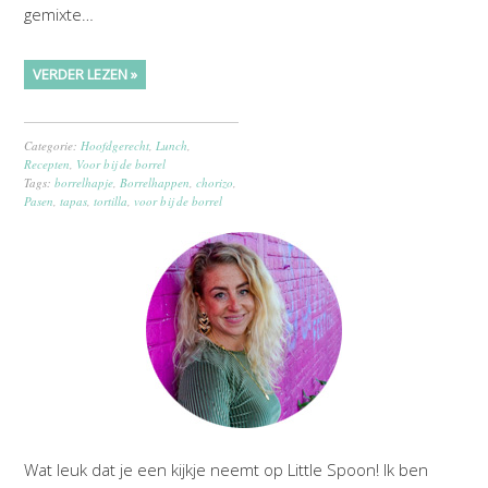
gemixte…
VERDER LEZEN »
Categorie:
Hoofdgerecht
,
Lunch
,
Recepten
,
Voor bij de borrel
Tags:
borrelhapje
,
Borrelhappen
,
chorizo
,
Pasen
,
tapas
,
tortilla
,
voor bij de borrel
Wat leuk dat je een kijkje neemt op Little Spoon! Ik ben