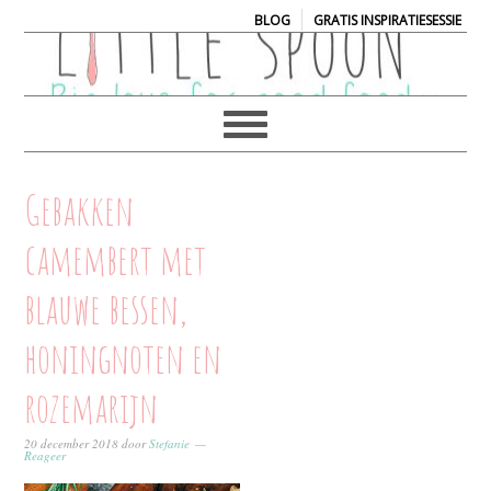
|
BLOG
GRATIS INSPIRATIESESSIE
Gebakken
camembert met
blauwe bessen,
honingnoten en
rozemarijn
20 december 2018
door
Stefanie
Reageer