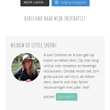
MEER LADEN...
Volg op Instagram
BENIEUWD NAAR MIJN INSPIRATIE?
WELKOM OP LITTLE SPOON!
Ik ben Stefanie en ik ben gek op
koken en lekker eten. Op mijn blog
vind je mijn recepten en lievelings
restaurants. Omdat reizen net zo'n
grote passie van mij is als lekker
eten, deel ik ook mijn fijnste
reiservaringen met jullie. Veel
plezier!
LEES MEER...