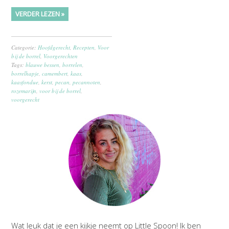
VERDER LEZEN »
Categorie:
Hoofdgerecht
,
Recepten
,
Voor
bij de borrel
,
Voorgerechten
Tags:
blauwe bessen
,
borrelen
,
borrelhapje
,
camembert
,
kaas
,
kaasfondue
,
kerst
,
pecan
,
pecannoten
,
rozemarijn
,
voor bij de borrel
,
voorgerecht
Wat leuk dat je een kijkje neemt op Little Spoon! Ik ben