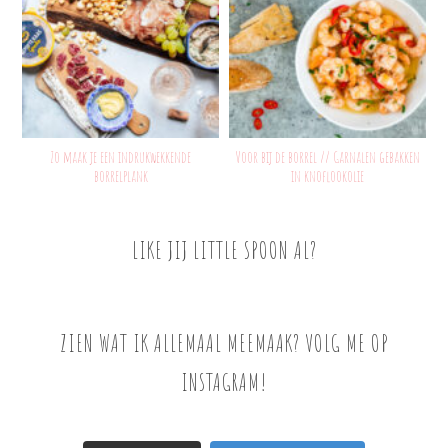
Zo maak je een indrukwekkende
Voor bij de borrel // Garnalen gebakken
borrelplank
in knoflookolie
LIKE JIJ LITTLE SPOON AL?
ZIEN WAT IK ALLEMAAL MEEMAAK? VOLG ME OP
INSTAGRAM!