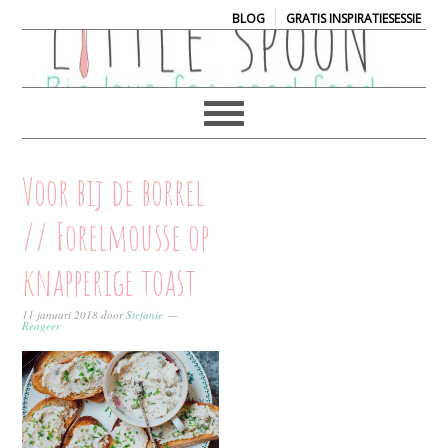
|
BLOG
GRATIS INSPIRATIESESSIE
Voor bij de borrel
// Forelmousse op
knapperige toast
11 januari 2018
door
Stefanie
Reageer