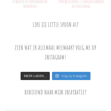
Zo maak je een indrukwekkende
Voor bij de borrel // Garnalen gebakken
borrelplank
in knoflookolie
LIKE JIJ LITTLE SPOON AL?
ZIEN WAT IK ALLEMAAL MEEMAAK? VOLG ME OP
INSTAGRAM!
MEER LADEN...
Volg op Instagram
BENIEUWD NAAR MIJN INSPIRATIE?