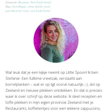
Categorie:
Recepten
,
Voor bij de borrel
Tags:
borrelhapje
,
crème fraîche
,
forel
,
gerookte forel
,
toast
,
voor bij de borrel
Wat leuk dat je een kijkje neemt op Little Spoon! Ik ben
Stefanie. Een fulltime vreetzak, verslaafd aan
borrelplanken – wat er op ligt vooral natuurlijk ;-), dol op
Zeeland en nieuwe plekken ontdekken. En dat is precies
waar ik over schrijf op deze website. Ik deel recepten en
toffe plekken in mijn eigen provincie Zeeland met je.
Restaurants, koffietentjes voor een lekkere cappuccino,