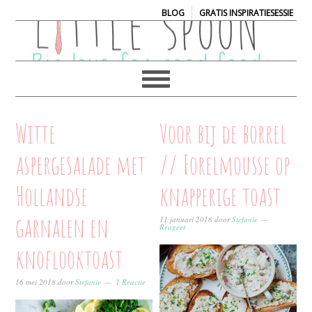
|
BLOG
GRATIS INSPIRATIESESSIE
Witte
Voor bij de borrel
aspergesalade met
// Forelmousse op
Hollandse
knapperige toast
garnalen en
11 januari 2018
door
Stefanie
Reageer
knoflooktoast
16 mei 2018
door
Stefanie
1 Reactie