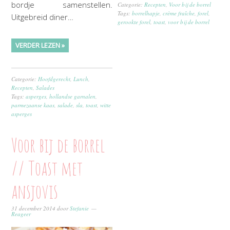
bordje samenstellen.
Categorie:
Recepten
,
Voor bij de borrel
Tags:
borrelhapje
,
crème fraîche
,
forel
,
Uitgebreid diner…
gerookte forel
,
toast
,
voor bij de borrel
VERDER LEZEN »
Categorie:
Hoofdgerecht
,
Lunch
,
Recepten
,
Salades
Tags:
asperges
,
hollandse garnalen
,
parmezaanse kaas
,
salade
,
sla
,
toast
,
witte
asperges
Voor bij de borrel
// Toast met
ansjovis
31 december 2014
door
Stefanie
Reageer