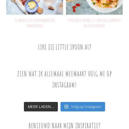
Zo maak je een indrukwekkende
Voor bij de borrel // Garnalen gebakken
borrelplank
in knoflookolie
LIKE JIJ LITTLE SPOON AL?
ZIEN WAT IK ALLEMAAL MEEMAAK? VOLG ME OP
INSTAGRAM!
MEER LADEN...
Volg op Instagram
BENIEUWD NAAR MIJN INSPIRATIE?