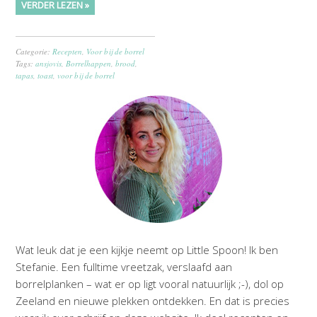
VERDER LEZEN »
Categorie:
Recepten
,
Voor bij de borrel
Tags:
ansjovis
,
Borrelhappen
,
brood
,
tapas
,
toast
,
voor bij de borrel
Wat leuk dat je een kijkje neemt op Little Spoon! Ik ben
Stefanie. Een fulltime vreetzak, verslaafd aan
borrelplanken – wat er op ligt vooral natuurlijk ;-), dol op
Zeeland en nieuwe plekken ontdekken. En dat is precies