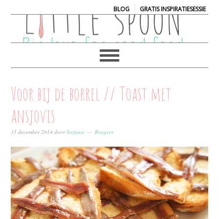
|
BLOG
GRATIS INSPIRATIESESSIE
Voor bij de borrel // Toast met
ansjovis
31 december 2014
door
Stefanie
Reageer