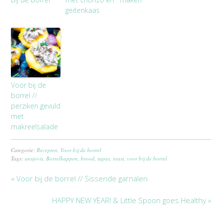
geitenkaas
Voor bij de
borrel //
perziken gevuld
met
makreelsalade
Categorie:
Recepten
,
Voor bij de borrel
Tags:
ansjovis
,
Borrelhappen
,
brood
,
tapas
,
toast
,
voor bij de borrel
« Voor bij de borrel // Sissende garnalen
HAPPY NEW YEAR! & Little Spoon goes Healthy »