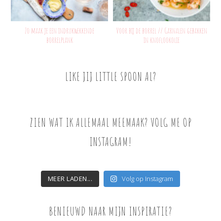
Zo maak je een indrukwekkende
Voor bij de borrel // Garnalen gebakken
borrelplank
in knoflookolie
LIKE JIJ LITTLE SPOON AL?
ZIEN WAT IK ALLEMAAL MEEMAAK? VOLG ME OP
INSTAGRAM!
MEER LADEN...
Volg op Instagram
BENIEUWD NAAR MIJN INSPIRATIE?