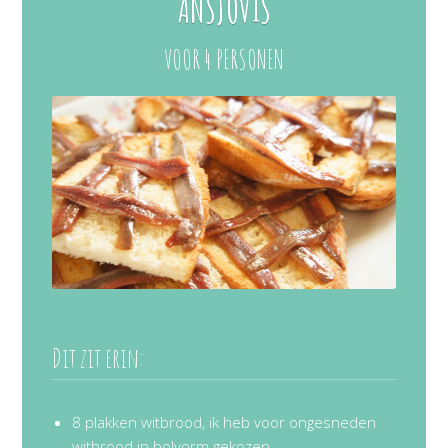
ANSJOVIS
VOOR 4 PERSONEN
Dit zit erin:
8 plakken witbrood, ik heb voor ongesneden
witbrood in bolvorm gekozen