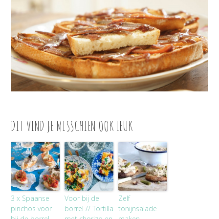
DIT VIND JE MISSCHIEN OOK LEUK
3 x Spaanse
Voor bij de
Zelf
pinchos voor
borrel // Tortilla
tonijnsalade
bij de borrel
met chorizo en
maken