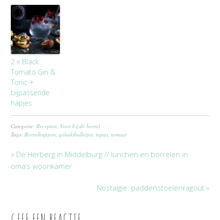
2 x Black
Tomato Gin &
Tonic +
bijpassende
hapjes
Categorie:
Recepten
,
Voor bij de borrel
Tags:
Borrelhappen
,
gehaktballetjes
,
tapas
,
tomaat
« De Herberg in Middelburg // lunchen en borrelen in
oma’s woonkamer
Nostalgie: paddenstoelenragout »
GEEF EEN REACTIE