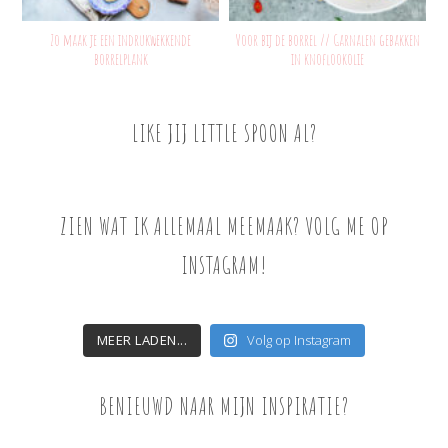
Zo maak je een indrukwekkende
Voor bij de borrel // Garnalen gebakken
borrelplank
in knoflookolie
LIKE JIJ LITTLE SPOON AL?
ZIEN WAT IK ALLEMAAL MEEMAAK? VOLG ME OP
INSTAGRAM!
MEER LADEN...
Volg op Instagram
BENIEUWD NAAR MIJN INSPIRATIE?