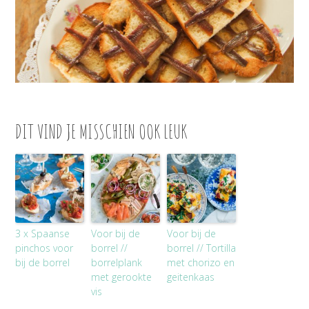
DIT VIND JE MISSCHIEN OOK LEUK
3 x Spaanse
Voor bij de
Voor bij de
pinchos voor
borrel //
borrel // Tortilla
bij de borrel
borrelplank
met chorizo en
met gerookte
geitenkaas
vis