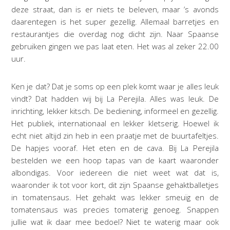
deze straat, dan is er niets te beleven, maar ’s avonds
daarentegen is het super gezellig. Allemaal barretjes en
restaurantjes die overdag nog dicht zijn. Naar Spaanse
gebruiken gingen we pas laat eten. Het was al zeker 22.00
uur.
Ken je dat? Dat je soms op een plek komt waar je alles leuk
vindt? Dat hadden wij bij La Perejila. Alles was leuk. De
inrichting, lekker kitsch. De bediening, informeel en gezellig.
Het publiek, internationaal en lekker kletserig. Hoewel ik
echt niet altijd zin heb in een praatje met de buurtafeltjes.
De hapjes vooraf. Het eten en de cava. Bij La Perejila
bestelden we een hoop tapas van de kaart waaronder
albondigas. Voor iedereen die niet weet wat dat is,
waaronder ik tot voor kort, dit zijn Spaanse gehaktballetjes
in tomatensaus. Het gehakt was lekker smeuïg en de
tomatensaus was precies tomaterig genoeg. Snappen
jullie wat ik daar mee bedoel? Niet te waterig maar ook