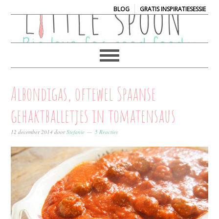
|
BLOG
GRATIS INSPIRATIESESSIE
Albondigas, oftewel Spaanse
gehaktballetjes in tomatensaus
12 december 2014
door
Stefanie
5 Reacties