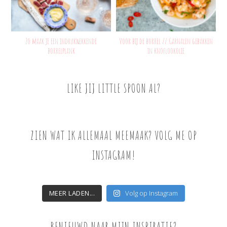
Zo maak je een indrukwekkende
Voor bij de borrel // Garnalen gebakken
borrelplank
in knoflookolie
LIKE JIJ LITTLE SPOON AL?
ZIEN WAT IK ALLEMAAL MEEMAAK? VOLG ME OP
INSTAGRAM!
MEER LADEN...
Volg op Instagram
BENIEUWD NAAR MIJN INSPIRATIE?