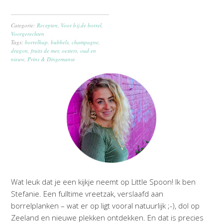
Categorie:
Recepten
,
Voor bij de borrel
,
Voorgerechten
Tags:
borrelhap
,
bubbels
,
champagne
,
dragon
,
fruits de mer
,
oesters
,
oud en
nieuw
,
Prins & Dingemanse
Wat leuk dat je een kijkje neemt op Little Spoon! Ik ben
Stefanie. Een fulltime vreetzak, verslaafd aan
borrelplanken – wat er op ligt vooral natuurlijk ;-), dol op
Zeeland en nieuwe plekken ontdekken. En dat is precies