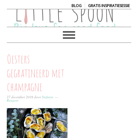
|
BLOG
GRATIS INSPIRATIESESSIE
Oesters
gegratineerd met
champagne
27 december 2016
door
Stefanie
Reageer