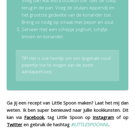
Voeg dan wat extra bouillon toe. Giet de soep
terug in de pan. Voeg de stukjes kippendij en
het grootste gedeelte van de koriander toe.
Breng zo nodig op smaak met peper en zout.
Serveer met een schepje yoghurt, schijfje
limoen en koriander.
TIP! Het is ook heerlijk om een fijngehakt rood
pepertje toe te voegen aan de zoete
aardappelsoep.
Ga jij een recept van Little Spoon maken? Laat het mij dan
weten. Ik ben super benieuwd naar jullie kookkunsten. Dit
kan via
Facebook
, tag Little Spoon op
Instagram
of op
Twitter
en gebruik de hashtag
#LITTLESPOONNL
.