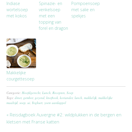
Indiase
Spinazie- en
Pompoensoep
wortelsoep
venkelsoep
met salie en
met kokos
met een
spekjes
topping van
forel en dragon
Makkelijke
courgettesoep
Categorie:
Hoofdgerecht
,
Lunch
,
Recepten
,
Soep
Tags:
diner
,
gember
,
gezond
,
knoflook
,
koriander
,
lunch
,
makkelijk
,
makkelijke
maaltijd
,
soep
,
ui
,
Yoghurt
,
zoete aardappel
« Reisdagboek Auvergne #2: wildplukken in de bergen en
kletsen met Franse katten