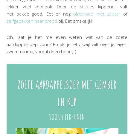
lekker veel knoflook. Door de stukjes kippendij vult
het bakkie goed. Eet er nog
platbrood met za’atar
of
zelfgebakken naanbrood
bij. Eet smakelijk!
Oh, laat je het me even weten wat van de zoete
aardappelsoep vond? En als je iets kwijt wilt over je eigen
zwemtrauma, vooral doen hoor ;-)
ZOETE AARDAPPELSOEP MET GEMBER
EN KIP
VOOR 4 PERSONEN