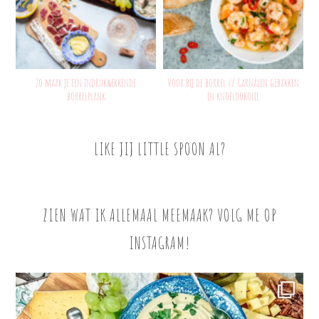
Zo maak je een indrukwekkende
Voor bij de borrel // Garnalen gebakken
borrelplank
in knoflookolie
LIKE JIJ LITTLE SPOON AL?
ZIEN WAT IK ALLEMAAL MEEMAAK? VOLG ME OP
INSTAGRAM!