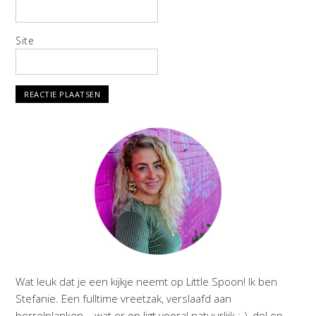
Site
Wat leuk dat je een kijkje neemt op Little Spoon! Ik ben
Stefanie. Een fulltime vreetzak, verslaafd aan
borrelplanken – wat er op ligt vooral natuurlijk ;-), dol op