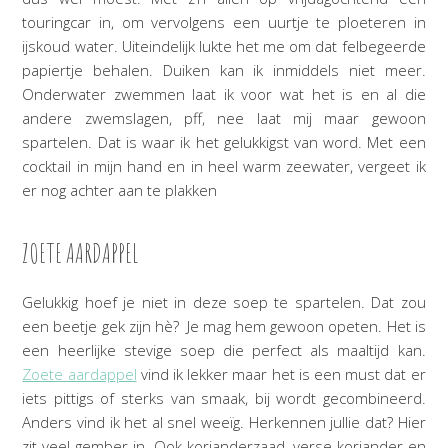
touringcar in, om vervolgens een uurtje te ploeteren in
ijskoud water. Uiteindelijk lukte het me om dat felbegeerde
papiertje behalen. Duiken kan ik inmiddels niet meer.
Onderwater zwemmen laat ik voor wat het is en al die
andere zwemslagen, pff, nee laat mij maar gewoon
spartelen. Dat is waar ik het gelukkigst van word. Met een
cocktail in mijn hand en in heel warm zeewater, vergeet ik
er nog achter aan te plakken
ZOETE AARDAPPEL
Gelukkig hoef je niet in deze soep te spartelen. Dat zou
een beetje gek zijn hè? Je mag hem gewoon opeten. Het is
een heerlijke stevige soep die perfect als maaltijd kan.
Zoete aardappel
vind ik lekker maar het is een must dat er
iets pittigs of sterks van smaak, bij wordt gecombineerd.
Anders vind ik het al snel weeïg. Herkennen jullie dat? Hier
zit veel gember in. Ook korianderzaad, verse koriander en