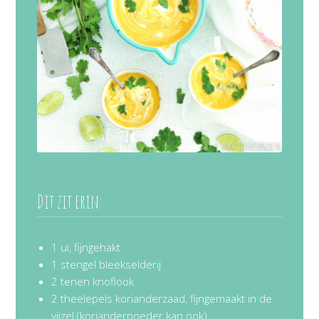
Dit zit erin:
1 ui, fijngehakt
1 stengel bleekselderij
2 tenen knoflook
2 theelepels korianderzaad, fijngemaakt in de
vijzel (korianderpoeder kan ook)