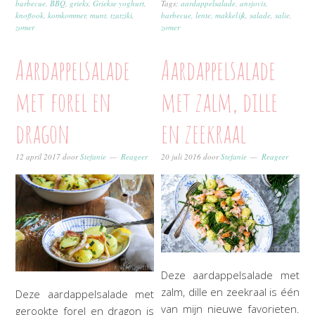
barbecue
,
BBQ
,
grieks
,
Griekse yoghurt
,
Tags:
aardappelsalade
,
ansjovis
,
knoflook
,
komkommer
,
munt
,
tzatziki
,
barbecue
,
lente
,
makkelijk
,
salade
,
salie
,
zomer
zomer
Aardappelsalade
Aardappelsalade
met forel en
met zalm, dille
dragon
en zeekraal
12 april 2017
door
Stefanie
Reageer
20 juli 2016
door
Stefanie
Reageer
Deze aardappelsalade met
zalm, dille en zeekraal is één
Deze aardappelsalade met
van mijn nieuwe favorieten.
gerookte forel en dragon is