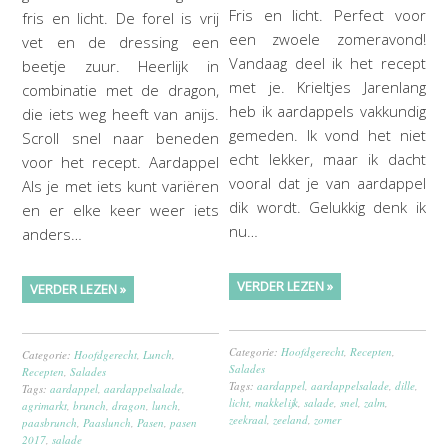
Fris en licht. Perfect voor
fris en licht. De forel is vrij
een zwoele zomeravond!
vet en de dressing een
Vandaag deel ik het recept
beetje zuur. Heerlijk in
met je. Krieltjes Jarenlang
combinatie met de dragon,
heb ik aardappels vakkundig
die iets weg heeft van anijs.
gemeden. Ik vond het niet
Scroll snel naar beneden
echt lekker, maar ik dacht
voor het recept. Aardappel
vooral dat je van aardappel
Als je met iets kunt variëren
dik wordt. Gelukkig denk ik
en er elke keer weer iets
nu…
anders…
VERDER LEZEN »
VERDER LEZEN »
Categorie:
Hoofdgerecht
,
Recepten
,
Categorie:
Hoofdgerecht
,
Lunch
,
Salades
Recepten
,
Salades
Tags:
aardappel
,
aardappelsalade
,
dille
,
Tags:
aardappel
,
aardappelsalade
,
licht
,
makkelijk
,
salade
,
snel
,
zalm
,
agrimarkt
,
brunch
,
dragon
,
lunch
,
zeekraal
,
zeeland
,
zomer
paasbrunch
,
Paaslunch
,
Pasen
,
pasen
2017
,
salade