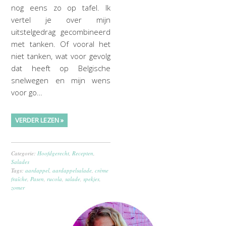
nog eens zo op tafel. Ik
vertel je over mijn
uitstelgedrag gecombineerd
met tanken. Of vooral het
niet tanken, wat voor gevolg
dat heeft op Belgische
snelwegen en mijn wens
voor go…
VERDER LEZEN »
Categorie:
Hoofdgerecht
,
Recepten
,
Salades
Tags:
aardappel
,
aardappelsalade
,
crème
fraîche
,
Pasen
,
rucola
,
salade
,
spekjes
,
zomer