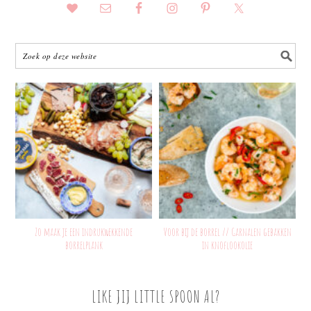
Zo maak je een indrukwekkende
Voor bij de borrel // Garnalen gebakken
borrelplank
in knoflookolie
LIKE JIJ LITTLE SPOON AL?