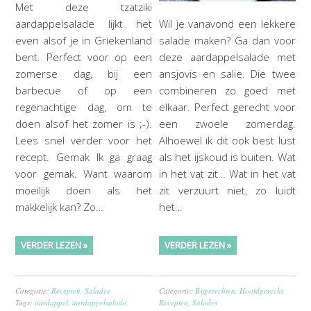
Met deze tzatziki
aardappelsalade lijkt het
Wil je vanavond een lekkere
even alsof je in Griekenland
salade maken? Ga dan voor
bent. Perfect voor op een
deze aardappelsalade met
zomerse dag, bij een
ansjovis en salie. Die twee
barbecue of op een
combineren zo goed met
regenachtige dag, om te
elkaar. Perfect gerecht voor
doen alsof het zomer is ;-).
een zwoele zomerdag.
Lees snel verder voor het
Alhoewel ik dit ook best lust
recept. Gemak Ik ga graag
als het ijskoud is buiten. Wat
voor gemak. Want waarom
in het vat zit… Wat in het vat
moeilijk doen als het
zit verzuurt niet, zo luidt
makkelijk kan? Zo…
het…
VERDER LEZEN »
VERDER LEZEN »
Categorie:
Recepten
,
Salades
Categorie:
Bijgerechten
,
Hoofdgerecht
,
Tags:
aardappel
,
aardappelsalade
,
Recepten
,
Salades