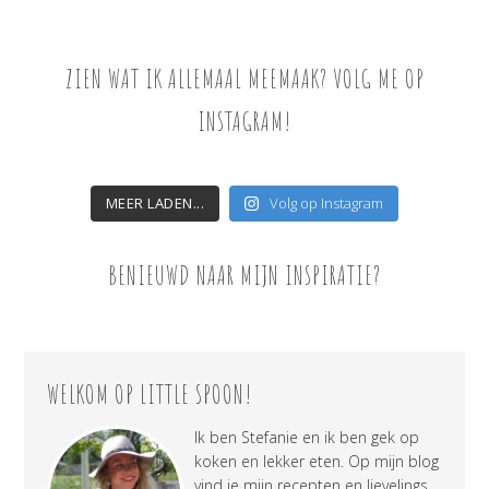
ZIEN WAT IK ALLEMAAL MEEMAAK? VOLG ME OP
INSTAGRAM!
MEER LADEN...
Volg op Instagram
BENIEUWD NAAR MIJN INSPIRATIE?
WELKOM OP LITTLE SPOON!
Ik ben Stefanie en ik ben gek op
koken en lekker eten. Op mijn blog
vind je mijn recepten en lievelings