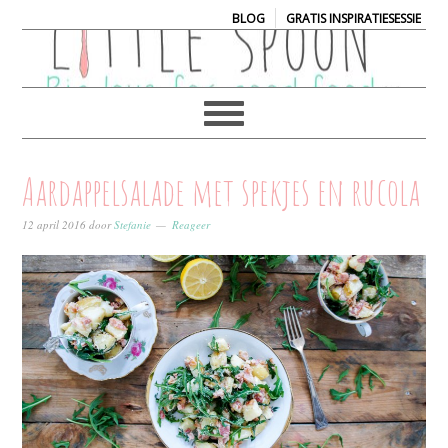
|
BLOG
GRATIS INSPIRATIESESSIE
Aardappelsalade met spekjes en rucola
12 april 2016
door
Stefanie
Reageer