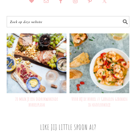
Zo maak je een indrukwekkende
Voor bij de borrel // Garnalen gebakken
borrelplank
in knoflookolie
LIKE JIJ LITTLE SPOON AL?