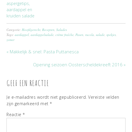
aspergetips,
aardappel en
kruiden salade
Categorie:
Hoofdgerecht
,
Recepten
,
Salades
Tags:
aardappel
,
aardappelsalade
,
crème fraîche
,
Pasen
,
rucola
,
salade
,
spekjes
,
zomer
« Makkelijk & snel: Pasta Puttanesca
Opening seizoen Oosterscheldekreeft 2016 »
GEEF EEN REACTIE
Je e-mailadres wordt niet gepubliceerd.
Vereiste velden
zijn gemarkeerd met
*
Reactie
*