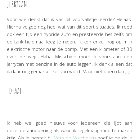
JERRYCAN
Voor wie denkt dat ik van dit voorvalletje leerde? Helaas.
Hierna volgde nog heel wat van dit soort situaties. Ik reed
ook een tijd een hybride auto en presteerde het zelfs om
de tank helemaal leeg te rijden. Ik kon enkel nog op mijn
elektrische motor naar de pomp. Met een kilometer of 30
over de weg. Haha! Misschien moet ik voorstaan een
jerrycan met benzine in de auto leggen. Ik denk alleen dat
ik daar nog gemakkelijker van word. Maar niet doen dan ;-)
IDEAAL
Ik heb wel goed nieuws voor iedereen die lijdt aan
dezelfde aandoening als waar ik regelmatig mee te maken
krijg. Als je bestelt bij
Vers op Walcheren
hoef je de deur