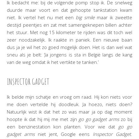
Ik bedacht me: bij de volgende pomp stop ik. De snelweg
duurde maar voort en dat gehoopte tankstation kwam
niet. Ik vertel het nu met een
big smile
maar ik zweette
destijd peentjes en zat met samengeknepen billen achter
het stuur. Met nog 15 kilometer te rijden was dit toch wel
zeer noodzakelijk. Ik raakte in paniek. Een nieuwe baan
dus ja je wil het zo goed mogelijk doen. Het is dan wel wat
sneu als je belt: ‘Ja jongens is sta in België langs de kang
van de weg omdat ik het vertikte te tanken.’
INSPECTOR GADGET
Ik belde mijn schatje en vroeg om raad. Hij kon niets voor
me doen vertelde hij doodleuk. Ja hoezo, niets doen?
Natuurlijk wist ik dat het zo was maar ja op dag moment
hoopte ik dat hij mij me met zijn
go go gadget arms
zo bij
een benzinestation kon planten. Voor wie dat
go go
gadget arms
niet jent, Google eens
Inspector Gadget
.