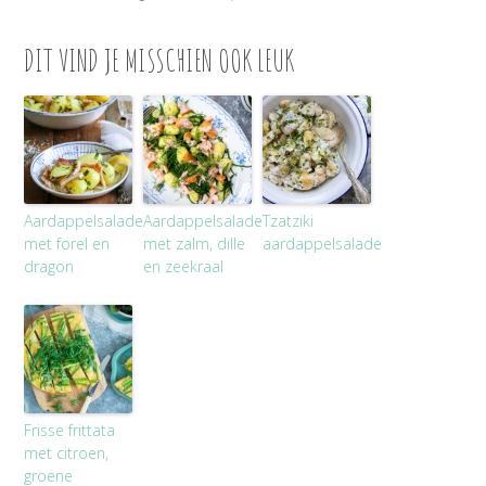
DIT VIND JE MISSCHIEN OOK LEUK
Aardappelsalade
Aardappelsalade
Tzatziki
met forel en
met zalm, dille
aardappelsalade
dragon
en zeekraal
Frisse frittata
met citroen,
groene