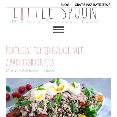
|
BLOG
GRATIS INSPIRATIESESSIE
Portugese tonijnsalade met
zwartoogboontjes
27 juni 2016
door
Stefanie
1 Reactie