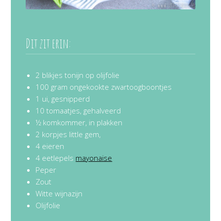
Dit zit erin:
2 blikjes tonijn op olijfolie
100 gram ongekookte zwartoogboontjes
1 ui, gesnipperd
10 tomaatjes, gehalveerd
½ komkommer, in plakken
2 korpjes little gem,
4 eieren
4 eetlepels
mayonaise
Peper
Zout
Witte wijnazijn
Olijfolie