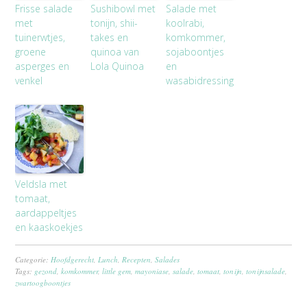
Frisse salade
Sushibowl met
Salade met
met
tonijn, shii-
koolrabi,
tuinerwtjes,
takes en
komkommer,
groene
quinoa van
sojaboontjes
asperges en
Lola Quinoa
en
venkel
wasabidressing
Veldsla met
tomaat,
aardappeltjes
en kaaskoekjes
Categorie:
Hoofdgerecht
,
Lunch
,
Recepten
,
Salades
Tags:
gezond
,
komkommer
,
little gem
,
mayoniase
,
salade
,
tomaat
,
tonijn
,
tonijnsalade
,
zwartoogboontjes