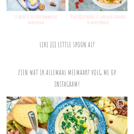
Zo maak je een indrukwekkende
Voor bij de borrel // Garnalen gebakken
borrelplank
in knoflookolie
LIKE JIJ LITTLE SPOON AL?
ZIEN WAT IK ALLEMAAL MEEMAAK? VOLG ME OP
INSTAGRAM!