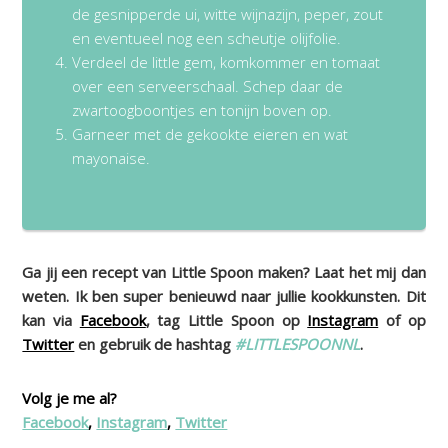
de gesnipperde ui, witte wijnazijn, peper, zout
en eventueel nog een scheutje olijfolie.
Verdeel de little gem, komkommer en tomaat
over een serveerschaal. Schep daar de
zwartoogboontjes en tonijn boven op.
Garneer met de gekookte eieren en wat
mayonaise.
Ga jij een recept van Little Spoon maken? Laat het mij dan
weten. Ik ben super benieuwd naar jullie kookkunsten. Dit
kan via
Facebook
, tag Little Spoon op
Instagram
of op
Twitter
en gebruik de hashtag
#LITTLESPOONNL
.
Volg je me al?
Facebook
,
Instagram
,
Twitter