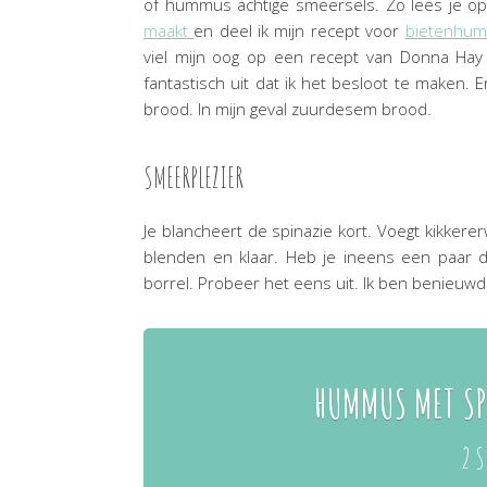
of hummus achtige smeersels. Zo lees je op
maakt
en deel ik mijn recept voor
bietenhu
viel mijn oog op een recept van Donna Hay
fantastisch uit dat ik het besloot te maken. 
brood. In mijn geval zuurdesem brood.
SMEERPLEZIER
Je blancheert de spinazie kort. Voegt kikkerer
blenden en klaar. Heb je ineens een paar da
borrel. Probeer het eens uit. Ik ben benieuwd
HUMMUS MET SPI
2 S