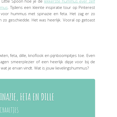
 Little Spoon hoe je de
lekkerste hummus ever zelf
mmus
. Tijdens een kleinte inspiratie tour op Pinterest
 voor hummus met spinazie en feta. Het zag er zo
En zo geschiedde. Het was heerlijk. Vooral op getoast
wten, feta, dille, knoflook en pijnboompitjes toe. Even
gen smeerplezier of een heerlijk dipje voor bij de
 wat je ervan vindt. Wat is jouw lievelingshummus?
NAZIE, FETA EN DILLE
CHAALTJES