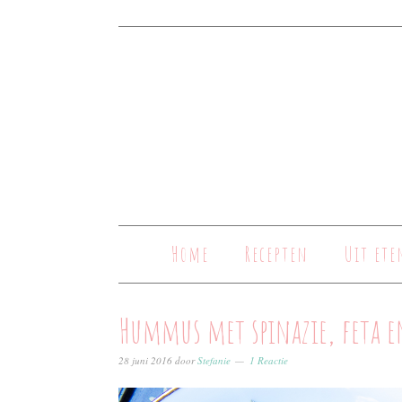
Home
Recepten
Uit ete
Hummus met spinazie, feta en
28 juni 2016
door
Stefanie
1 Reactie