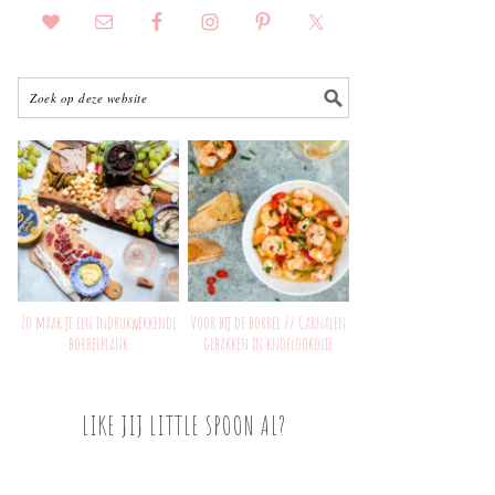
Zo maak je een indrukwekkende
Voor bij de borrel // Garnalen
borrelplank
gebakken in knoflookolie
LIKE JIJ LITTLE SPOON AL?