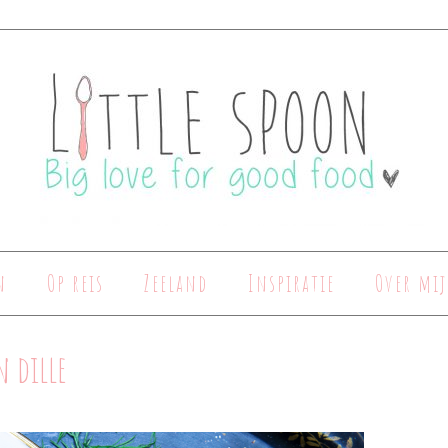
n
Op reis
Zeeland
Inspiratie
Over mij
 dille