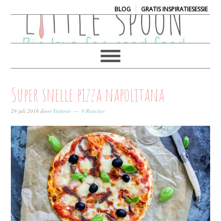
|
BLOG
GRATIS INSPIRATIESESSIE
Super snelle pizza napolitana
29 juli 2016
door
Stefanie
9 Reacties