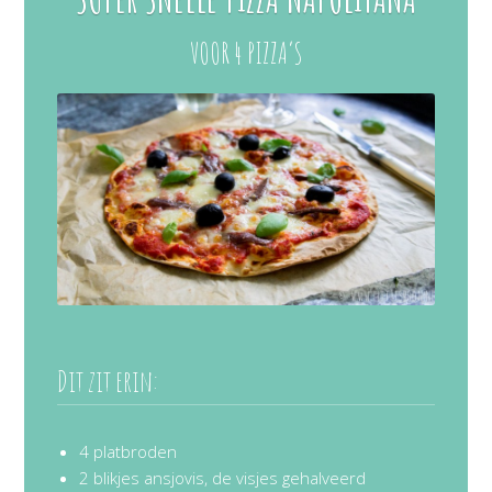
VOOR 4 PIZZA’S
Dit zit erin:
4 platbroden
2 blikjes ansjovis, de visjes gehalveerd