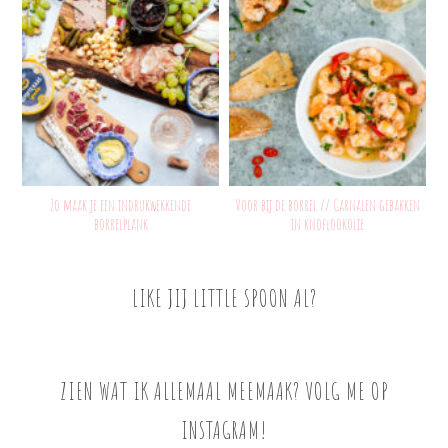
Zo maak je een indrukwekkende
Voor bij de borrel // Garnalen gebakken
borrelplank
in knoflookolie
LIKE JIJ LITTLE SPOON AL?
ZIEN WAT IK ALLEMAAL MEEMAAK? VOLG ME OP
INSTAGRAM!