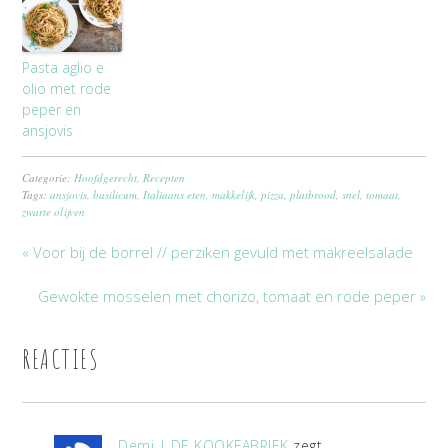
Pasta aglio e
olio met rode
peper en
ansjovis
Categorie:
Hoofdgerecht
,
Recepten
Tags:
ansjovis
,
basilicum
,
Italiaans eten
,
makkelijk
,
pizza
,
platbrood
,
snel
,
tomaat
,
zwarte olijven
« Voor bij de borrel // perziken gevuld met makreelsalade
Gewokte mosselen met chorizo, tomaat en rode peper »
REACTIES
Demi | DE KOOKFABRIEK
zegt