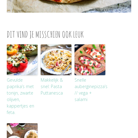
DIT VIND JE MISSCHIEN OOK LEUK
Gevulde
Makkelijk &
Snelle
paprika’s met
snel: Pasta
auberginepizza’s
tonijn, zwarte
Puttanesca
// vega +
olijven,
salami
kappertjes en
feta.