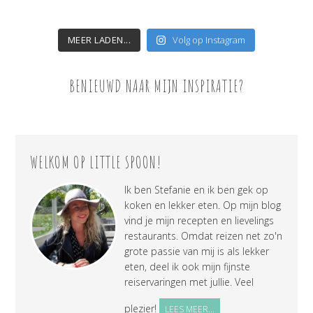
MEER LADEN...
Volg op Instagram
BENIEUWD NAAR MIJN INSPIRATIE?
WELKOM OP LITTLE SPOON!
Ik ben Stefanie en ik ben gek op
koken en lekker eten. Op mijn blog
vind je mijn recepten en lievelings
restaurants. Omdat reizen net zo'n
grote passie van mij is als lekker
eten, deel ik ook mijn fijnste
reiservaringen met jullie. Veel
plezier!
LEES MEER...