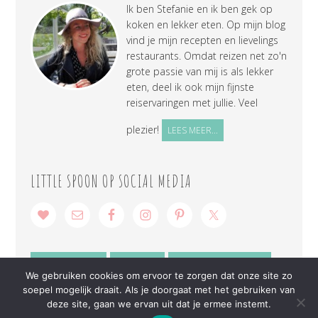
Ik ben Stefanie en ik ben gek op
koken en lekker eten. Op mijn blog
vind je mijn recepten en lievelings
restaurants. Omdat reizen net zo'n
grote passie van mij is als lekker
eten, deel ik ook mijn fijnste
reiservaringen met jullie. Veel
plezier!
LEES MEER...
LITTLE SPOON OP SOCIAL MEDIA
SAMENWERKEN
CONTACT
PRIVACY VERKLARING
We gebruiken cookies om ervoor te zorgen dat onze site zo
soepel mogelijk draait. Als je doorgaat met het gebruiken van
deze site, gaan we ervan uit dat je ermee instemt.