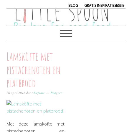
|
BLOG
GRATIS INSPIRATIESESSIE
Lamsköfte met
pistachenoten en
platbrood
26 april 2016
door
Stefanie
Reageer
Met deze lamsköfte met
pistachenoten en