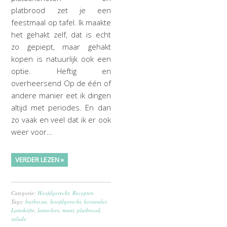
platbrood zet je een
feestmaal op tafel. Ik maakte
het gehakt zelf, dat is echt
zo gepiept, maar gehakt
kopen is natuurlijk ook een
optie. Heftig en
overheersend Op de één of
andere manier eet ik dingen
altijd met periodes. En dan
zo vaak en veel dat ik er ook
weer voor…
VERDER LEZEN »
Categorie:
Hoofdgerecht
,
Recepten
Tags:
barbecue
,
hoofdgerecht
,
koriander
,
Lamsköfte
,
lamsvlees
,
munt
,
platbrood
,
salade