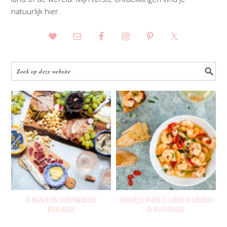
natuurlijk hier.
Zo maak je een indrukwekkende
Voor bij de borrel // Garnalen gebakken
borrelplank
in knoflookolie