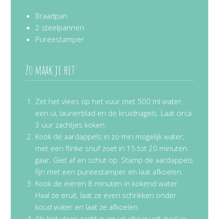
Braadpan
2 steelpannen
Pureestamper
Zo maak je het:
Zet het vlees op het vuur met 500 ml water,
een ui, laurierblad en de kruidnagels. Laat circa
3 uur zachtjes koken.
Kook de aardappels in zo min mogelijk water,
met een flinke snuf zoet in 15 tot 20 minuten
gaar. Giet af en schut op. Stamp de aardappels
fijn met een pureestamper en laat afkoelen.
Kook de eieren 8 minuten in kokend water.
Haal ze eruit, laat ze even schrikken onder
koud water en laat ze afkoelen.
Als het vlees zacht is en uit elkaar valt, haal je