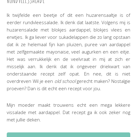
RUNDVLEESSALADE
Ik twijfelde een beetje of dit een huzarensaaltje is of
eerder rundvleessalade. Ik denk dat laatste. Volgens mij is
huzarensalade met blokjes aardappel, blokjes vlees en
erwtjes. Ik ga liever voor sukadelappen die zo lang opstaan
dat ik ze helemaal fijn kan pluizen, puree van aardappel
met zelfgemaakte mayonaise, veel augurken en een eitje.
Het was verrukkelijk en de veelvraat in mij at zich er
misselijk aan. Ik denk dat ik ongeveer driekwart van
onderstaande recept zelf opat. En nee, dit is niet
overdreven Wil je een
old school
gerecht maken? Nostalgie
proeven? Dan is dit echt een recept voor jou.
Mijn moeder maakt trouwens echt een mega lekkere
vissalade met aardappel. Dat recept ga ik ook zeker nog
met jullie deken.