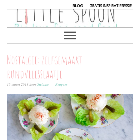
|
BLOG
GRATIS INSPIRATIESESSIE
Nostalgie: zelfgemaakt
rundvleesslaatje
16 maart 2018
door
Stefanie
Reageer