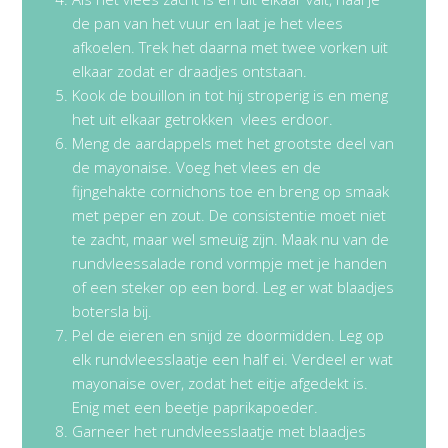
de pan van het vuur en laat je het vlees
afkoelen. Trek het daarna met twee vorken uit
elkaar zodat er draadjes ontstaan.
Kook de bouillon in tot hij stroperig is en meng
het uit elkaar getrokken vlees erdoor.
Meng de aardappels met het grootste deel van
de mayonaise. Voeg het vlees en de
fijngehakte cornichons toe en breng op smaak
met peper en zout. De consistentie moet niet
te zacht, maar wel smeuïg zijn. Maak nu van de
rundvleessalade rond vormpje met je handen
of een steker op een bord. Leg er wat blaadjes
botersla bij.
Pel de eieren en snijd ze doormidden. Leg op
elk rundvleesslaatje een half ei. Verdeel er wat
mayonaise over, zodat het eitje afgedekt is.
Enig met een beetje paprikapoeder.
Garneer het rundvleesslaatje met blaadjes