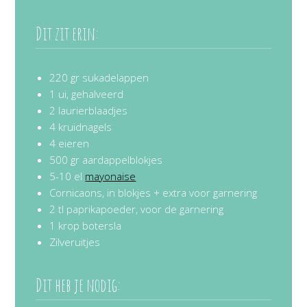
Dit zit erin:
220 gr sukadelappen
1 ui, gehalveerd
2 laurierblaadjes
4 kruidnagels
4 eieren
500 gr aardappelblokjes
5-10 el
mayonaise
Cornicaons, in blokjes + extra voor garnering
2 tl paprikapoeder, voor de garnering
1 krop botersla
Zilveruitjes
Dit heb je nodig: