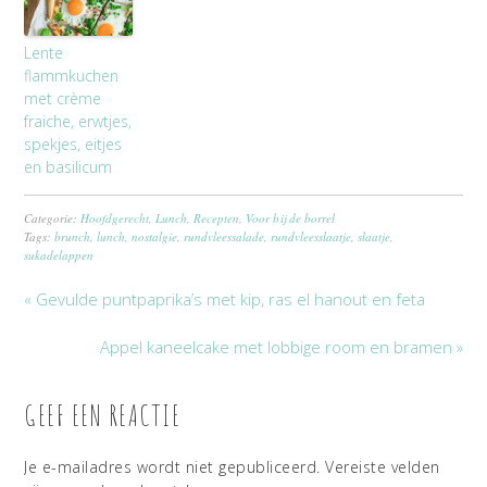
Lente
flammkuchen
met crème
fraiche, erwtjes,
spekjes, eitjes
en basilicum
Categorie:
Hoofdgerecht
,
Lunch
,
Recepten
,
Voor bij de borrel
Tags:
brunch
,
lunch
,
nostalgie
,
rundvleessalade
,
rundvleesslaatje
,
slaatje
,
sukadelappen
« Gevulde puntpaprika’s met kip, ras el hanout en feta
Appel kaneelcake met lobbige room en bramen »
GEEF EEN REACTIE
Je e-mailadres wordt niet gepubliceerd.
Vereiste velden