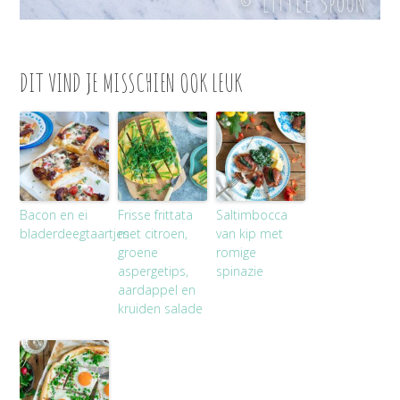
DIT VIND JE MISSCHIEN OOK LEUK
Bacon en ei
Frisse frittata
Saltimbocca
bladerdeegtaartjes
met citroen,
van kip met
groene
romige
aspergetips,
spinazie
aardappel en
kruiden salade