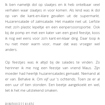
Ik ben namelijk dol op slaatjes en ik heb ontelbaar veel
verhalen waar slaatjes in voor komen. Als kind was ik dol
op van die kant-en-klare gevallen uit de supermarkt.
Huzarensalade of zalmsalade. Het maakte niet uit. Liefste
met zo’n plastic lepeltje en een eenpersoonsportie. Ook
bij de pomp en met een kater van een goed feestje, koos
ik nog wel eens voor zo’n kant-en-klaar ding. Daar loop ik
nu niet meer warm voor, maar dat was vroeger wel
anders.
Op feestjes was ik altijd bij de salades te vinden. Zo
herinner ik me nog een feestje van vriend Maus. Zijn
moeder had heerlijk huzarensalades gemaakt. Niemand at
er van. Behalve ik. Om vijf uur ‘s ochtends. Toen ze er al
een uur of tien stonden. Een beetje aangekoekt en wel,
liet ik het me uitstekend smaken.