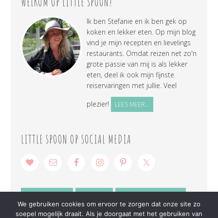
WELKOM OP LITTLE SPOON!
Ik ben Stefanie en ik ben gek op
koken en lekker eten. Op mijn blog
vind je mijn recepten en lievelings
restaurants. Omdat reizen net zo'n
grote passie van mij is als lekker
eten, deel ik ook mijn fijnste
reiservaringen met jullie. Veel
plezier!
LEES MEER...
LITTLE SPOON OP SOCIAL MEDIA
SAMENWERKEN
CONTACT
PRIVACY VERKLARING
We gebruiken cookies om ervoor te zorgen dat onze site zo
soepel mogelijk draait. Als je doorgaat met het gebruiken van