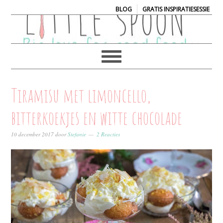
|
BLOG
GRATIS INSPIRATIESESSIE
Tiramisu met limoncello,
bitterkoekjes en witte chocolade
10 december 2017
door
Stefanie
2 Reacties