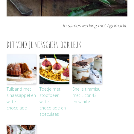
In samenwerking met Agrimarkt.
DIT VIND JE MISSCHIEN OOK LEUK
Tulband met
Toetje met
Snelle tiramisu
sinaasappel en
stoofpeer,
met Licor 43
witte
witte
en vanille
chocolade
chocolade en
speculaas