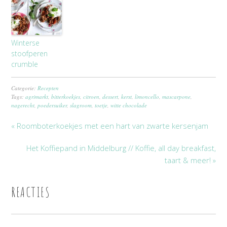
Winterse
stoofperen
crumble
Categorie:
Recepten
Tags:
agrimarkt
,
bitterkoekjes
,
citroen
,
dessert
,
kerst
,
limoncello
,
mascarpone
,
nagerecht
,
poedersuiker
,
slagroom
,
toetje
,
witte chocolade
« Roomboterkoekjes met een hart van zwarte kersenjam
Het Koffiepand in Middelburg // Koffie, all day breakfast,
taart & meer! »
REACTIES