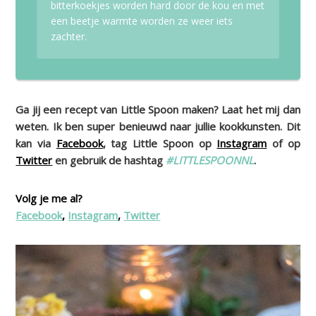
bitterkoekjes worden hard door de kou en met
een beetje warmte worden ze weer iets
zachter.
Ga jij een recept van Little Spoon maken? Laat het mij dan
weten. Ik ben super benieuwd naar jullie kookkunsten. Dit
kan via
Facebook
, tag Little Spoon op
Instagram
of op
Twitter
en gebruik de hashtag
#LITTLESPOONNL
.
Volg je me al?
Facebook
,
Instagram
,
Twitter