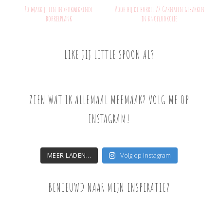
Zo maak je een indrukwekkende
Voor bij de borrel // Garnalen gebakken
borrelplank
in knoflookolie
LIKE JIJ LITTLE SPOON AL?
ZIEN WAT IK ALLEMAAL MEEMAAK? VOLG ME OP
INSTAGRAM!
MEER LADEN...
Volg op Instagram
BENIEUWD NAAR MIJN INSPIRATIE?