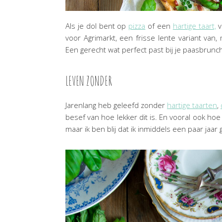
Als je dol bent op
pizza
of een
hartige taart,
v
voor Agrimarkt, een frisse lente variant van, 
Een gerecht wat perfect past bij je paasbrunch 
LEVEN ZONDER
Jarenlang heb geleefd zonder
hartige taarten
,
besef van hoe lekker dit is. En vooral ook hoe 
maar ik ben blij dat ik inmiddels een paar ja