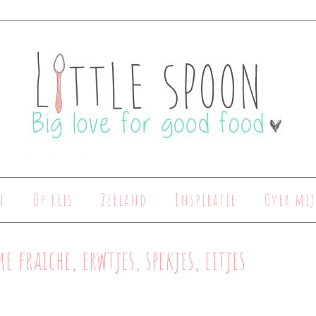
n
Op reis
Zeeland
Inspiratie
Over mij
raiche, erwtjes, spekjes, eitjes