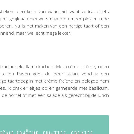
stiekem een kern van waarheid, want zodra je iets
ij mij gelijk aan nieuwe smaken en meer plezier in de
beren. Nu is het maken van een hartige taart of een
annend, maar wel echt mega lekker.
n traditionele flammkuchen. Met crème fraîche, ui en
ente en Pasen voor de deur staan, vond ik een
rtige taartdeeg in met crème fraîche en belegde hem
s. Ik brak er eitjes op en garneerde met basilicum.
j de borrel of met een salade als gerecht bij de lunch