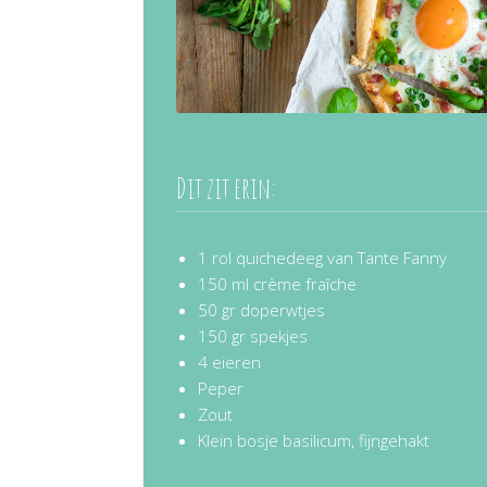
Dit zit erin:
1 rol quichedeeg van Tante Fanny
150 ml crème fraîche
50 gr doperwtjes
150 gr spekjes
4 eieren
Peper
Zout
Klein bosje basilicum, fijngehakt