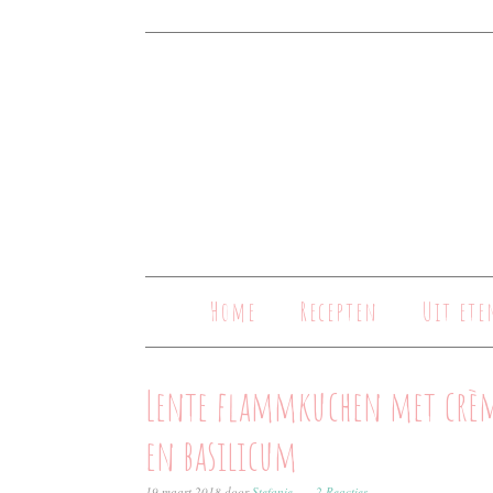
Home
Recepten
Uit ete
Lente flammkuchen met crème f
en basilicum
19 maart 2018
door
Stefanie
2 Reacties