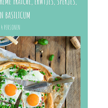
ÈME FRAÎCHE, ERWTJES, SPEKJES,
EN BASILICUM
 4 PERSONEN