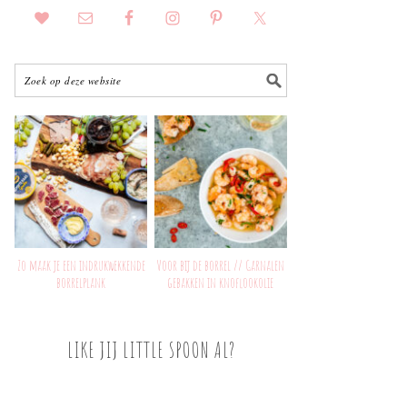
Zo maak je een indrukwekkende
Voor bij de borrel // Garnalen
borrelplank
gebakken in knoflookolie
LIKE JIJ LITTLE SPOON AL?