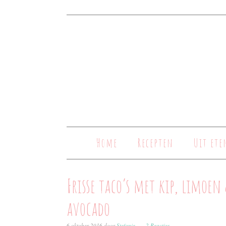
Home
Recepten
Uit ete
Frisse taco’s met kip, limoen
avocado
6 oktober 2016
door
Stefanie
2 Reacties