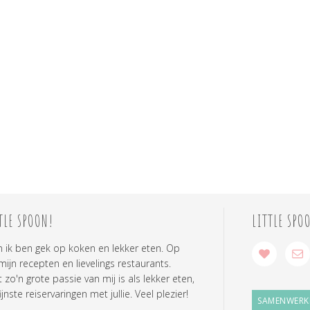
TLE SPOON!
LITTLE SPO
n ik ben gek op koken en lekker eten. Op
 mijn recepten en lievelings restaurants.
zo'n grote passie van mij is als lekker eten,
ijnste reiservaringen met jullie. Veel plezier!
SAMENWERK