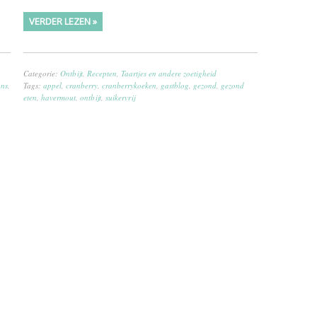
VERDER LEZEN »
Categorie:
Ontbijt
,
Recepten
,
Taartjes en andere zoetigheid
ans
,
Tags:
appel
,
cranberry
,
cranberrykoeken
,
gastblog
,
gezond
,
gezond
eten
,
havermout
,
ontbijt
,
suikervrij