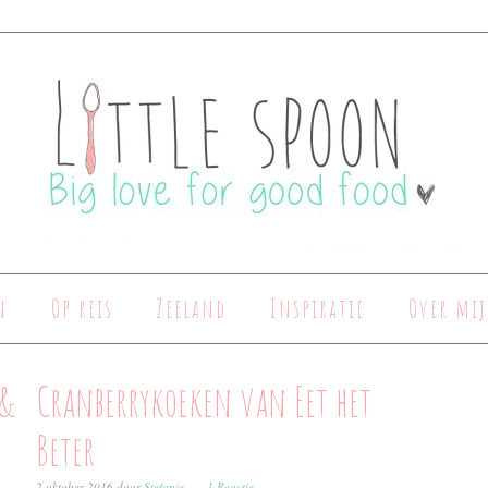
n
Op reis
Zeeland
Inspiratie
Over mij
 &
Cranberrykoeken van Eet het
Beter
2 oktober 2016
door
Stefanie
1 Reactie