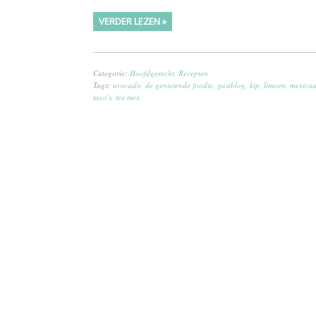
VERDER LEZEN »
Categorie:
Hoofdgerecht
,
Recepten
Tags:
avocado
,
de genietende foodie
,
gastblog
,
kip
,
limoen
,
mexica
taco's
,
tex mex