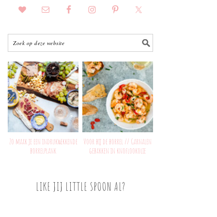
Zo maak je een indrukwekkende
Voor bij de borrel // Garnalen
borrelplank
gebakken in knoflookolie
LIKE JIJ LITTLE SPOON AL?