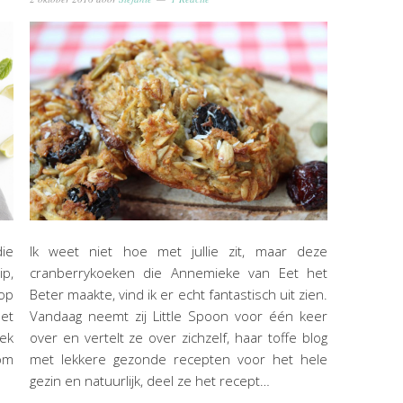
ie
Ik weet niet hoe met jullie zit, maar deze
ip,
cranberrykoeken die Annemieke van Eet het
 op
Beter maakte, vind ik er echt fantastisch uit zien.
et
Vandaag neemt zij Little Spoon voor één keer
ek
over en vertelt ze over zichzelf, haar toffe blog
 om
met lekkere gezonde recepten voor het hele
gezin en natuurlijk, deel ze het recept…