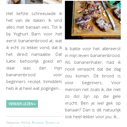
Het liefste schreeuwde ik
het van de daken. Ik vind
alles met banaan vies. Tot ik
bij Yoghurt Barn voor het
eerst bananenbrood at, wat
ik echt zo lekker vond, dat ik
Ik bakte voor het allereerst
het direct namaakte. Dat
in mijn leven bananenbrood.
lukte behoorlijk goed en
Als bananenhater, had ik
daar was dan mijn
nooit verwacht dat die dag
bananenbrood voor
zou komen. Dit brood is
beginners recept. Inmiddels
voor beginners. Voor
heb ik al heel wat pogingen…
mensen net zoals ik, die niet
zo dol zijn op die gele
vrucht. Ben je wel gek op
VERDER LEZEN »
banaan? Dan is dit natuurlijk
ook heel lekker voor jou. Ik…
Categorie:
Ontbijt
,
Recepten
,
Taartjes en