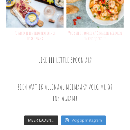
Zo maak je een indrukwekkende
Voor bij de borrel // Garnalen gebakken
borrelplank
in knoflookolie
LIKE JIJ LITTLE SPOON AL?
ZIEN WAT IK ALLEMAAL MEEMAAK? VOLG ME OP
INSTAGRAM!
MEER LADEN...
Volg op Instagram