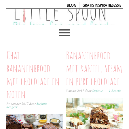
|
BLOG
GRATIS INSPIRATIESESSIE
Chai
Bananenbrood
bananenbrood
met kaneel, sesam
met chocolade en
en pure chocolade
noten
5 maart 2017
door
Stefanie
1 Reactie
14 oktober 2017
door
Stefanie
Reageer