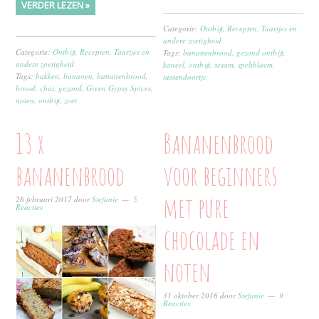
VERDER LEZEN »
Categorie:
Ontbijt
,
Recepten
,
Taartjes en
andere zoetigheid
Categorie:
Ontbijt
,
Recepten
,
Taartjes en
Tags:
bananenbrood
,
gezond ontbijt
,
andere zoetigheid
kaneel
,
ontbijt
,
sesam
,
speltbloem
,
Tags:
bakken
,
bananen
,
bananenbrood
,
tussendoortje
brood
,
chai
,
gezond
,
Green Gypsy Spices
,
noten
,
ontbijt
,
zoet
13 x
Bananenbrood
bananenbrood
voor beginners
met pure
26 februari 2017
door
Stefanie
5
Reacties
chocolade en
noten
31 oktober 2016
door
Stefanie
9
Reacties