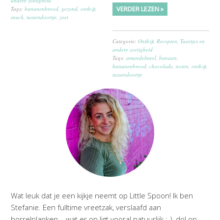
andere zoetigheid
VERDER LEZEN »
Tags:
bananenbrood
,
gezond
,
ontbijt
,
snack
,
tussendoortje
,
zoet
Categorie:
Ontbijt
,
Recepten
,
Taartjes en
andere zoetigheid
Tags:
amandelmeel
,
banaan
,
bananenbrood
,
chocolade
,
noten
,
ontbijt
,
tussendoortje
Wat leuk dat je een kijkje neemt op Little Spoon! Ik ben
Stefanie. Een fulltime vreetzak, verslaafd aan
borrelplanken – wat er op ligt vooral natuurlijk ;-), dol op