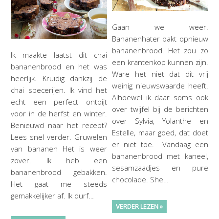
Gaan we weer.
Bananenhater bakt opnieuw
bananenbrood. Het zou zo
Ik maakte laatst dit chai
een krantenkop kunnen zijn.
bananenbrood en het was
Ware het niet dat dit vrij
heerlijk. Kruidig dankzij de
weinig nieuwswaarde heeft.
chai specerijen. Ik vind het
Alhoewel ik daar soms ook
echt een perfect ontbijt
over twijfel bij de berichten
voor in de herfst en winter.
over Sylvia, Yolanthe en
Benieuwd naar het recept?
Estelle, maar goed, dat doet
Lees snel verder. Gruwelen
er niet toe. Vandaag een
van bananen Het is weer
bananenbrood met kaneel,
zover. Ik heb een
sesamzaadjes en pure
bananenbrood gebakken.
chocolade. She…
Het gaat me steeds
gemakkelijker af. Ik durf…
VERDER LEZEN »